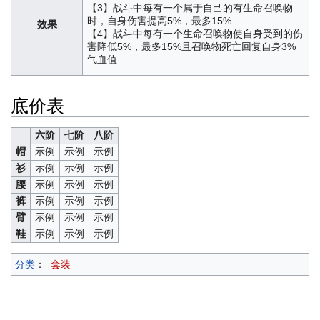
【3】战斗中每有一个属于自己的有生命召唤物
时，自身伤害提高5%，最多15%
效果
【4】战斗中每有一个生命召唤物使自身受到的伤
害降低5%，最多15%且召唤物死亡回复自身3%
气血值
底价表
六阶
七阶
八阶
帽
示例
示例
示例
衫
示例
示例
示例
腰
示例
示例
示例
裤
示例
示例
示例
臂
示例
示例
示例
鞋
示例
示例
示例
分类
：
套装