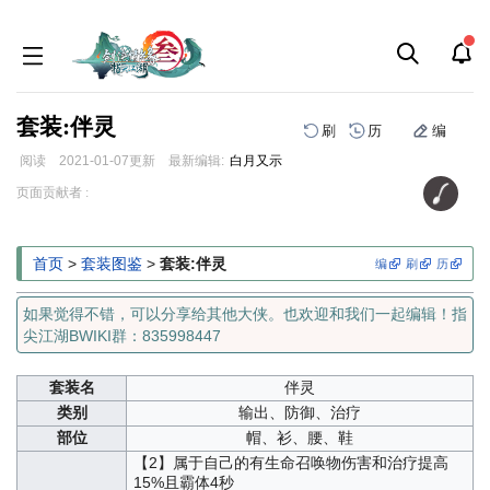
套装:伴灵
刷
历
编
阅读
2021-01-07
更新
最新编辑:
白月又示
跳
跳
页面贡献者 :
到
到
导
搜
航
索
首页
>
套装图鉴
>
套装:伴灵
编
刷
历
如果觉得不错，可以分享给其他大侠。也欢迎和我们一起编辑！指
尖江湖BWIKI群：835998447
套装名
伴灵
类别
输出、防御、治疗
部位
帽、衫、腰、鞋
【2】属于自己的有生命召唤物伤害和治疗提高
15%且霸体4秒