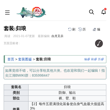
套装:归琅
刷
历
编
阅读
2021-01-07
更新
最新编辑:
白月又示
跳
跳
页面贡献者 :
到
到
导
搜
航
索
首页
>
套装图鉴
>
套装:归琅
编
刷
历
如果觉得不错，可以分享给其他大侠。也欢迎和我们一起编辑！指
尖江湖BWIKI群：835998447
套装名
归琅
类别
防御、输出
部位
裤、臂、鞋
【2】每件五星满强化装备使自身气血最大值提高
3%
效果