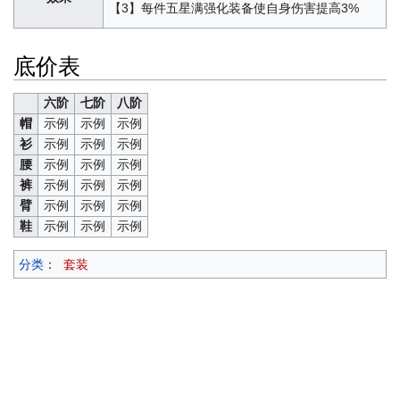
【3】每件五星满强化装备使自身伤害提高3%
底价表
六阶
七阶
八阶
帽
示例
示例
示例
衫
示例
示例
示例
腰
示例
示例
示例
裤
示例
示例
示例
臂
示例
示例
示例
鞋
示例
示例
示例
分类
：
套装