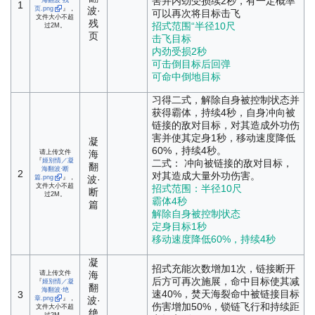
害并内劲受损续2秒，有一定概率
1
页.png
』，
波·
可以再次将目标击飞
文件大小不超
残
招式范围“半径10尺
过2M。
页
击飞目标
内劲受损2秒
可击倒目标后回弹
可命中倒地目标
习得二式，解除自身被控制状态并
获得霸体，持续4秒，自身冲向被
链接的敌对目标，对其造成外功伤
害并使其定身1秒，移动速度降低
凝
60%，持续4秒。
请上传文件
海
『
姬别情／凝
二式： 冲向被链接的敌对目标，
翻
海翻波·断
2
对其造成大量外功伤害。
篇.png
』，
波·
文件大小不超
招式范围：半径10尺
断
过2M。
霸体4秒
篇
解除自身被控制状态
定身目标1秒
移动速度降低60%，持续4秒
凝
招式充能次数增加1次，链接断开
请上传文件
海
后方可再次施展，命中目标使其减
『
姬别情／凝
翻
海翻波·绝
速40%，焚天海裂命中被链接目标
3
章.png
』，
波·
伤害增加50%，锁链飞行和持续距
文件大小不超
绝
过2M。