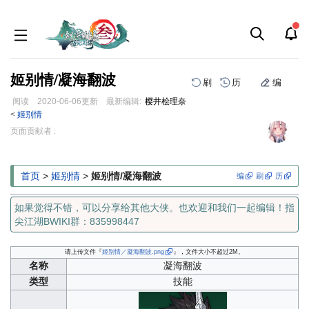
姬别情/凝海翻波
刷
历
编
阅读
2020-06-06
更新
最新编辑:
樱井桧理奈
<
姬别情
跳
跳
页面贡献者 :
到
到
导
搜
航
索
首页
>
姬别情
>
姬别情/凝海翻波
编
刷
历
如果觉得不错，可以分享给其他大侠。也欢迎和我们一起编辑！指
尖江湖BWIKI群：835998447
请上传文件『
姬别情／凝海翻波.png
』，文件大小不超过2M。
名称
凝海翻波
类型
技能