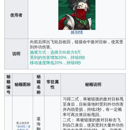
使用者
姬别情
向前后挥出飞轮后收回，链接命中敌对目标，使其受
到外功伤害。
施展方式：选择方向前方8尺
说明
受到的伤害增加20%，持续8秒
移动速度降低20%，持续8秒
秘
秘
籍
籍
常驻属
秘籍图标
秘籍说明
编
名
性
号
称
习得二式，将被链接的敌对目标甩
至身后，目标落地时受到外功伤害
并内劲受损，持续2秒，有一定概
率可再次将目标甩回。
凝
二式： 将被链接的敌对目标击飞
请上传文件
海
到自己身后，使其受到大量外功伤
『
姬别情／凝
翻
海翻波·残