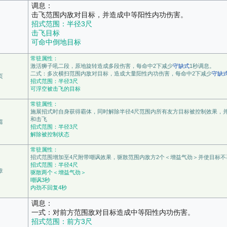
调息：
击飞范围内敌对目标，并造成中等阳性内功伤害。
招式范围：半径3尺
击飞目标
可命中倒地目标
常驻属性：
激活狮子吼二段，原地旋转造成多段伤害，每命中2下减少
守缺式
1秒调息。
二式：多次横扫范围内敌对目标，造成大量阳性内功伤害，每命中2下减少
守缺
页
招式范围：半径3尺
可浮空被击飞的目标
常驻属性：
施展招式时自身获得霸体，同时解除半径4尺范围内所有友方目标被控制效果，并
和击飞
篇
招式范围：半径3尺
解除被控制状态
常驻属性：
招式范围增加至4尺附带嘲讽效果，驱散范围内敌方2个＜增益气劲＞并使目标不
招式范围：半径4尺
章
驱散两个＜增益气劲＞
嘲讽3秒
内劲不回复4秒
调息：
一式：对前方范围敌对目标造成中等阳性内功伤害。
招式范围：前方3尺