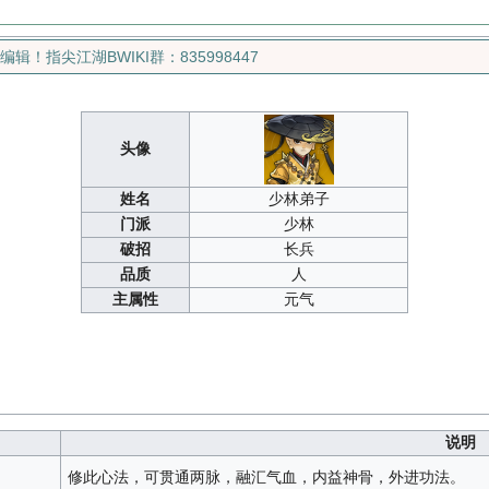
指尖江湖BWIKI群：835998447
头像
姓名
少林弟子
门派
少林
破招
长兵
品质
人
主属性
元气
说明
修此心法，可贯通两脉，融汇气血，内益神骨，外进功法。