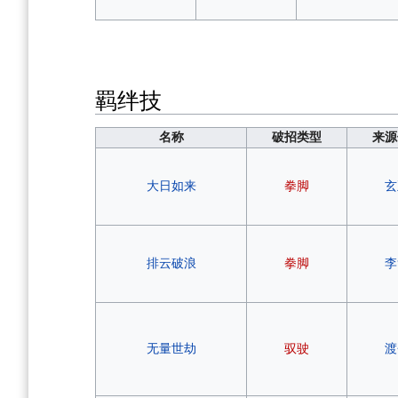
羁绊技
名称
破招类型
来源
大日如来
拳脚
玄
排云破浪
拳脚
李
无量世劫
驭驶
渡