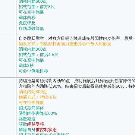
消耗内劲600点
招式范围：前方3尺
可在空中施展
霸体两秒
免疫弹反
疗伤成效降低
自身跳跃腾空，对敌方目标连续造成多段阳性内功伤害，最后
触发方式：韦驮献杵蓄满力重击并命中敌人时触发
消耗内劲300点
招式范围：前后4.5尺
可在空中施展
霸体2秒
可命中倒地目标
持续招架每秒消耗内劲50点，成功施展后1秒内受到伤害降低9
方扣除的内劲降低90%。结束招架后获得霸体并减伤60%，持续
消耗内劲800点
施展方式：持续按住
可在空中施展
招式期间霸体
受到的伤害降低60%
驱散减速
驱散
经脉受损
解除自身
被控制状态
招式期间免疫发招速率降低