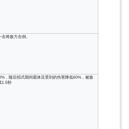
一击将敌方击倒。
0%，随后招式期间霸体且受到的伤害降低60%，被敌
1.5秒