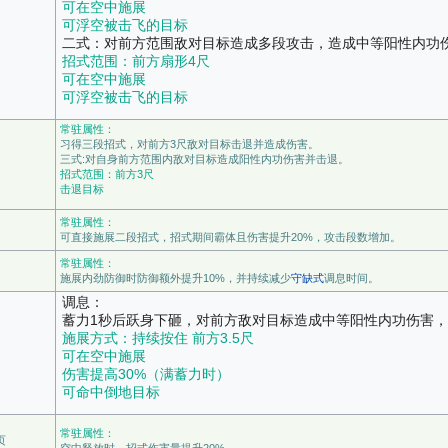
可在空中施展
可浮空被击飞的目标
二式：对前方范围敌对目标造成多段攻击，造成中等阳性内功
招式范围：前方扇形4尺
可在空中施展
可浮空被击飞的目标
常驻属性：
习得三段招式，对前方3尺敌对目标击退并造成伤害。
三式:对自身前方范围内敌对目标造成阳性内功伤害并击退。
招式范围：前方3尺
击退目标
常驻属性：
可直接施展二段招式，招式期间霸体且伤害提升20%，攻击段数增加。
常驻属性：
施展内劲防御时防御额外提升10%，并持续减少
守缺式
调息时间。
调息：
蓄力1秒后跃身下砸，对前方敌对目标造成中等阳性内功伤害，
施展方式：持续按住 前方3.5尺
可在空中施展
伤害提高30%（满蓄力时）
可命中倒地目标
常驻属性：
页
空中释放时，招式伤害量提升20%。