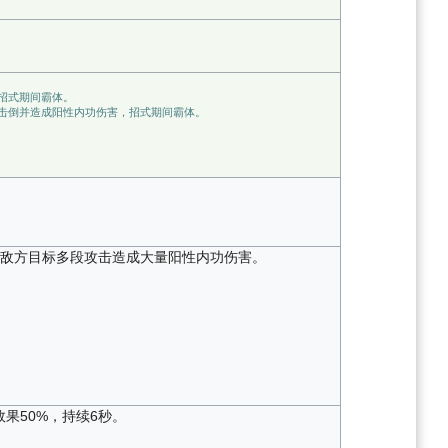
招式期间霸体。
击倒并造成阳性内功伤害，招式期间霸体。
内敌方目标多段攻击造成大量阳性内功伤害。
果50%，持续6秒。