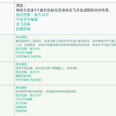
调息：
将前方至多3个敌对目标拉至身前击飞并造成阳性内功伤害。
招式范围：前方10尺
可在空中施展
击飞目标
拉拽目标
常驻属性：
激活捉影式二段招式，自身与敌人攻击至空中进行多段攻击，招式每命中3下减少
二式：自身跃起，对前方范围内敌对目标造成阳性内功伤害，每命中3下减少1秒
招式范围：前方4尺
可在空中施展
可浮空被击飞的目标
常驻属性：
招式不再拉拽，改为丢出棍子嘲讽敌人，持续3秒。
招式范围：前方7尺
嘲讽目标3秒
可浮空被击飞的目标
常驻属性：
招式附带2秒内劲受损，并减速目标40%持续4秒。
招式范围：前方10尺
可在空中施展
击飞目标
拉拽目标
内劲受损