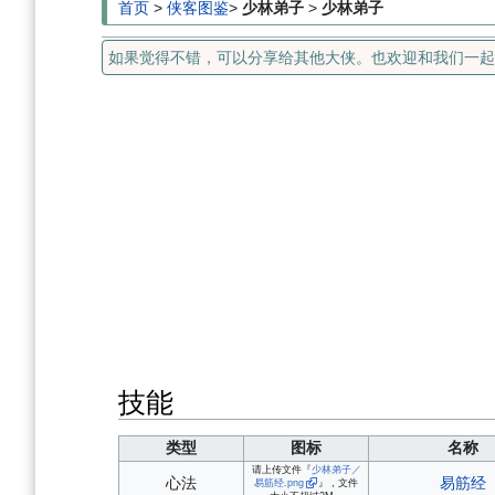
首页
>
侠客图鉴
>
少林弟子
>
少林弟子
如果觉得不错，可以分享给其他大侠。也欢迎和我们一起编辑！
技能
类型
图标
名称
请上传文件『
少林弟子／
心法
易筋经
易筋经.png
』，文件