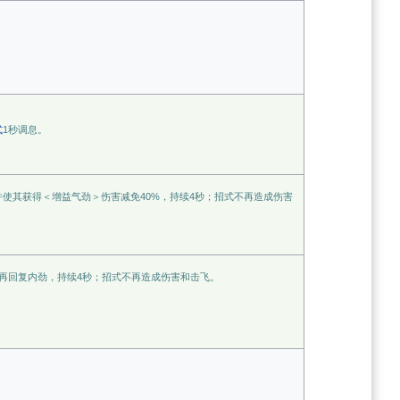
式
1秒调息。
使其获得＜增益气劲＞伤害减免40%，持续4秒；招式不再造成伤害
再回复内劲，持续4秒；招式不再造成伤害和击飞。