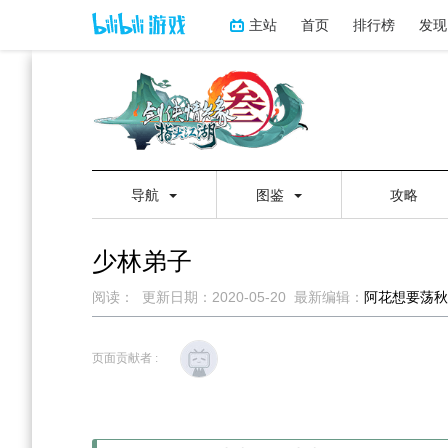
主站
首页
排行榜
发现
导航
图鉴
攻略
少林弟子
阅读：
更新日期：
2020-05-20
最新编辑：
阿花想要荡秋
跳
跳
到
到
页面贡献者 :
导
搜
航
索