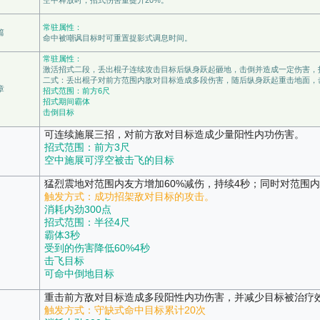
常驻属性：
篇
命中被嘲讽目标时可重置捉影式调息时间。
常驻属性：
激活招式二段，丢出棍子连续攻击目标后纵身跃起砸地，击倒并造成一定伤害，
二式：丢出棍子对前方范围内敌对目标造成多段伤害，随后纵身跃起重击地面，
章
招式范围：前方6尺
招式期间霸体
击倒目标
可连续施展三招，对前方敌对目标造成少量阳性内功伤害。
招式范围：前方3尺
空中施展可浮空被击飞的目标
猛烈震地对范围内友方增加60%减伤，持续4秒；同时对范围
触发方式：成功招架敌对目标的攻击。
消耗内劲300点
招式范围：半径4尺
霸体3秒
受到的伤害降低60%4秒
击飞目标
可命中倒地目标
重击前方敌对目标造成多段阳性内功伤害，并减少目标被治疗效
触发方式：守缺式命中目标累计20次