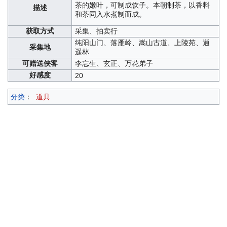
茶的嫩叶，可制成饮子。本朝制茶，以香料
描述
和茶同入水煮制而成。
获取方式
采集、拍卖行
纯阳山门、落雁岭、嵩山古道、上陵苑、逍
采集地
遥林
可赠送侠客
李忘生、玄正、万花弟子
好感度
20
分类
：
道具