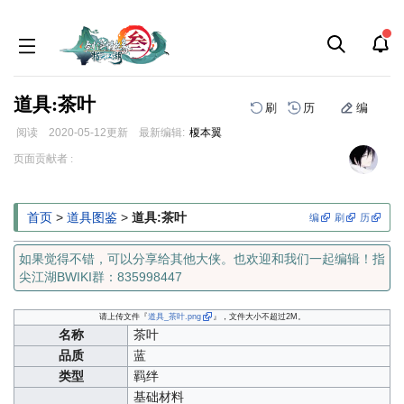
道具:茶叶
刷
历
编
阅读
2020-05-12
更新
最新编辑:
榎本翼
跳
跳
页面贡献者 :
到
到
导
搜
航
索
首页
>
道具图鉴
>
道具:茶叶
编
刷
历
如果觉得不错，可以分享给其他大侠。也欢迎和我们一起编辑！指
尖江湖BWIKI群：835998447
请上传文件『
道具_茶叶.png
』，文件大小不超过2M。
名称
茶叶
品质
蓝
类型
羁绊
基础材料