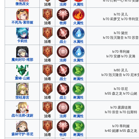
lv70 灯蓟一心 lv70 安娜
微热巫女
法塔
法师
火属性
lv70 灵儿
lv70 莉萝艾 lv70 帝利亚
不死鸟·索菲娅
法塔
牧师
火属性
lv70 黛丝
lv70 毁灭隆音 lv70 苏普
卡莉丝
法塔
战士
水属性
lv70 蒂利娅
lv70 安娜 lv70 灵漪
魔剑封印·维那
法塔
法师
水属性
lv80 灵儿
lv70 毁灭隆音 lv70 尼米
重铸·山姥
法塔
战士
树属性
lv70 菲尼
lv55 森之龙 lv70 山姥
荣枯扉言
法塔
战士
树属性
lv70 露露缇雅
lv70 崇音 lv70 拉斯特
战斗法师•泷尉
法塔
法师
树属性
lv70 蒂利娅
lv40 妮娜 lv55 森之龙
森林守护·菲尼
法塔
牧师
树属性