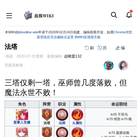
本WIKI由
bloodline-wiki
申请于2020年02月24日创建，编辑权限开放，如遇
Chrome浏览
器登陆后无法编辑点这里
BWIKI反馈留言板
法塔
刷
历
编
阅读
2020-07-15
更新
最新编辑:
赵晓盟132
跳
跳
页面贡献者 :
到
到
导
搜
三塔仅剩一塔，巫师曾几度落败，但
航
索
魔法永世不败！
角色
阵营
职业
属性
命运联结
lv55 不死鸟
lv70 维那 lv70 晓
惹事人安娜
法塔
法师
火属性
lv70 露露缇雅