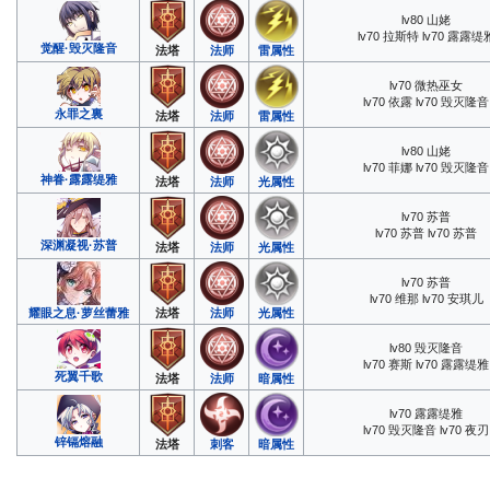
lv80 山姥
lv70 拉斯特 lv70 露露缇
觉醒·毁灭隆音
法塔
法师
雷属性
lv70 微热巫女
lv70 依露 lv70 毁灭隆音
永罪之裏
法塔
法师
雷属性
lv80 山姥
lv70 菲娜 lv70 毁灭隆音
神眷·露露缇雅
法塔
法师
光属性
lv70 苏普
lv70 苏普 lv70 苏普
深渊凝视·苏普
法塔
法师
光属性
lv70 苏普
lv70 维那 lv70 安琪儿
耀眼之息·萝丝蕾雅
法塔
法师
光属性
lv80 毁灭隆音
lv70 赛斯 lv70 露露缇雅
死翼千歌
法塔
法师
暗属性
lv70 露露缇雅
lv70 毁灭隆音 lv70 夜刃
锌镉熔融
法塔
刺客
暗属性