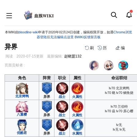
本WIKI由
bloodline-wiki
申请于2020年02月24日创建，编辑权限开放，如遇
Chrome浏览
器登陆后无法编辑点这里
BWIKI反馈留言板
异界
刷
历
编
阅读
2020-07-15
更新
最新编辑:
赵晓盟132
跳
跳
页面贡献者 :
到
到
导
搜
角色
阵营
职业
属性
命运联结
航
索
lv70 北京烤鸭
lv70 晓 lv70 鲷鱼烧
北京烤鸭
异界
战士
火属性
lv70 兰伯特
lv70 焱 lv70 原心樱
八重樱
异界
战士
火属性
lv无
lv无 lv无
优酷君
异界
战士
水属性