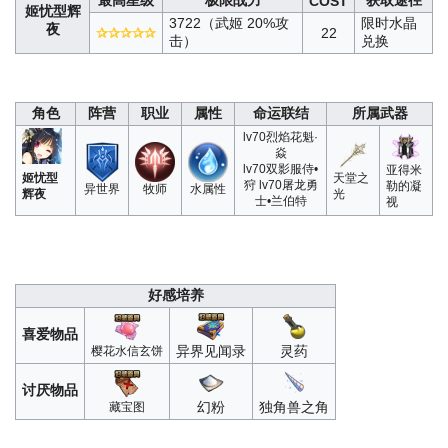
最高星级
极限战力
获取途径
COST
姬忧型辉
3722（武姬 20%攻
限时水晶
夜
✰✰✰✰✰
22
击）
兑换
角色
阵营
职业
属性
命运联结
所属武器
lv70烈焰花魁·
焱
lv70双影服侍•
亚得米
姬忧型
天堂之
狩 lv70屠龙勇
勒的凝
异世界
牧师
水属性
辉夜
光
士•兰伯特
视
好感培养
喜爱物品
异界见闻录
灵药
樱花水信玄饼
讨厌物品
幻粉
独角兽之角
藏宝图