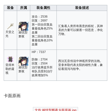
装备
所属
装备属性
装备描述
攻击：2536
回复：2697
第一回合回复血
汇集着人类所有善意的权杖，其神
量最低角色25%
圣的力量可以驱逐一切恶意，净化
天堂之
姬忧型
血量
万物。
光
辉夜
第二回合回复血
量最低角色10%
血量
HP：7337
防御：2704
西法瓦音传说中神祗所穿的法袍。
回复：2504
亚得米
亚拿米勒代表太阳的雄性力量，象
姬忧型
治疗效果提升所
勒的凝
征着混沌与纷争。
辉夜
有队员受到治疗
视
效果增加5%
卡面原画
文件:姬忧型辉夜卡面原画.jpg