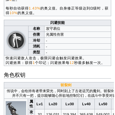
每秒自动获得
1.43%
的奥义值。自身修正等级达到Ω级时，获
得
10%
的奥义值。
闪避技能
名称
攻守易位
伤害
光属性伤害
冷却
-
消耗
-
类型
-
快速闪避敌人攻击，极限闪避会触发闪避效果。
闪避效果：获得
1
个印记；闪避效果每
12
秒最多触发一次。
角色权钥
斩裂剑
传说中，会给持有者带来荣光，同时刻上了古老诅咒的魔剑。斩裂剑
并不只有一把，提尔能够随心所欲地控制它们，在战斗中享受对
属
Lv1
Lv20
Lv30
Lv40
Lv50
性
攻
32
126.031
219.394
365.638
549.002
8