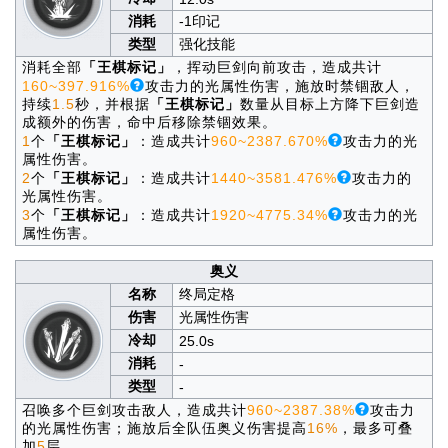
消耗
-1印记
类型
强化技能
消耗全部
「王棋标记」
，挥动巨剑向前攻击，造成共计
160~397.916%
攻击力的光属性伤害，施放时禁锢敌人，
持续
1.5
秒，并根据
「王棋标记」
数量从目标上方降下巨剑造
成额外的伤害，命中后移除禁锢效果。
1
个
「王棋标记」
：造成共计
960~2387.670%
攻击力的光
属性伤害。
2
个
「王棋标记」
：造成共计
1440~3581.476%
攻击力的
光属性伤害。
3
个
「王棋标记」
：造成共计
1920~4775.34%
攻击力的光
属性伤害。
奥义
名称
终局定格
伤害
光属性伤害
冷却
25.0s
消耗
-
类型
-
召唤多个巨剑攻击敌人，造成共计
960~2387.38%
攻击力
的光属性伤害；施放后全队伍奥义伤害提高
16%
，最多可叠
加
5
层。