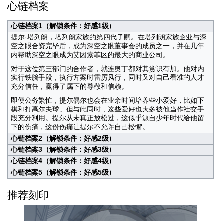
心链档案
心链档案1（解锁条件：好感1级）
提尔·塔列朗，塔列朗家族的第四代子嗣。在塔列朗家族企业与深
空之眼合资完毕后，成为深空之眼董事会的成员之一，并在几年
内帮助深空之眼成为艾因索菲区的最大的商业公司。
对于这位第三部门的合作者，就连奥丁都对其赏识有加。他对内
实行铁腕手段，执行方案时雷厉风行，同时又对自己看准的人才
充分信任，赢得了属下的尊敬和信赖。
即便公务繁忙，提尔偶尔也会在业余时间培养些小爱好，比如下
棋和打高尔夫球。但与此同时，这些爱好也大多被他当作社交手
段充分利用。提尔从未真正放松过，这似乎源自少年时代给他留
下的伤痛，这份伤痛让提尔不允许自己松懈。
心链档案2（解锁条件：好感2级）
心链档案3（解锁条件：好感3级）
心链档案4（解锁条件：好感4级）
心链档案5（解锁条件：好感5级）
推荐刻印