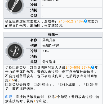
冷却
-
消耗
-
类型
-
操纵巨剑连续攻击敌人，造成共计
240~512.948%
攻击力
的光属性伤害。出场时，恢复满印记。
技能一
名称
落兵升变
伤害
光属性伤害
冷却
7.0s
消耗
-
类型
分支选择
切换巨剑类型，对自身周围的敌人造成
240~596.874%
攻
击力的光属性伤害。普通攻击过程中也可点击该技能施放，
不会打断普通攻击，也不会造成伤害，之后剩余冷却时间缩
短
2.5
秒。
巨剑类型会按照「巨剑·骑士」、「巨剑·城堡」、「巨剑·皇
后」顺序循环切换。
印记：
直接施放该技能时，获得
2
个印记；普通攻击过程中施
放该技能时，获得
1
个印记。