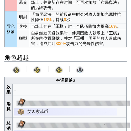
暮光
场上，并刷新存在时间，可再次施放「布局弈法」
的后段攻击。
「布局弈法」的前段命中时会对敌人附加光属性抗
明封
性降低
16%
，持续
6
秒。
异色
兵楔
当场上存在
「王棋」
时，全队伍防御力提高
16%
。
格象
自身触发闪避效果时，使周围敌人朝场上
「王棋」
联型
所在的位置聚拢，并对
「王棋」
周围的敌人造成伤
害，造成共计
800%
攻击力的光属性伤害。
角色超越
神识超越S
效
-
果
-
消
耗
艾因索菲币
-
总
-
消