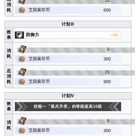
10
消
艾因索菲币
耗
600
计划Ⅲ
效
防御力
+30
果
5
消
耗
艾因索菲币
300
总
15
消
艾因索菲币
耗
900
计划Ⅳ
效
技能一「落兵升变」的等级提高10级
果
5
消
耗
艾因索菲币
300