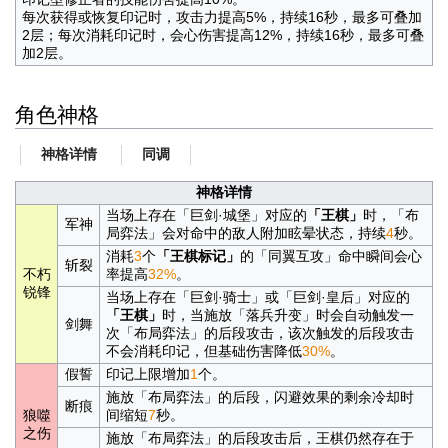
每次获得或恢复印记时，攻击力提高5%，持续16秒，最多可叠加
2层；每次消耗印记时，会心伤害提高12%，持续16秒，最多可叠
加2层。
角色神格
神格详情
同调
神格详情
当场上存在「巨剑·城堡」对应的
「王棋」
时，「布
军神
局弈法」会对命中的敌人附加眩晕状态，持续
4
秒。
消耗
3
个
「王棋标记」
的「同翼互攻」命中瞬间会心
斩裂
不朽
率提高
32%
。
锐锋
当场上存在「巨剑·骑士」或「巨剑·皇后」对应的
「王棋」
时，当施放「落兵升变」时会自动触发一
剑舞
次「布局弈法」的后段攻击，该次触发的后段攻击
不会消耗印记，但基础伤害降低
30%
。
假誓
印记上限增加
1
个。
施放「布局弈法」的后段，闪避效果的剩余冷却时
断痕
狼噬
间缩短
7
秒。
之伤
施放「布局弈法」的后段攻击后，王棋仍然存在于