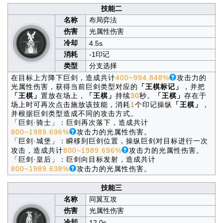
技能二
名称
布局弈法
伤害
光属性伤害
冷却
4.5s
消耗
-1印记
类型
分支选择
在目标上方降下巨剑，造成共计
400~994.848%
攻击力的
光属性伤害，获得当前巨剑类型对应的
「王棋标记」
，并把
「王棋」
置放在场上，
「王棋」
持续
30
秒。
「王棋」
存在于
场上时可再次点击施放该技能，消耗
1
个印记操纵
「王棋」
，
并根据巨剑类型造成不同的攻击方式。
「巨剑·骑士」：巨剑再次落下，造成共计
800~1989.696%
攻击力的光属性伤害。
「巨剑·城堡」：瞬移到巨剑位置，操纵巨剑对目标进行一次
攻击，造成共计
800~1989.696%
攻击力的光属性伤害。
「巨剑·皇后」：巨剑向目标发射，造成共计
800~1989.638%
攻击力的光属性伤害。
技能三
名称
同翼互攻
伤害
光属性伤害
冷却
12.0s