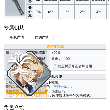
击
会
心
0%
0%
1%
2%
3%
率
专属钥从
钥从详情
同调详情
妖精艾尔威
权钥攻击
+20%
属性加成
攻击力+100
仅圣树系修正者可使用
神系
钥从权能
当熯天·提尔装备时，获得以下效果。
普通攻击
「王棋闪击」
改变为
「王棋进军」
。
巨剑类型是
「巨剑·皇后」
时，伤害提高
【32/40/48/56/64/72/80】%
，改变普通攻击的攻击模式。
角色立绘