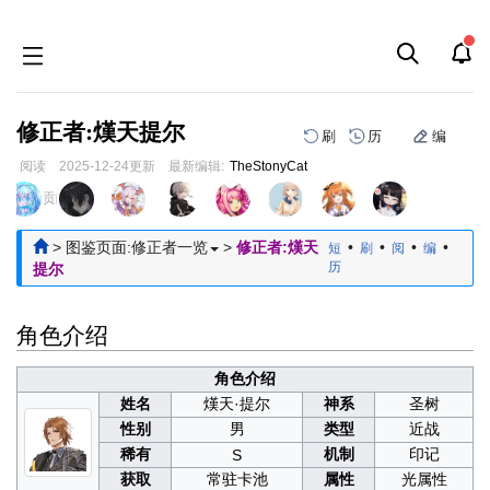
修正者:熯天提尔
刷
历
编
阅读
2025-12-24
更新
最新编辑:
TheStonyCat
跳
跳
页面贡献者 :
到
到
导
搜
>
图鉴页面:修正者一览
>
修正者:熯天
•
•
•
•
短
刷
阅
编
航
索
历
提尔
角色介绍
角色介绍
姓名
熯天·提尔
神系
圣树
性别
男
类型
近战
稀有
机制
印记
S
获取
常驻卡池
属性
光属性