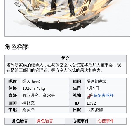
角色档案
简介
塔列朗家族的继承人，在与深空之眼合资完毕后加入董事会，现
在是第三部门的管理者。拥有令人吃惊的果决和魄力。
昵称
熯天·提尔
组织
塔列朗家族
体格
生日
1月5日
182cm 78kg
喜好
商业讲座、高尔夫
礼物
高尔夫球杆
画师
待补充
ID
1032
中配
桑毓泽
日配
武内骏辅
角色语音
角色语音
心链事件
心链事件