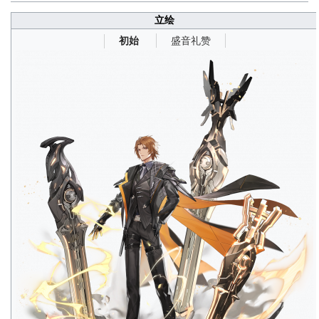
立绘
盛音礼赞
初始