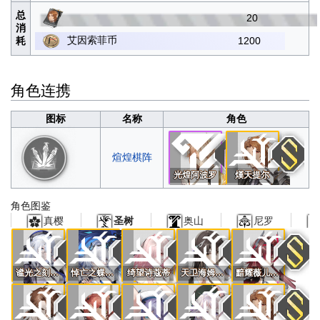
总
20
消
艾因索菲币
耗
1200
角色连携
图标
名称
角色
煊煌棋阵
光煌阿波罗
熯天提尔
角色图鉴
真樱
奥山
尼罗
圣树
谧光之刻霍德尔
悼亡之蝶海拉
绮望诗蔻蒂
天卫海姆达尔
黯耀薇儿丹蒂