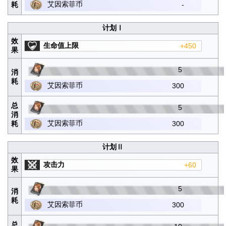
艾因索菲币
耗
-
计划Ⅰ
效
生命值上限
+450
果
5
消
耗
艾因索菲币
300
总
5
消
艾因索菲币
耗
300
计划Ⅱ
效
攻击力
+60
果
5
消
耗
艾因索菲币
300
总