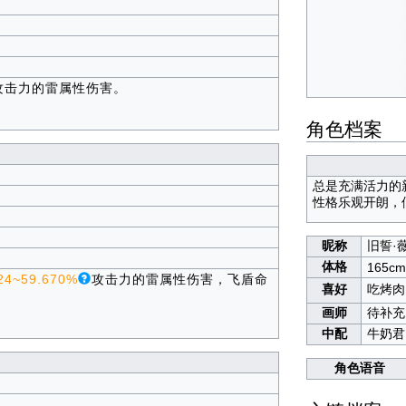
攻击力的雷属性伤害。
。
角色档案
总是充满活力的
性格乐观开朗，
昵称
旧誓·
体格
165cm
24~59.670%
攻击力的雷属性伤害，飞盾命
喜好
吃烤肉
画师
待补充
中配
牛奶君
角色语音