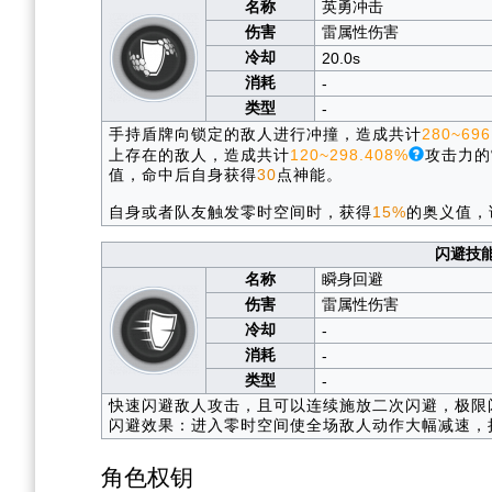
名称
英勇冲击
伤害
雷属性伤害
冷却
20.0s
消耗
-
类型
-
手持盾牌向锁定的敌人进行冲撞，造成共计
280~696
上存在的敌人，造成共计
120~298.408%
攻击力的
值，命中后自身获得
30
点神能。
自身或者队友触发零时空间时，获得
15%
的奥义值，
闪避技
名称
瞬身回避
伤害
雷属性伤害
冷却
-
消耗
-
类型
-
快速闪避敌人攻击，且可以连续施放二次闪避，极限
闪避效果：进入零时空间使全场敌人动作大幅减速，
角色权钥