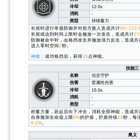
冷却
12.0s
消耗
-
类型
持续蓄力
长按时进行举盾防御并对前方敌人造成共计
90~223.
长按或达到时间上限时会施放一次攻击，造成共计
27
防御被命中时，会格挡攻击并施放强力反击，造成共
进入零时空间
2
秒。
神能：
成功格挡后，获得
15
点神能。
技能三
名称
信念守护
伤害
雷属性伤害
冷却
15.0s
消耗
-
类型
-
积蓄力量，跃起后向下冲击，消耗全部神能，造成共
自身施加生命值上限
5%
的护盾，护盾持续
12
秒，每
0.1%
。
奥义