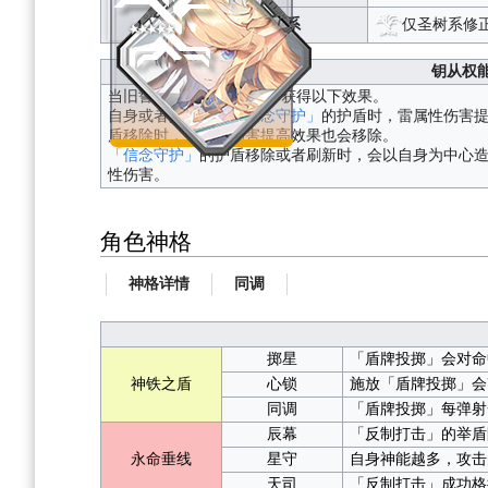
仅圣树系修
神系
钥从权
当旧誓·薇儿丹蒂装备时，获得以下效果。
自身或者队友获得
「信念守护」
的护盾时，雷属性伤害
盾移除时，雷属性伤害提高效果也会移除。
「信念守护」
的护盾移除或者刷新时，会以自身为中心
性伤害。
角色神格
神格详情
同调
掷星
「盾牌投掷」会对命
神铁之盾
心锁
施放「盾牌投掷」会
同调
「盾牌投掷」每弹射
辰幕
「反制打击」的举盾
永命垂线
星守
自身神能越多，攻击
天司
「反制打击」成功格