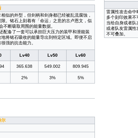
盾
雷属性攻击命中
常相似的外型，但剑柄和剑身都已经被乱流腐蚀，
多个刻印效果不
权限。铭石上刻着有「命运」之意的古卢恩文，似
当给自身或者队
会不断吸取周围的能量数据。
或者队友雷属性
还配备了一套可以承担巨大压力的装甲和泄能装
不可叠加。
效地将铭石吸收的能量导出到特定区域。即便不启
有很强的抗击能力。
0
Lv40
Lv50
Lv60
94
365.638
549.002
809.945
2%
3%
5%
特尔