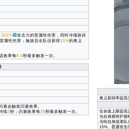
.382%
攻击力的雷属性伤害，同时冲撞路径
雷属性伤害；施放后全队伍获得
15%
的奥义
该效果每
0.5
秒最多触发一次。
能
奥义获得率提高3
闪避会触发闪避效果。
生命值上限提高2
持续
2
秒；闪避效果每
20
秒最多触发一次。
当自身拥有护盾
当给自身或者队
15%、普通攻击