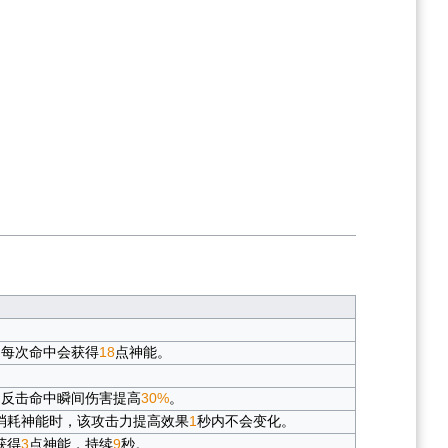
，每次命中会获得
18
点神能。
，反击命中瞬间伤害提高
30%
。
消耗神能时，该攻击力提高效果
1
秒内不会变化。
获得
3
点神能，持续
9
秒。