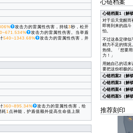
心链档案
心链档案1（解
对于后天觉醒而
即将到来的战斗
806%
攻击力的雷属性伤害，持续
3
秒，松开
怕。
0~671.534%
攻击力的雷属性伤害。当举盾
计
540~1343.68%
攻击力的雷属性伤害，并
不过这条定律似
精力不足的情况
热情。 「想要
力！」
用她自己的话来
要把这份积极的
心链档案2（解
心链档案3（解
心链档案4（解
心链档案5（解
计
360~895.34%
攻击力的雷属性伤害，给
推荐刻印
消耗
1
点神能，护盾值额外提高生命值上限