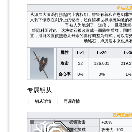
命运之
从源层大漩涡打捞起的上古权钥，曾经有着和卢恩剑非
只剩下镶嵌在剑身上的铭石，还保留和世界系统沟通的
乎被人为地划了一道痕，一旦激活就
经隐科组讨论，这块铭石被改造成一面防护盾牌，同时
置，泄能装置依照薇儿丹蒂的喜好调整为剑式，可以有
动铭石，卢恩盾本来也具
属性
Lv1
Lv20
Lv3
攻击
32
126.031
219.3
会心率
0%
0%
1%
专属钥从
钥从详情
同调详情
妖精艾丝
权钥攻击
+20%
属性加成
攻击力+100