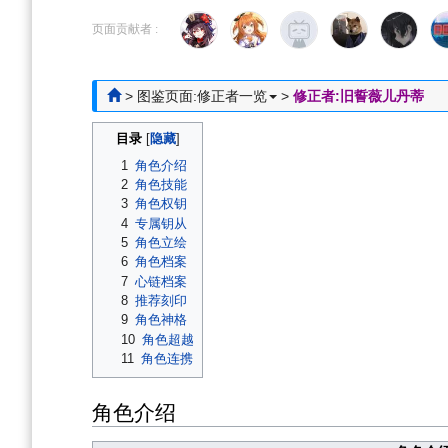
跳
跳
到
到
页面贡献者 :
导
搜
航
索
>
图鉴页面:修正者一览
>
修正者:旧誓薇儿丹蒂
目录
1
角色介绍
2
角色技能
3
角色权钥
4
专属钥从
5
角色立绘
6
角色档案
7
心链档案
8
推荐刻印
9
角色神格
10
角色超越
11
角色连携
角色介绍