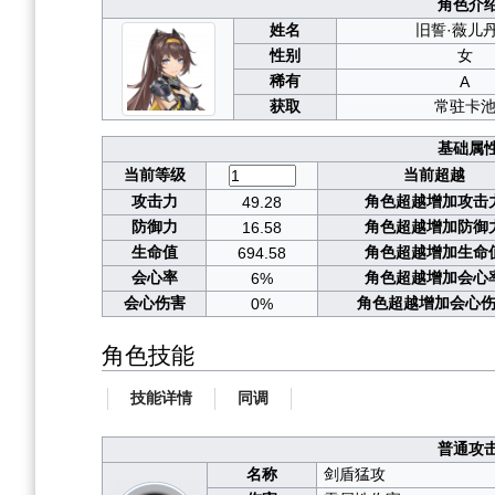
角色介
姓名
旧誓·薇儿
性别
女
稀有
A
获取
常驻卡
基础属
当前等级
当前超越
攻击力
角色超越增加攻击
49.28
防御力
角色超越增加防御
16.58
生命值
角色超越增加生命
694.58
会心率
角色超越增加会心
6%
会心伤害
角色超越增加会心
0%
角色技能
技能详情
同调
普通攻
名称
剑盾猛攻