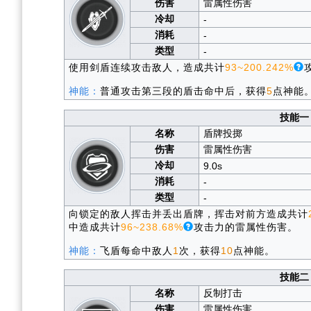
伤害
雷属性伤害
冷却
-
消耗
-
类型
-
使用剑盾连续攻击敌人，造成共计
93~200.242%
神能：
普通攻击第三段的盾击命中后，获得
5
点神能
技能一
名称
盾牌投掷
伤害
雷属性伤害
冷却
9.0s
消耗
-
类型
-
向锁定的敌人挥击并丢出盾牌，挥击对前方造成共计
中造成共计
96~238.68%
攻击力的雷属性伤害。
神能：
飞盾每命中敌人
1
次，获得
10
点神能。
技能二
名称
反制打击
伤害
雷属性伤害