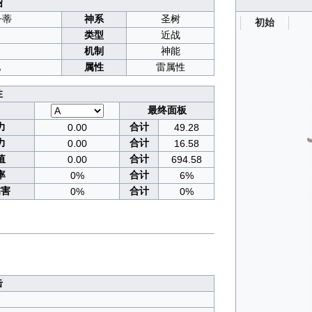
绍
丹蒂
神系
圣树
初始
类型
近战
机制
神能
池
属性
雷属性
性
最终面板
力
合计
0.00
49.28
力
合计
0.00
16.58
值
合计
0.00
694.58
率
合计
0%
6%
伤害
合计
0%
0%
击