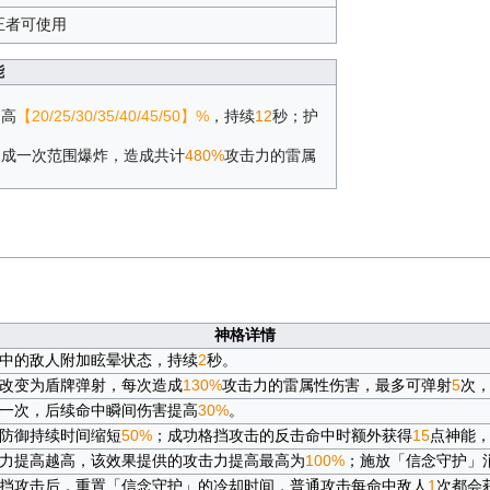
正者可使用
能
提高
【20/25/30/35/40/45/50】%
，持续
12
秒；护
造成一次范围爆炸，造成共计
480%
攻击力的雷属
神格详情
中的敌人附加眩晕状态，持续
2
秒。
改变为盾牌弹射，每次造成
130%
攻击力的雷属性伤害，最多可弹射
5
次
一次，后续命中瞬间伤害提高
30%
。
防御持续时间缩短
50%
；成功格挡攻击的反击命中时额外获得
15
点神能
力提高越高，该效果提供的攻击力提高最高为
100%
；施放「信念守护」
挡攻击后，重置「信念守护」的冷却时间，普通攻击每命中敌人
1
次都会