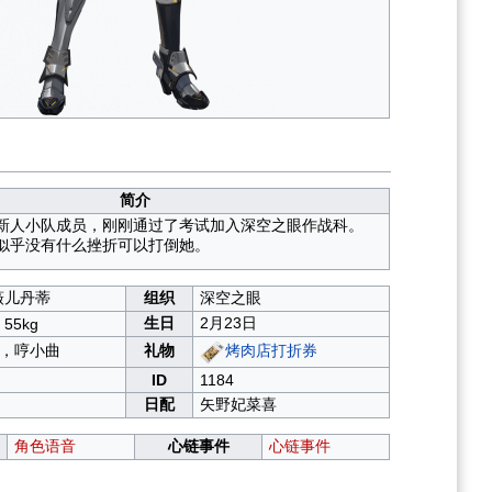
简介
新人小队成员，刚刚通过了考试加入深空之眼作战科。
似乎没有什么挫折可以打倒她。
薇儿丹蒂
组织
深空之眼
生日
2月23日
 55kg
，哼小曲
礼物
烤肉店打折券
ID
1184
日配
矢野妃菜喜
角色语音
心链事件
心链事件