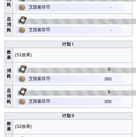
耗
艾因索菲币
-
总
-
消
艾因索菲币
耗
-
计划Ⅰ
效
{S1效果}
果
5
消
耗
艾因索菲币
300
总
5
消
艾因索菲币
耗
300
计划Ⅱ
效
{S2效果}
果