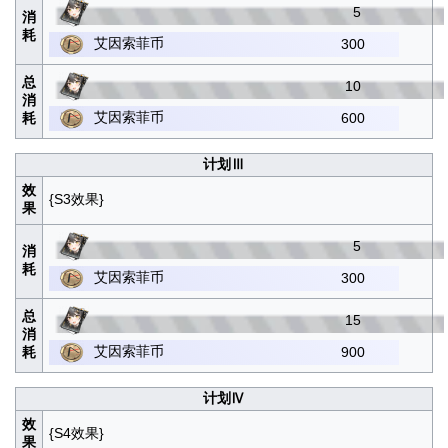
5
消
耗
艾因索菲币
300
总
10
消
艾因索菲币
耗
600
计划Ⅲ
效
{S3效果}
果
5
消
耗
艾因索菲币
300
总
15
消
艾因索菲币
耗
900
计划Ⅳ
效
{S4效果}
果