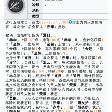
冷却
-
消耗
-
类型
-
进行五段攻击，造成
875~1857.578%
攻击力的火属性伤
害，每次命中后会获得
「赤华」
点数。
被动：出场时切换为
「逐日」
。
「赤华」
上限
100
点，拥有
100
点
「赤华」
时，会转化获得
1
个
「金翎」
；出场时，
「金翎」
上限
3
个，累积消耗
3
个后，
「金翎」
上限增加
1
个，再次累积消耗
4
个后，
「金翎」
上限
再次增加
1
个；
「金翎」
上限最多
5
个。
自身处于
「逐日」
时，每次获得
「赤华」
时，额外获得
5
点
「赤华」
；自身处于
「追云」
时，每次施放技能一、二、长
按闪避的攻击、反击、反击后衔接的技能攻击、空中闪避
时，技能伤害提高
2.5%
，持续
20
秒，最多可叠加
3
层；施放
「赤乌昭世」时，根据处于
「逐日」
或
「追云」
额外获得以
上对应状态的效果，持续
10
秒，该效果可以与原效果叠加。
奥义或连携奥义会对命中的敌人附加
「焚痕」
状态；「赤乌
昭世」以外的攻击命中处于熔断状态的敌人时，会移除熔断
状态并对敌人附加
「焚痕」
状态。
「焚痕」
：该状态会持续移除敌人拥有的灼烧、熔断状态，
移除灼烧状态时，获得
1
点
「赤华」
、
1
层
「阳炎护」
状态，
移除熔断状态时，获得
5
点
「赤华」
、
3
层
「阳炎护」
状态。
「阳炎护」
：每层火属性伤害提高
0.4%
，最多可叠加
25
层。