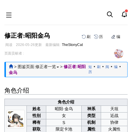
修正者:昭阳金乌
刷
历
编
阅读
2026-05-26
更新
最新编辑:
TheStonyCat
跳
跳
页面贡献者 :
到
到
导
搜
>
图鉴页面:修正者一览
>
修正者:昭阳
•
•
•
•
短
刷
阅
编
航
索
历
金乌
角色介绍
角色介绍
姓名
昭阳·金乌
神系
天垣
性别
女
类型
近战
稀有
机制
协律
S
获取
限定卡池
属性
火属性