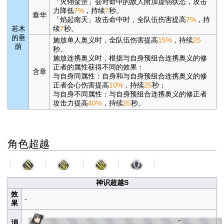
「火翎金罡」会对命中的敌人附加虚弱状态，攻击
力降低
7%
，持续
7
秒。
垂华
「焰起南天」攻击命中时，全队伍伤害提高
7%
，持
若木
续
7
秒。
的垂
施放单人奥义时，全队伍伤害提高
15%
，持续
25
荫
秒。
施放连携奥义时，根据与自身预组合连携奥义的修
正者的属性获得不同的效果：
含章
与自身同属性：自身和与自身预组合连携奥义的修
正者会心伤害提高
10%
，持续
25
秒；
与自身不同属性：与自身预组合连携奥义的修正者
攻击力提高
40%
，持续
25
秒。
角色超越
神识超越S
效
-
果
-
消