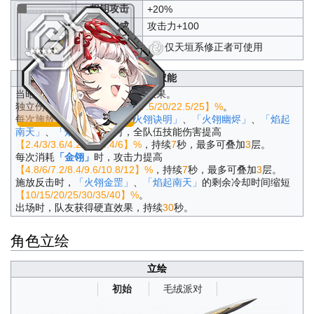
权钥攻击
+20%
属性加成
攻击力+100
神系
仅天垣系修正者可使用
钥从权能
当昭阳·金乌装备时，获得以下效果。
独立伤害提高
【10/12.5/15/17.5/20/22.5/25】%
。
每次施放
「火翎金罡」
、
「火翎诀明」
、
「火翎幽烬」
、
「焰起
南天」
、
「焰斩凌霄」
时，全队伍技能伤害提高
【2.4/3/3.6/4.2/4.8/5.4/6】%
，持续
7
秒，最多可叠加
3
层。
每次消耗
「金翎」
时，攻击力提高
【4.8/6/7.2/8.4/9.6/10.8/12】%
，持续
7
秒，最多可叠加
3
层。
施放反击时，
「火翎金罡」
、
「焰起南天」
的剩余冷却时间缩短
【10/15/20/25/30/35/40】%
。
出场时，队友获得硬直效果，持续
30
秒。
角色立绘
立绘
毛绒派对
初始