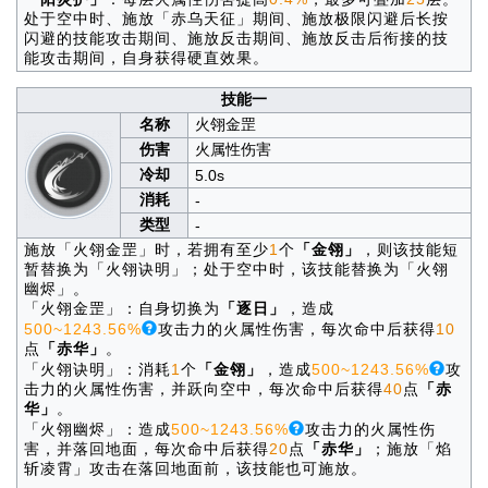
处于空中时、施放「赤乌天征」期间、施放极限闪避后长按
闪避的技能攻击期间、施放反击期间、施放反击后衔接的技
能攻击期间，自身获得硬直效果。
技能一
名称
火翎金罡
伤害
火属性伤害
冷却
5.0s
消耗
-
类型
-
施放「火翎金罡」时，若拥有至少
1
个
「金翎」
，则该技能短
暂替换为「火翎诀明」；处于空中时，该技能替换为「火翎
幽烬」。
「火翎金罡」：自身切换为
「逐日」
，造成
500~1243.56%
攻击力的火属性伤害，每次命中后获得
10
点
「赤华」
。
「火翎诀明」：消耗
1
个
「金翎」
，造成
500~1243.56%
攻
击力的火属性伤害，并跃向空中，每次命中后获得
40
点
「赤
华」
。
「火翎幽烬」：造成
500~1243.56%
攻击力的火属性伤
害，并落回地面，每次命中后获得
20
点
「赤华」
；施放「焰
斩凌霄」攻击在落回地面前，该技能也可施放。