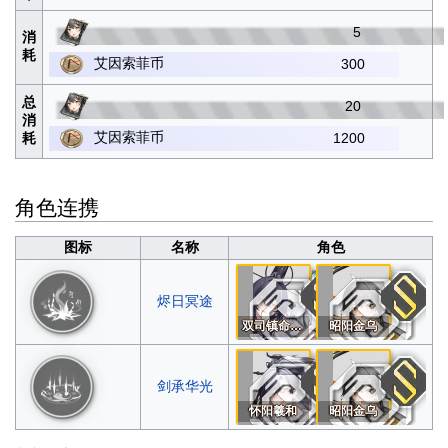
5
消
耗
艾因索菲币
300
总
20
消
艾因索菲币
耗
1200
角色连携
图标
名称
角色
烬日冥途
双司镇命无常
昭阳金乌
剑承华光
怀阳羲和
昭阳金乌