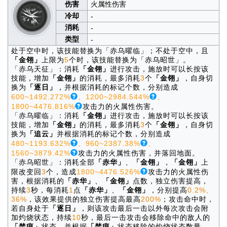
伤害
火属性伤害
冷却
-
消耗
-
类型
-
处于空中时，该技能替换为「赤乌曜临」；不处于空中，且
「金翎」
上限为
5
个时，该技能替换为「赤乌昭世」。
「赤乌天征」：消耗
「金翎」
进行攻击，施放时可以长按该
技能，增加
「金翎」
的消耗，最多消耗
3
个
「金翎」
，自身切
换为
「逐日」
，并根据消耗的标记个数，分别造成
600~1492.272%
、
1200~2984.544%
、
1800~4476.816%
攻击力的火属性伤害。
「赤乌曜临」：消耗
「金翎」
进行攻击，施放时可以长按该
技能，增加
「金翎」
的消耗，最多消耗
3
个
「金翎」
，自身切
换为
「追云」
并根据消耗的标记个数，分别造成
480~1193.632%
、
960~2387.38%
、
1560~3879.42%
攻击力的火属性伤害，并落回地面。
「赤乌昭世」：消耗全部
「赤华」
、
「金翎」
，
「金翎」
上
限改变回
3
个，造成
1800~4476.526%
攻击力的火属性伤
害，根据消耗的
「赤华」
、
「金翎」
点数，独立伤害提高，
持续
3
秒，每消耗
1
点
「赤华」
、
「金翎」
，分别提高
0.2%、
36%
，该效果提供的独立伤害提高最高
200%
；攻击命中时，
若自身处于
「逐日」
，则该攻击最后一击以外每次攻击会附
加灼烧状态，持续
10
秒，最后一击攻击会移除命中的敌人的
「焚痕」
状态，并根据
「焚痕」
状态移除的灼烧状态数量，