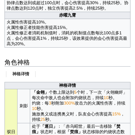
协律点数达到或超过100点时，会心伤害提高30%，持续25秒。协
律点数达到120点时，独立伤害提高2.5%，持续25秒。
赤曜九霄
火属性伤害提高10%。
火属性修正者技能伤害提高15%。
火属性修正者消耗机制值时，消耗的机制值点数每比100点多1
点，会心伤害提高1%，持续25秒，该效果提供的会心伤害提高最
高为20%。
角色神格
神格详情
神格详情
「金翎」
个数上限达到
5
个时，下一次「火翎幽烬」
每次命中敌人也会附加灼烧状态，持续
10
秒。
灼烧：每
3
秒附加
300%
攻击力的火属性伤害，持续
刺影
10
秒。
施放奥义或连携奥义时，队友会心伤害提高
15%
，
持续
25
秒。
处于
「逐日」
：「赤乌昭世」最后一击移除
「焚
驭日
痕」
状态时，根据
「焚痕」
状态移除的灼烧状态数