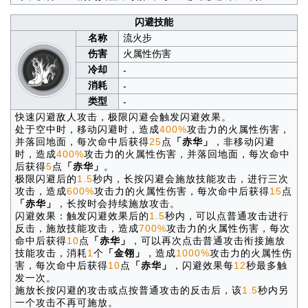
闪避技能
名称
流火步
伤害
火属性伤害
冷却
-
消耗
-
类型
-
快速闪避敌人攻击，极限闪避会触发闪避效果。
处于空中时，移动闪避时，造成
400%
攻击力的火属性伤害，
并落回地面，每次命中后获得
25
点
「赤华」
，非移动闪避
时，造成
400%
攻击力的火属性伤害，并落回地面，每次命中
后获得
5
点
「赤华」
。
极限闪避后的
1.5
秒内，长按闪避会施放技能攻击，进行三次
攻击，造成
600%
攻击力的火属性伤害，每次命中后获得
15
点
「赤华」
，长按时会持续施放攻击。
闪避效果：触发闪避效果后的
1.5
秒内，可以点普通攻击进行
反击，施放技能攻击，造成
700%
攻击力的火属性伤害，每次
命中后获得
10
点
「赤华」
，可以再次点击普通攻击衔接施放
技能攻击，消耗
1
个
「金翎」
，造成
1000%
攻击力的火属性伤
害，每次命中后获得
10
点
「赤华」
，闪避效果每
12
秒最多触
发一次。
施放长按闪避的攻击或点按普通攻击的反击后，该
1.5
秒内另
一个攻击不再可施放。