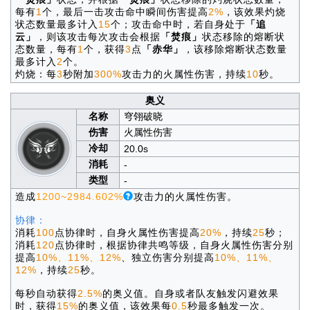
每有
1
个，最后一击攻击命中瞬间伤害提高
2%
，该效果灼烧
状态数量最多计入
15
个；攻击命中时，若自身处于
「追
云」
，则该攻击每次攻击会根据
「焚痕」
状态移除的熔断状
态数量，每有
1
个，获得
3
点
「赤华」
，该移除熔断状态数量
最多计入
2
个。
灼烧：每
3
秒附加
300%
攻击力的火属性伤害，持续
10
秒。
奥义
名称
穹翎破晓
伤害
火属性伤害
冷却
20.0s
消耗
-
类型
-
造成
1200~2984.602%
攻击力的火属性伤害。
协律：
消耗
100
点协律时，自身火属性伤害提高
20%
，持续
25
秒；
消耗
120
点协律时，根据协律共鸣等级，自身火属性伤害分别
提高
10%、11%、12%
、独立伤害分别提高
10%、11%、
12%
，持续
25
秒。
每秒自动获得
2.5%
的奥义值。自身或者队友触发闪避效果
时，获得
15%
的奥义值，该效果每
0.5
秒最多触发一次。