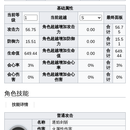
基础属性
当前等
当前超越
最终面板
级
角色超越增加攻击
合
56.7
攻击力
56.75
0.00
力
计
5
角色超越增加防御
合
15.5
防御力
15.51
0.00
力
计
1
角色超越增加生命
合
649.
生命值
649.44
0.00
值
计
44
角色超越增加会心
合
会心率
3%
0%
3%
率
计
会心伤
角色超越增加会心
合
0%
0%
0%
害
伤害
计
角色技能
技能详情
普通攻击
名称
逐焰剑斩
伤害
火属性伤害