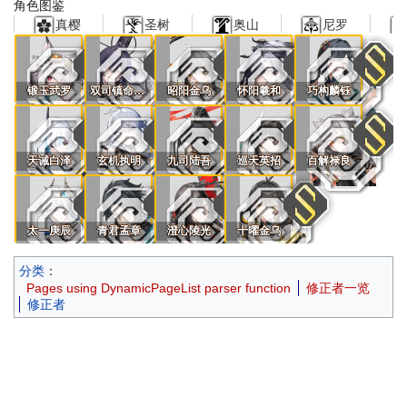
角色图鉴
真樱
圣树
奥山
尼罗
锻玉武罗
双司镇命无常
昭阳金乌
怀阳羲和
巧构麟钰
天诫白泽
玄机执明
九司陆吾
巡天英招
百解禄良
太一庚辰
青君孟章
澄心陵光
十曜金乌
分类
：
Pages using DynamicPageList parser function
修正者一览
修正者