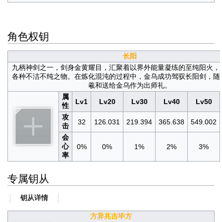
角色权钥
长阳
九柄神剑之一，剑身金黄耀目，汇聚着以界外能量凝练的至纯阳火，
各种不洁不纯之物。在炼化混沌的过程中，金乌成功驾驭长阳剑，随
羲和送给金乌作为出师礼。
属
Lv1
Lv20
Lv30
Lv40
Lv50
性
攻
32
126.031
219.394
365.638
549.002
击
会
心
0%
0%
1%
2%
3%
率
专属钥从
钥从详情
方异兆吉毕方