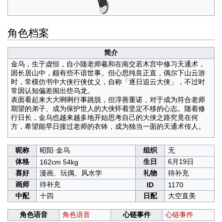
角色档案
简介
金乌，生于虚恒，自小随老师羲和在南交若木宫中修习天通术，
因长居山中，颇有些不谙世事。但心思纯良正直，偶尔下山云游
时，常模仿书中大侠行侠仗义，自称「逐日追云大侠」，不过时
常因认知偏差闹出些乌龙。
表面看起来大大咧咧行事跳脱，但淳善重诺，对于成为符合老师
期望的弟子、成为保护世人的大侠怀着坚定不移的心志。随着修
行日长，金乌也越来越多地开始思考自己的大侠之路究竟在何
方，希望能早日接过老师的衣钵，成为独当一面的天通术传人。
昵称
昭阳·金乌
组织
无
体格
生日
6月19日
162cm 54kg
喜好
漫画、玩偶、风水学
礼物
待补充
画师
待补充
ID
1170
中配
十四
日配
大空直美
角色语音
角色语音
心链事件
心链事件