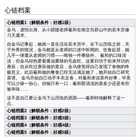
心链档案
心链档案1（解锁条件：好感1级）
金乌，虚恒出身。从小跟随老师羲和在南交岛群山中的若木宫修
习天通术。
自金乌记事起，她就一直生活在若木宫中。在下山历练之前，关
于外界的情况，金乌都是从老师的口述中听闻的。饮食起居，她
几乎一律遵从老师的习惯——唯独一件事除外。 羲和的口味清
淡，但金乌却热爱着重油重辣的毛血旺。这要归功于前来拜访的
庚辰：自从吃过庚辰做的菜后，金乌便觉得自己发现了食物的终
极意义。此后羲和做的餐食已经无法满足她了，她开始自己研究
菜谱。 金乌开始自己动手丰衣足食，对羲和来说算件好事，毕竟
可以少操一份心。但锅只有一口，羲和那清淡的菜多少还是有些
被串味……
这不是自己要让金乌下山历练的原因——羲和特地解释了这一
点。
心链档案2（解锁条件：好感2级）
心链档案3（解锁条件：好感3级）
心链档案4（解锁条件：好感4级）
心链档案5（解锁条件：好感5级）