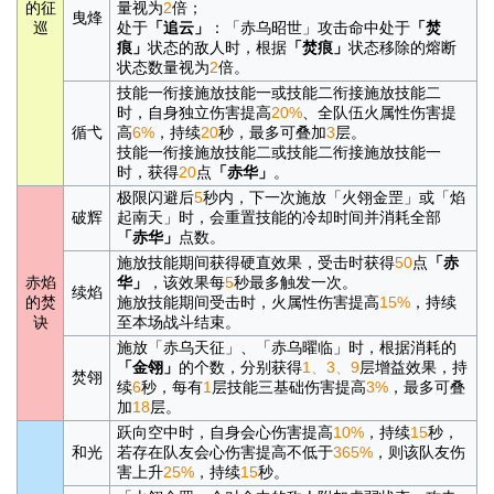
的征
量视为
2
倍；
曳烽
巡
处于
「追云」
：「赤乌昭世」攻击命中处于
「焚
痕」
状态的敌人时，根据
「焚痕」
状态移除的熔断
状态数量视为
2
倍。
技能一衔接施放技能一或技能二衔接施放技能二
时，自身独立伤害提高
20%
、全队伍火属性伤害提
循弋
高
6%
，持续
20
秒，最多可叠加
3
层。
技能一衔接施放技能二或技能二衔接施放技能一
时，获得
20
点
「赤华」
。
极限闪避后
5
秒内，下一次施放「火翎金罡」或「焰
破辉
起南天」时，会重置技能的冷却时间并消耗全部
「赤华」
点数。
施放技能期间获得硬直效果，受击时获得
50
点
「赤
赤焰
华」
，该效果每
5
秒最多触发一次。
续焰
的焚
施放技能期间受击时，火属性伤害提高
15%
，持续
诀
至本场战斗结束。
施放「赤乌天征」、「赤乌曜临」时，根据消耗的
「金翎」
的个数，分别获得
1、3、9
层增益效果，持
焚翎
续
6
秒，每有
1
层技能三基础伤害提高
3%
，最多可叠
加
18
层。
跃向空中时，自身会心伤害提高
10%
，持续
15
秒，
和光
若存在队友会心伤害提高不低于
365%
，则该队友伤
害上升
25%
，持续
15
秒。