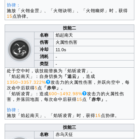
协律：
施放「火翎金罡」、「火翎诀明」、「火翎幽烬」时，获得
15
点协律。
技能二
名称
焰起南天
伤害
火属性伤害
冷却
11.0s
消耗
-
类型
-
处于空中时，该技能替换为「焰斩凌霄」。
「焰起南天」：自身切换为
「追云」
，造成
1350~3357.322%
攻击力的火属性伤害，并跃向空中，每
次命中后获得
5
点
「赤华」
。
「焰斩凌霄」：造成
600~1492.98%
攻击力的火属性伤
害，并落回地面，每次命中后获得
15
点
「赤华」
。
协律：
施放「焰起南天」、「焰斩凌霄」时，获得
15
点协律。
技能三
名称
赤乌天征