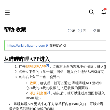
帮助:收藏
刷
历
编
跳
跳
https://wiki.biligame.com
简称BWIKI
到
到
导
搜
航
索
从哔哩哔哩APP进入
[1]
打开
哔哩哔哩APP
，点击右上角的游戏中心图标，进入[]
点击左下角的（学士帽）图标，进入公主连结BWIKI首页
点击右上角三个点，会弹出
收藏
，确认后，就可以通过 哔哩哔哩APP游戏中
心->我的->我的收藏 进入已收藏的页面啦~
[2]
添加到桌面
，确认后，就可以通过桌面图标进入
BWIKI啦~
哔哩哔哩APP游戏中心下方菜单栏内有WIKI入口，可以查看
最近浏览和玩过的游戏的WIKI。