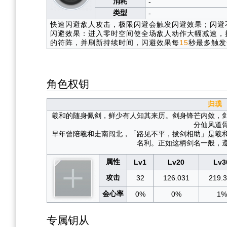
消耗
-
类型
-
快速闪避敌人攻击，极限闪避会触发闪避效果；闪避
闪避效果：进入零时空间使全场敌人动作大幅减速，
的符阵，并刷新持续时间，闪避效果每
15
秒最多触发
角色权钥
归璞
羲和的随身佩剑，鲜少有人知其来历。剑身锋芒内敛，
分仙风道
早年曾陪羲和走南闯北，「路见不平，拔剑相助」是羲
名利。正如这柄剑名一般，
属性
Lv1
Lv20
Lv3
攻击
32
126.031
219.
会心率
0%
0%
1%
专属钥从