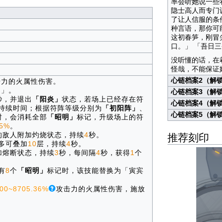
率会听她说一些
隐士高人而专门
了让人信服的条
种言语，那你可
这初春笋，刚冒
口。」 「吾日
没听懂的话，在
怪哉，不能保证
心链档案2（解
击力的火属性伤害。
明」。
心链档案3（解
秒，并退出
「阳炎」
状态，若场上已经存在符
心链档案4（解
持续时间；根据符阵等级分别为
「初阳阵」
、
心链档案5（解
时，会消耗全部
「昭明」
标记，升级场上的符
5%
。
推荐刻印
的敌人附加灼烧状态，持续
4
秒。
多可叠加
10
层，持续
4
秒。
加熔断状态，持续
3
秒，每间隔
4
秒，获得
1
个
有
8
个
「昭明」
标记时，该技能替换为「寅宾
00~8705.36%
攻击力的火属性伤害，施放