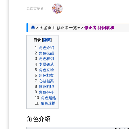
跳
跳
到
到
页面贡献者 :
导
搜
航
索
>
图鉴页面:修正者一览
>
修正者:怀阳羲和
目录
1
角色介绍
2
角色技能
3
角色权钥
4
专属钥从
5
角色立绘
6
角色档案
7
心链档案
8
推荐刻印
9
角色神格
10
角色超越
11
角色连携
角色介绍