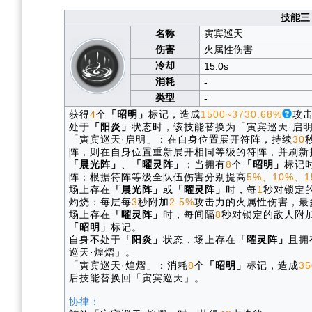
技能三
名称
寅宾巡天
伤害
火属性伤害
冷却
15.0s
消耗
-
类型
-
获得
4
个
「昭明」
标记，造成
1500~3730.68%
攻
处于
「阳炎」
状态时，该技能替换为「寅宾巡天·启
「寅宾巡天·启明」：在自身位置展开符阵，持续
30
阵，则在自身位置重新展开相同等级的符阵，并刷新
「晨光阵」
、
「曜灵阵」
；当拥有
8
个
「昭明」
标记
阵；根据符阵等级全队伍伤害分别提高
5%、10%、1
场上存在
「晨光阵」
或
「曜灵阵」
时，每
1
秒对锁定
灼烧：每层每
3
秒附加
2.5%
攻击力的火属性伤害，最
场上存在
「曜灵阵」
时，每间隔
8
秒对锁定的敌人附
「昭明」
标记。
自身不处于
「阳炎」
状态，场上存在
「曜灵阵」
且拥
巡天·煌熠」。
「寅宾巡天·煌熠」：消耗
8
个
「昭明」
标记，造成
35
后技能替换回「寅宾巡天」。
协律：