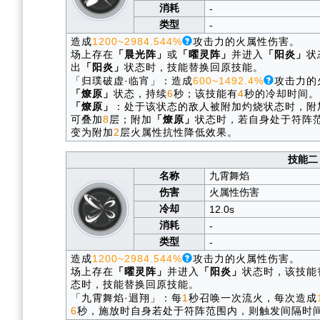
消耗
-
类型
-
造成
1200~2984.544%
攻击力的火属性伤害。
场上存在
「晨光阵」
或
「曜灵阵」
并进入
「阳炎」
状
出
「阳炎」
状态时，技能替换回原技能。
「归璞破虚·临宵」：造成
600~1492.4%
攻击力的
「燎原」
状态，持续
6
秒；该技能有
4
秒的冷却时间。
「燎原」
：处于该状态的敌人被附加灼烧状态时，附
可叠加
8
层；附加
「燎原」
状态时，若自身处于符阵
变为附加
2
层火属性抗性降低效果。
技能二
名称
九霄舞焰
伤害
火属性伤害
冷却
12.0s
消耗
-
类型
-
造成
1200~2984.544%
攻击力的火属性伤害。
场上存在
「曜灵阵」
并进入
「阳炎」
状态时，该技能
态时，技能替换回原技能。
「九霄舞焰·迴翔」：每
1
秒召唤一次流火，每次造成
6
秒，施放时自身若处于符阵范围内，则触发间隔时