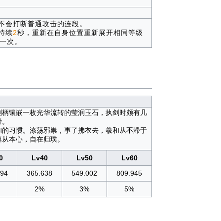
不会打断普通攻击的连段。
持续
2
秒，重新在自身位置重新展开相同等级
一次。
剑柄镶嵌一枚光华流转的莹润玉石，执剑时颇有几
骨。
和的习惯。涤荡邪祟，事了拂衣去，羲和从不滞于
遵从本心，自在归璞。
0
Lv40
Lv50
Lv60
394
365.638
549.002
809.945
2%
3%
5%