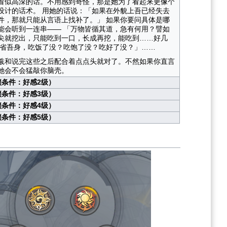
看似高深的话。不用感到奇怪，那是她为了看起来更像个
设计的话术。 用她的话说：「如果在外貌上吾已经失去
件，那就只能从言语上找补了。」 如果你要问具体是哪
能会听到一连串—— 「万物皆循其道，急有何用？譬如
尖就挖出，只能吃到一口，长成再挖，能吃到……好几
三省吾身，吃饭了没？吃饱了没？吃好了没？」……
羲和说完这些之后配合着点点头就对了。不然如果你直言
她会不会猛敲你脑壳。
锁条件：好感2级）
锁条件：好感3级）
锁条件：好感4级）
锁条件：好感5级）