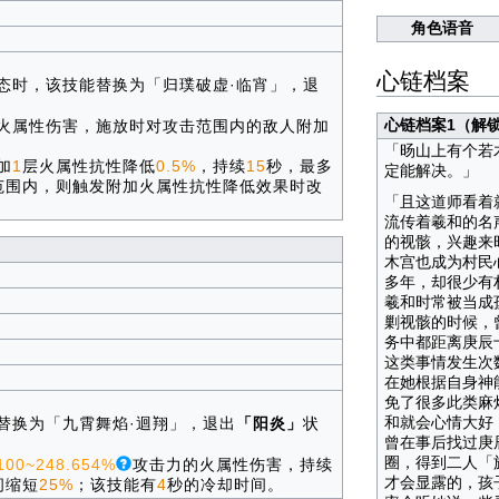
角色语音
心链档案
态时，该技能替换为「归璞破虚·临宵」，退
心链档案1（解
火属性伤害，施放时对攻击范围内的敌人附加
「旸山上有个若
加
1
层火属性抗性降低
0.5%
，持续
15
秒，最多
定能解决。」
范围内，则触发附加火属性抗性降低效果时改
「且这道师看着
流传着羲和的名
的视骸，兴趣来
木宫也成为村民
多年，却很少有
羲和时常被当成
剿视骸的时候，
务中都距离庚辰
这类事情发生次
在她根据自身神
免了很多此类麻
和就会心情大好
替换为「九霄舞焰·迴翔」，退出
「阳炎」
状
曾在事后找过庚
圈，得到二人「
100~248.654%
攻击力的火属性伤害，持续
才会显露的，孩
间缩短
25%
；该技能有
4
秒的冷却时间。