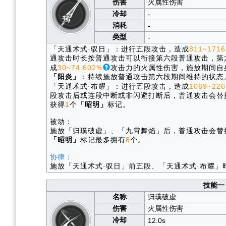
伤害
火属性伤害
冷却
-
消耗
-
类型
-
「天通术式·驭日」：进行五段攻击，造成
811~1716
通攻击时长按普通攻击可以衔接第六段普通攻击，第
成
30~74.602%
攻击力的火属性伤害，施放期间自
「阳炎」
：持续施放普通攻击第六段期间维持的状态
「天通术式·布耀」：进行五段攻击，造成
1069~226
段攻击后或连段中断或非闪避打断后，普通攻击会替
获得
1
个
「昭明」
标记。
被动：
施放「归璞破虚」、「九霄舞焰」后，普通攻击会替
「昭明」
标记最多拥有
8
个。
协律：
施放「天通术式·驭日」前五段、「天通术式·布耀」
技能一
名称
归璞破虚
伤害
火属性伤害
冷却
12.0s