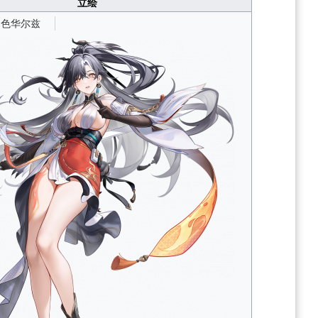
立绘
暮色华尔兹