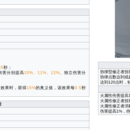
25
秒；
协律型修正者技
伤害分别提高
10%、11%、12%
、独立伤害分
协律点数达到或超
达到120点时，
避效果时，获得
15%
的奥义值，该效果每
0.5
秒
火属性伤害提高1
火属性修正者技
能
火属性修正者消
伤害提高1%，