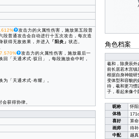
.612%
攻击力的火属性伤害，施放第五段普
六段普通攻击会自动进行十五次攻击，每次造
身获得无敌效果，并进入
「阳炎」
状态。
角色档案
。
7.570%
攻击力的火属性伤害，施放最后一
换回「天通术式·驭日」，每段施放命中时，
羲和，除庚辰外
前长居若木宫镇
根据自身神能研
换为「天通术式·布耀」。
变体型和容貌的
待，羲和更习惯
子，看起来像个
时会获得协律。
昵称
怀阳
体格
171
喜好
算命
画师
待补
中配
越真