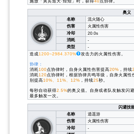
施放「寅宾巡天·煌熠」时，获得
40
点协律。
奥义
名称
流火随心
伤害
火属性伤害
冷却
20.0s
消耗
-
类型
-
造成
1200~2984.370%
攻击力的火属性伤害。
协律：
消耗
100
点协律时，自身火属性伤害提高
20%
，持续
消耗
120
点协律时，根据协律共鸣等级，自身火属性
别提高
10%、11%、12%
，持续
25
秒。
每秒自动获得
2.5%
的奥义值。自身或者队友触发闪
最多触发一次。
闪避技
名称
逍遥游
伤害
火属性伤害
冷却
-