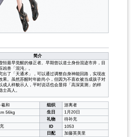
简介
虚恒最早觉醒的修正者。早期曾以道士身份混迹市井，目
压凶兽「混沌」。
究出了「天通术」，可以通过调整自身神能回路，实现改
效果。虽然苏醒时年龄尚小，但因为不喜欢被当成孩子对
以成人样貌示人，平时说话也会显得「高深莫测」的样
隐士高人。
·羲和
组织
游离者
生日
1月20日
cm 56kg
礼物
待补充
充
ID
1053
日配
加藤英美里