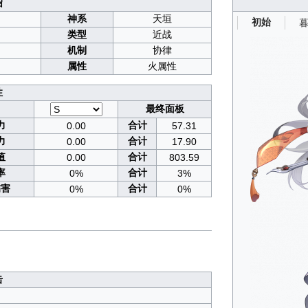
绍
神系
天垣
初始
类型
近战
机制
协律
属性
火属性
性
最终面板
力
合计
0.00
57.31
力
合计
0.00
17.90
值
合计
0.00
803.59
率
合计
0%
3%
伤害
合计
0%
0%
击