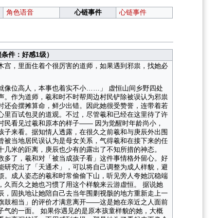
角色语音
心链事件
心链事件
锁条件：好感1级）
木宫，里面住着个很厉害的道师，如果遇到邪祟，找她必
就像位高人，本事也着实不小……」 虚恒山间乡野四处
声。作为道师，羲和时不时帮周边村民铲除被误认为邪祟
时还会摆摊算命，鲜少出错。因此她很受赞誉，连带着若
心里百试包灵的道观。不过，尽管羲和已经在这里待了许
村民看见过羲和原本的样子—— 因为觉醒时年龄尚小，
孩子来看。据知情人透露，在很久之前羲和与庚辰外出围
曾被当地居民误认为是母女关系，气得羲和在接下来的任
十几米的距离，庚辰也少有的露出了不知所措的神态。
数多了，羲和对「被当成孩子看」这件事情格外留心。好
能研究出了「天通术」，可以将自己调整为成人样貌，避
烦。成人姿态的羲和时常偷偷下山，听见旁人夸她沉稳端
，久而久之她也习惯了用这个样貌来云游虚恒。 据说她
辰，固执地让她陪自己去当年围剿视骸的地方重新走上一
旗鼓相当」的评价才满意离开——这是她在亲近之人面前
子气的一面。 如果你遇见的是原本孩童样貌的她，大概