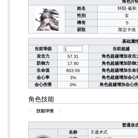
角色介
姓名
怀阳·羲和
性别
女
稀有
S
获取
限定卡池
基础属
当前等级
当前超越
攻击力
角色超越增加攻击
57.31
防御力
角色超越增加防御
17.90
生命值
角色超越增加生命
803.59
会心率
角色超越增加会心
3%
会心伤害
角色超越增加会心
0%
角色技能
技能详情
普通攻
名称
天通术式