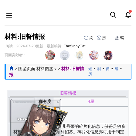
材料:旧誓情报
刷
历
编
阅读
2024-07-28
更新
最新编辑:
TheStonyCat
跳
跳
页面贡献者 :
到
到
导
搜
>
图鉴页面:材料图鉴
>
材料:旧誓情
•
•
•
•
短
刷
阅
编
航
索
历
报
旧誓情报
稀有度
4星
获取方
式
关于旧誓·薇儿丹蒂的碎片化信息，获得足够多
材料描述
之后即可顺利招募。碎片化信息亦可用于制定