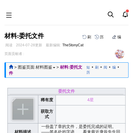
材料:委托文件
刷
历
编
阅读
2024-07-28
更新
最新编辑:
TheStonyCat
跳
跳
页面贡献者 :
到
到
导
搜
>
图鉴页面:材料图鉴
>
材料:委托文
•
•
•
•
短
刷
阅
编
航
索
历
件
委托文件
稀有度
4星
获取方
式
一份盖了章的文件，是委托完成的证明。
材料描述
——签名处的字迹……看来最近庚辰先生回