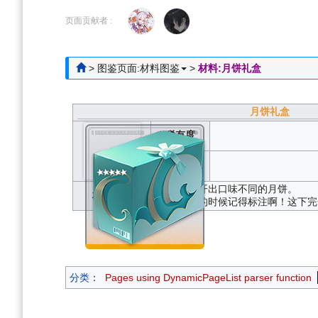
跳
跳
到
到
页面贡献者 :
导
搜
航
索
>
图鉴页面:材料图鉴
>
材料:月饼礼盒
月饼礼盒
稀有度
获取方式
可以随机开出口味不同的月饼。
材料描述
——包装的时候记得标注啊！这下完
分类
：
Pages using DynamicPageList parser function