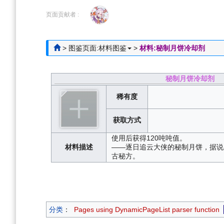
跳
跳
到
到
页面贡献者 :
导
搜
航
索
>
图鉴页面:材料图鉴
>
材料:秘制月饼冷却剂
秘制月饼冷却剂
稀有度
获取方式
使用后获得120吨吨值。
材料描述
——逐日追云大侠的秘制月饼，据说
古秘方。
分类
：
Pages using DynamicPageList parser function