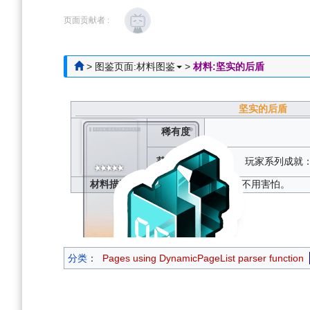
跳
跳
到
到
页面贡献者 :
导
搜
航
索
>
图鉴页面:材料图鉴
>
材料:坚实的后盾
坚实的后盾
稀有度
获取方式
玩家系列成就：完
材料描述
有管理员在，什么都不用害怕。
分类
：
Pages using DynamicPageList parser function