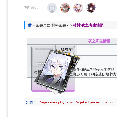
跳
跳
到
到
页面贡献者 :
导
搜
航
索
>
图鉴页面:材料图鉴
>
材料:夜之寄生情报
夜之寄生情报
稀有度
获取方式
关于夜之寄生·霍德尔的碎片化信息
材料描述
碎片化信息亦可用于制定进阶培养方
分类
：
Pages using DynamicPageList parser function