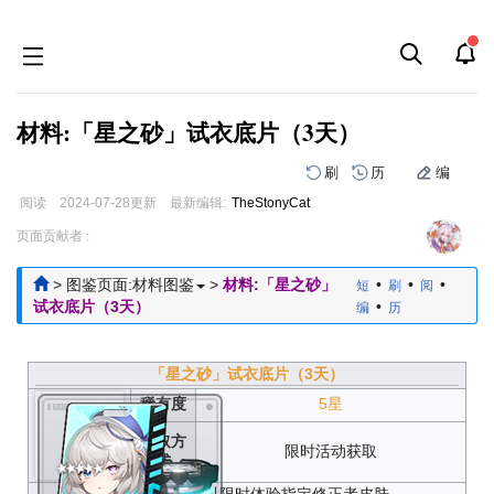
材料:「星之砂」试衣底片（3天）
刷
历
编
阅读
2024-07-28
更新
最新编辑:
TheStonyCat
跳
跳
页面贡献者 :
到
到
导
搜
>
图鉴页面:材料图鉴
>
材料:「星之砂」
•
•
•
短
刷
阅
航
索
试衣底片（3天）
•
编
历
「星之砂」试衣底片（3天）
稀有度
5星
获取方
限时活动获取
式