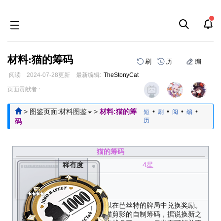
材料:猫的筹码
刷
历
编
阅读
2024-07-28
更新
最新编辑:
TheStonyCat
跳
跳
页面贡献者 :
到
到
导
搜
>
图鉴页面:材料图鉴
>
材料:猫的筹
•
•
•
•
短
刷
阅
编
航
索
历
码
猫的筹码
稀有度
4星
获取方
式
牌局筹码，可以在芭丝特的牌局中兑换奖励。
——印上了猫猫剪影的自制筹码，据说换新之
材料描述