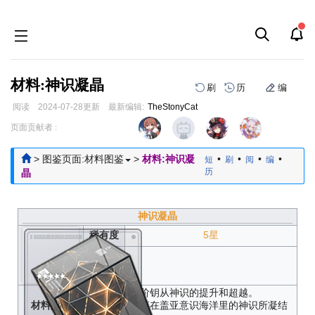
材料:神识凝晶
刷
历
编
阅读
2024-07-28
更新
最新编辑:
TheStonyCat
跳
跳
页面贡献者 :
到
到
导
搜
>
图鉴页面:材料图鉴
>
材料:神识凝
•
•
•
•
短
刷
阅
编
航
索
历
晶
神识凝晶
稀有度
5星
获取方
式
用于帮助高阶钥从神识的提升和超越。
材料描述
——钥从散落在盖亚意识海洋里的神识所凝结