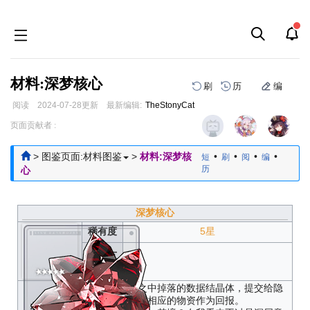
材料:深梦核心
刷
历
编
阅读
2024-07-28
更新
最新编辑:
TheStonyCat
跳
跳
页面贡献者 :
到
到
导
搜
>
图鉴页面:材料图鉴
>
材料:深梦核
•
•
•
•
短
刷
阅
编
航
索
历
心
深梦核心
稀有度
5星
获取方
式
从扭曲梦境之中掉落的数据结晶体，提交给隐
科组就能获得相应的物资作为回报。
材料描述