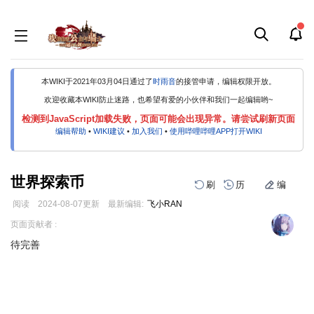
本WIKI于2021年03月04日通过了
时雨音
的接管申请，编辑权限开放。
欢迎收藏本WIKI防止迷路，也希望有爱的小伙伴和我们一起编辑哟~
检测到JavaScript加载失败，页面可能会出现异常。请尝试刷新页面
编辑帮助
•
WIKI建议
•
加入我们
•
使用哔哩哔哩APP打开WIKI
世界探索币
刷
历
编
阅读
2024-08-07
更新
最新编辑:
飞小RAN
跳
跳
页面贡献者 :
到
到
待完善
导
搜
航
索