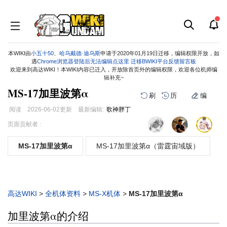
本WIKI由
小五十50
、
哈乌戴德·迪乌斯
申请于2020年01月19日迁移，编辑权限开放，如
遇
Chrome浏览器登陆后无法编辑点这里
迁移BWIKI平台反馈留言板
欢迎来到高达WIKI！本WIKI内容已迁入，开放除首页外的编辑权限，欢迎各位机师编
辑补充~
MS-17加里波第α
刷
历
编
阅读
2026-06-02
更新
最新编辑:
歌神胖丁
跳
跳
页面贡献者 :
到
到
导
搜
MS-17加里波第α
MS-17加里波第α（雷霆宙域版）
航
索
高达WIKI
>
全机体资料
>
MS-X机体
>
MS-17加里波第α
加里波第α的介绍