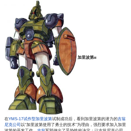
加里波第α
在
YMS-17试作型加里波第
试制成功后，看到加里波第的潜力的
吉翁
尼克公司
以“加里波第使用了勇士的技术”为理由，强烈要求加入加里
波第的开发工作。
吉翁
军部做出了妥协性的决定：让吉翁尼克公司