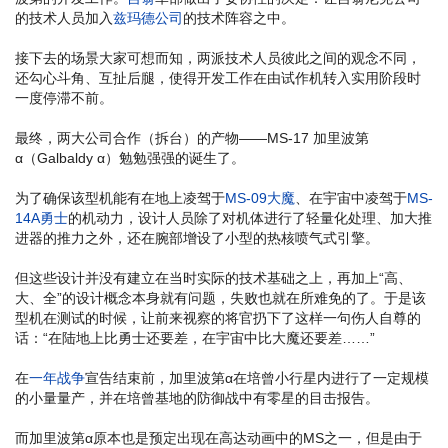
的技术人员加入
兹玛德公司
的技术阵容之中。
接下去的场景大家可想而知，两派技术人员彼此之间的观念不同，
还勾心斗角、互扯后腿，使得开发工作在由试作机转入实用阶段时
一度停滞不前。
最终，两大公司合作（拆台）的产物——MS-17 加里波第
α（Galbaldy α）勉勉强强的诞生了。
为了确保该型机能有在地上凌驾于
MS-09大魔
、在宇宙中凌驾于
MS-
14A勇士
的机动力，设计人员除了对机体进行了轻量化处理、加大推
进器的推力之外，还在腕部增设了小型的热核喷气式引擎。
但这些设计并没有建立在当时实际的技术基础之上，再加上“高、
大、全”的设计概念本身就有问题，失败也就在所难免的了。于是该
型机在测试的时候，让前来视察的将官扔下了这样一句伤人自尊的
话：“在陆地上比勇士还要差，在宇宙中比大魔还要差……”
在
一年战争
宣告结束前，加里波第α在培曾小行星内进行了一定规模
的小量量产，并在培曾基地的防御战中有零星的目击报告。
而加里波第α原本也是预定出现在高达动画中的MS之一，但是由于