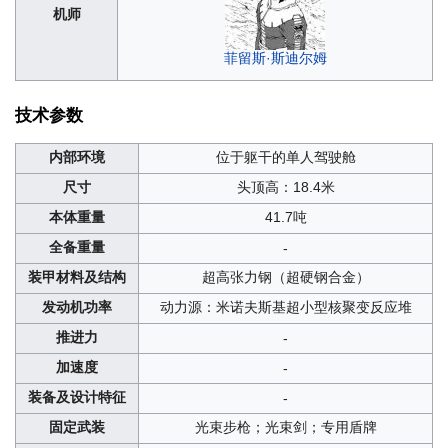
机师
菲留斯·斯迪尔姆
技术参数
内部环境
位于躯干的单人驾驶舱
尺寸
头顶高：18.4米
本体重量
41.7吨
全备重量
-
装甲材料及结构
超高张力钢（超硬钢合金）
发动机功率
动力源：米诺夫斯基超小型核聚变反应堆
推进力
-
加速度
-
装备及设计特征
-
固定武装
光束步枪；光束剑；专用盾牌