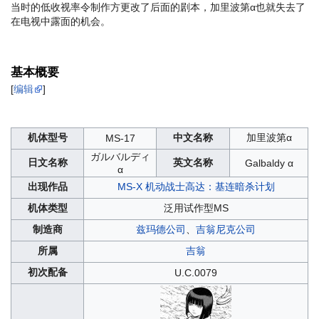
当时的低收视率令制作方更改了后面的剧本，加里波第α也就失去了
在电视中露面的机会。
基本概要
[
编辑
]
机体型号
中文名称
加里波第α
MS-17
ガルバルディ
日文名称
英文名称
Galbaldy α
α
出现作品
MS-X
机动战士高达：基连暗杀计划
机体类型
泛用试作型MS
制造商
兹玛德公司
、
吉翁尼克公司
所属
吉翁
初次配备
U.C.0079