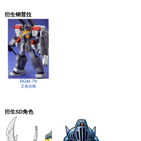
衍生钢普拉
RGM-79
王者吉姆
衍生SD角色