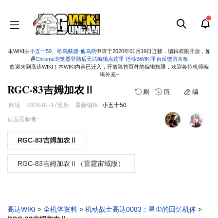
本WIKI由
小五十50
、
哈乌戴德·迪乌斯
申请于2020年01月19日迁移，编辑权限开放，如
遇
Chrome浏览器登陆后无法编辑点这里
迁移BWIKI平台反馈留言板
欢迎来到高达WIKI！本WIKI内容已迁入，开放除首页外的编辑权限，欢迎各位机师编
辑补充~
RGC-83吉姆加农Ⅱ
刷
历
编
阅读
2026-01-17
更新
最新编辑:
小五十50
跳
跳
页面贡献者 :
到
到
导
搜
RGC-83吉姆加农Ⅱ
航
索
RGC-83吉姆加农Ⅱ（雷霆宙域版）
高达WIKI
>
全机体资料
>
机动战士高达0083：星尘的回忆机体
>