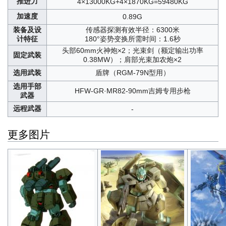
推进力
4×13000KG+4×1870KG=59480KG
加速度
0.89G
装备及设
传感器探测有效半径：6300米
计特征
180°姿势变换所需时间：1.6秒
头部60mm火神炮×2；光束剑（额定输出功率
固定武装
0.38MW）；肩部光束加农炮×2
选用武装
盾牌（RGM-79N型用）
选用手部
HFW-GR·MR82-90mm吉姆专用步枪
武器
远程武器
-
更多图片