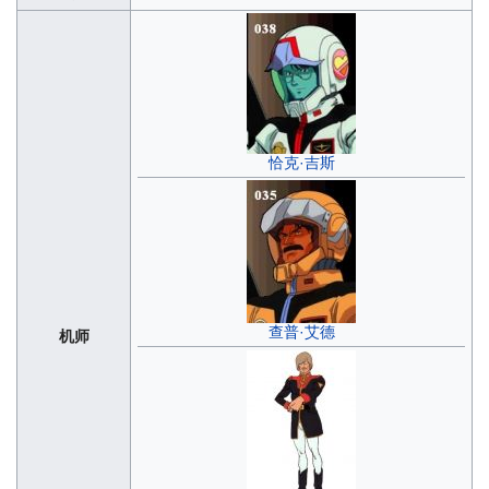
恰克·吉斯
查普·艾德
机师