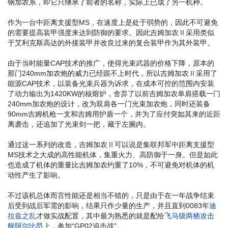
钢加农系，即它只继承了前者的名称，实际上已成了另一机种。
作为一台中距离支援型MS，在速度上是处于弱势的，因此不可避免
的需要提高装甲强度来达到防御的要求。因此吉姆加农Ⅱ采用类似
于艾利克斯高达的外接装甲并改良过来的复合装甲作为其外装甲。
由于当时能量CAP技术的推广，使得光束武器的价格下降，原本的
那门240mm加农炮的威力已经跟不上时代，所以吉姆加农Ⅱ采用了
能源CAP技术，以装备光束兵器为诉求，在成本可控的范围内安装
了动力输出为1420KW的核熔炉，舍弃了以前吉姆加农单肩搭载一门
240mm加农炮的设计，改为双肩各一门光束加农炮，同时还装备
90mm吉姆机枪一支和吉姆用护盾一个，并为了应付突如其来的近距
离袭击，还追加了光束剑一把，藏于左腕内。
通过这一系列的改造，吉姆加农Ⅱ可以说是集联邦军中距离支援型
MS技术之大成的高性能机体，集重火力、高防御于一身。但是如此
也造成了机体的重量比吉姆加农约重了10%，不可避免对机体的机
动性产生了影响。
不过该机总体而言性能还是相当不错的，只是由于在一年战争结束
后受到战后军需的影响，结果只作少量的生产，并且直到0083年
迪
拉兹之乱
才做实战配置，其中最为熟悉的就是配给
飞马级两栖攻击
舰
阿尔比昂
上，参加“GP02追击战”。