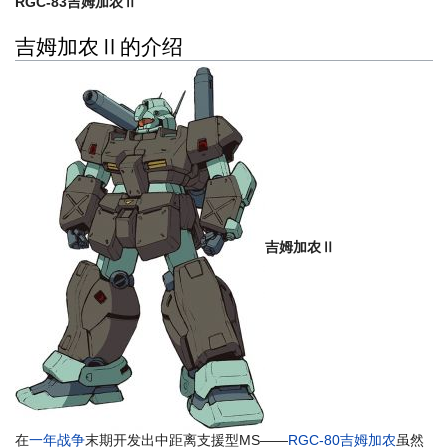
RGC-83吉姆加农Ⅱ
吉姆加农Ⅱ的介绍
吉姆加农Ⅱ
在
一年战争
末期开发出中距离支援型MS——
RGC-80吉姆加农
虽然