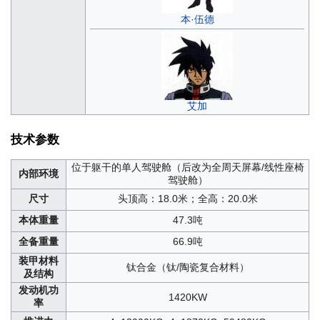
本·伍德
艾加
技术参数
位于躯干的单人驾驶舱（后改为全周天屏幕/线性座椅
内部环境
驾驶舱）
尺寸
头顶高：18.0米；全高：20.0米
本体重量
47.3吨
全备重量
66.9吨
装甲材料
钛合金（钛/陶瓷复合材料）
及结构
发动机功
1420KW
率