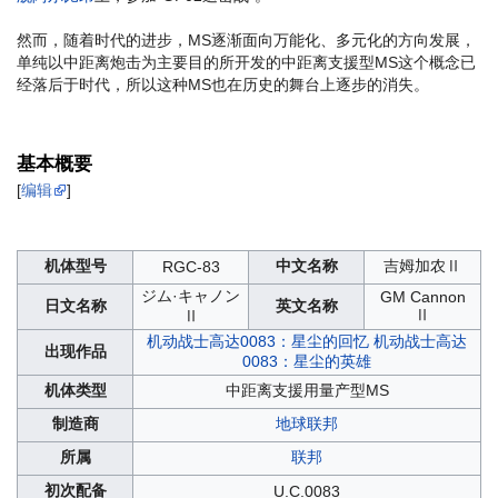
然而，随着时代的进步，MS逐渐面向万能化、多元化的方向发展，
单纯以中距离炮击为主要目的所开发的中距离支援型MS这个概念已
经落后于时代，所以这种MS也在历史的舞台上逐步的消失。
基本概要
[
编辑
]
机体型号
中文名称
吉姆加农Ⅱ
RGC-83
ジム·キャノン
GM Cannon
日文名称
英文名称
Ⅱ
Ⅱ
机动战士高达0083：星尘的回忆
机动战士高达
出现作品
0083：星尘的英雄
机体类型
中距离支援用量产型MS
制造商
地球联邦
所属
联邦
初次配备
U.C.0083