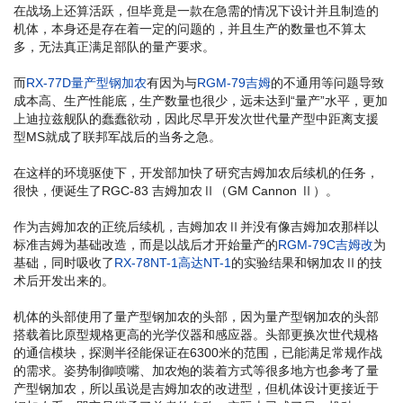
在战场上还算活跃，但毕竟是一款在急需的情况下设计并且制造的
机体，本身还是存在着一定的问题的，并且生产的数量也不算太
多，无法真正满足部队的量产要求。
而
RX-77D量产型钢加农
有因为与
RGM-79吉姆
的不通用等问题导致
成本高、生产性能底，生产数量也很少，远未达到“量产”水平，更加
上迪拉兹舰队的蠢蠢欲动，因此尽早开发次世代量产型中距离支援
型MS就成了联邦军战后的当务之急。
在这样的环境驱使下，开发部加快了研究吉姆加农后续机的任务，
很快，便诞生了RGC-83 吉姆加农Ⅱ（GM Cannon Ⅱ）。
作为吉姆加农的正统后续机，吉姆加农Ⅱ并没有像吉姆加农那样以
标准吉姆为基础改造，而是以战后才开始量产的
RGM-79C吉姆改
为
基础，同时吸收了
RX-78NT-1高达NT-1
的实验结果和钢加农Ⅱ的技
术后开发出来的。
机体的头部使用了量产型钢加农的头部，因为量产型钢加农的头部
搭载着比原型规格更高的光学仪器和感应器。头部更换次世代规格
的通信模块，探测半径能保证在6300米的范围，已能满足常规作战
的需求。姿势制御喷嘴、加农炮的装着方式等很多地方也参考了量
产型钢加农，所以虽说是吉姆加农的改进型，但机体设计更接近于