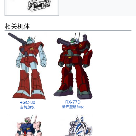
相关机体
RX-77D
RGC-80
量产型钢加农
吉姆加农