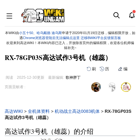
本WIKI由
小五十50
、
哈乌戴德·迪乌斯
申请于2020年01月19日迁移，编辑权限开放，如
遇
Chrome浏览器登陆后无法编辑点这里
迁移BWIKI平台反馈留言板
欢迎来到高达WIKI！本WIKI内容已迁入，开放除首页外的编辑权限，欢迎各位机师编
辑补充~
RX-78GP03S高达试作3号机（雄蕊）
刷
历
编
阅读
2025-12-30
更新
最新编辑:
歌神胖丁
跳
跳
页面贡献者 :
到
到
导
搜
航
索
高达WIKI
>
全机体资料
>
机动战士高达0083机体
>
RX-78GP03S
高达试作3号机（雄蕊）
高达试作3号机（雄蕊）的介绍