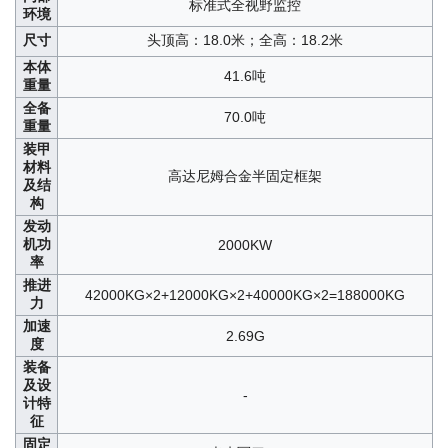
标准式全视野监控
环境
尺寸
头顶高：18.0米；全高：18.2米
本体
41.6吨
重量
全备
70.0吨
重量
装甲
材料
高达尼姆合金半固定框架
及结
构
发动
机功
2000KW
率
推进
42000KG×2+12000KG×2+40000KG×2=188000KG
力
加速
2.69G
度
装备
及设
-
计特
征
固定