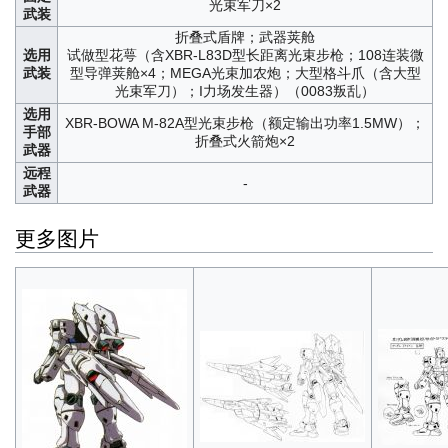
光束军刀×2
武装
折叠式盾牌；武器荚舱
选用
试做型花萼（含XBR-L83D型长距离光束步枪；108连装微
武装
型导弹荚舱×4；MEGA光束加农炮；大型格斗爪（含大型
光束军刀）；I力场发生器）（0083叛乱）
选用
XBR-BOWA M-82A型光束步枪（额定输出功率1.5MW）；
手部
折叠式火箭炮×2
武器
远程
-
武器
更多图片