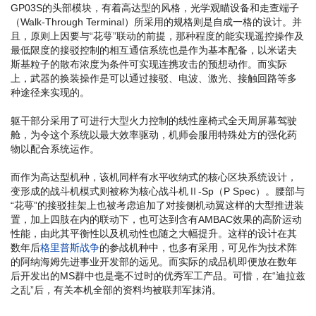
GP03S的头部模块，有着高达型的风格，光学观瞄设备和走查端子
（Walk-Through Terminal）所采用的规格则是自成一格的设计。并
且，原则上因要与“花萼”联动的前提，那种程度的能实现遥控操作及
最低限度的接驳控制的相互通信系统也是作为基本配备，以米诺夫
斯基粒子的散布浓度为条件可实现连携攻击的预想动作。而实际
上，武器的换装操作是可以通过接驳、电波、激光、接触回路等多
种途径来实现的。
躯干部分采用了可进行大型火力控制的线性座椅式全天周屏幕驾驶
舱，为令这个系统以最大效率驱动，机师会服用特殊处方的强化药
物以配合系统运作。
而作为高达型机种，该机同样有水平收纳式的核心区块系统设计，
变形成的战斗机模式则被称为核心战斗机Ⅱ-Sp（P Spec）。腰部与
“花萼”的接驳挂架上也被考虑追加了对接侧机动翼这样的大型推进装
置，加上四肢在内的联动下，也可达到含有AMBAC效果的高阶运动
性能，由此其平衡性以及机动性也随之大幅提升。这样的设计在其
数年后
格里普斯战争
的参战机种中，也多有采用，可见作为技术阵
的阿纳海姆先进事业开发部的远见。而实际的成品机即便放在数年
后开发出的MS群中也是毫不过时的优秀军工产品。可惜，在“迪拉兹
之乱”后，有关本机全部的资料均被联邦军抹消。