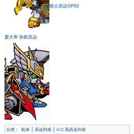
骑士高达GP03
轰大帝 孙权高达
骑士高达雄蕊
分类
：
机体
高达列表
U.C.系高达列表