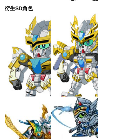
衍生SD角色
卡门
猛虎装·孙权高达
孙权高达