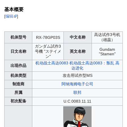
基本概要
[
编辑
]
高达试作3号机
机体型号
中文名称
RX-78GP03S
（雄蕊）
ガンダム試作3
Gundam
日文名称
号機 "ステイメ
英文名称
"Stamen"
ン"
机动战士高达0083
机动战士高达0083：叛乱
高
出现作品
达进化
机体类型
攻击用试作型MS
制造商
阿纳海姆电子公司
所属
联邦
初次配备
U.C.0083.11.11