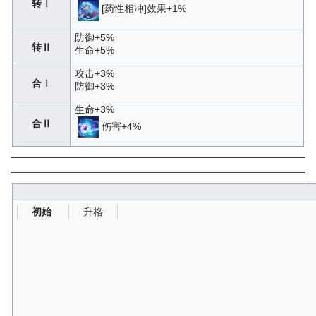
转Ⅰ
[药性相冲]效果+1%
防御+5%
转Ⅱ
生命+5%
攻击+3%
合Ⅰ
防御+3%
生命+3%
合Ⅱ
伤害+4%
升格
初始