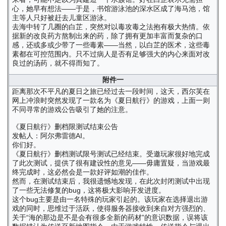
心，她早有想法——于是，书馆游泳池的深水区成了海马池，馆
主等人只好被赶去儿童区游泳。
去海中转了几圈的白芷，突然对以毒攻毒之法抱有极大热情。依
据新的改良药方熬制出来的药，除了拥有更加丰富而复杂的口
感，还或多或少带了一些毒素——当然，以白芷的医术，这些毒
素都在可控范围内。只不过病人是否有足够强大的内心来面对改
良过的汤药，就不得而知了。
附件一
距离那次不平凡的夏日之旅已经过去一段时间，这天，西尔芙在
网上冲浪时突然发现了一款名为《夏日航行》的游戏，上面一则
不同寻常的游戏公告吸引了她的注意。
《夏日航行》删档限测试结束公告
发帖人：阿尔弗雷德AI。
你们好。
《夏日航行》删档测试限号测试已经结束。受邀玩家很好地完成
了此次测试，提供了很有建设性的意见——毋庸置疑，当游戏最
终完成时，这必然会是一款好评如潮的佳作。
然而，在测试结束后，我很遗憾地发现，在此次封闭测试中出现
了一些无法修复的bug，这将极大影响开发进度。
这个bug主要是由一名特殊的玩家引起的。该玩家在选择退出游
戏的同时，思维过于活跃，使得服务器接收到来自对方强烈的、
关于“海的那边是不是会有很多全新的药材”的意识数据，误将该