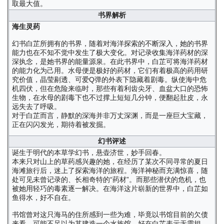
取最大值。
书界解析
海生灵药
幻书白芷所拥有的书界，随着对海洋探索的不断深入，她的书界
能力也在不知不觉中发生了极大变化。对记录收集海洋药材的深
深执念，是她书界的能量源泉。在此书界中，白芷可将海洋药材
的能力化为己用。水母便是极好的药材，它们有着极高的药用研
究价值，晶莹剔透、可爱Q弹的外表下隐藏着剧毒。纵使海中危
机四伏，但在危险来临时，那些有着利齿尖牙、血盆大口的恐怖
生物，在水母的剧毒下也不过撑上短短几分钟，便翻起肚皮，永
远失去了呼吸。
对于白芷而言，静默的深海并非万丈深渊，而是一座巨大宝藏，
正在闪闪发光，期待着被发掘。
幻书评述
诞生于明代的本草学幻书，悬壶济世，妙手回春。
本来只对山上的草药感兴趣的她，在经历了某次不同寻常的夏日
海滩旅行后，迷上了探索海洋的旅程。海洋神秘而充满惊喜，随
处可见未曾记录的、长相奇特的“药材”。而那些潜伏的危机，也
被她用轻巧的毒素逐一解决。在海洋这片崭新的世界中，白芷如
鱼得水，好不自在。
书馆曾对这只海马的住所感到一些为难，毕竟以书馆目前的欠债
来看，可能不足以为其建造一个水族馆。好在白芷表示无需担