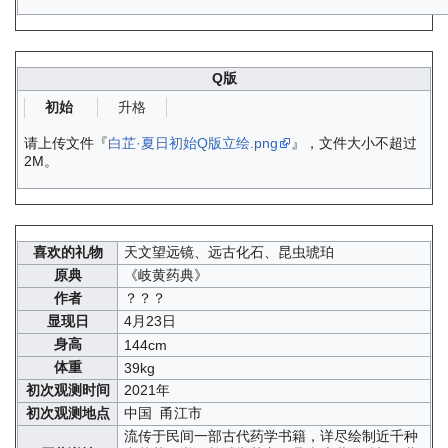
Q版
升格
初始
请上传文件『
白芷·夏日初始Q版立绘.png
』，文件大小不超过
2M。
喜欢的礼物
天文望远镜、远古化石、昆虫琥珀
原典
《岐黄药典》
作者
？？？
显现日
4月23日
身高
144cm
体重
39kg
初次观测时间
2021年
初次观测地点
中国 甬江市
流传于民间一部古代药学书籍，详尽绘制近千种