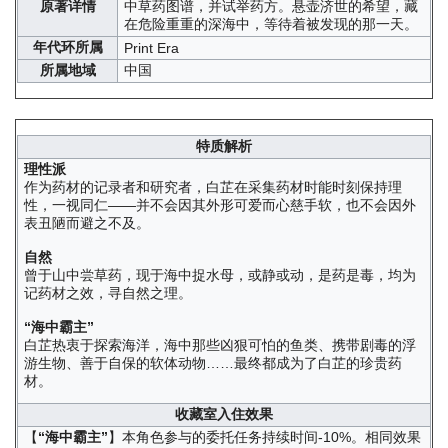
原著详情
中草药图谱，并试举药方。悬壶济世的希望，藏
在危险重重的深海中，等待着被发现的那一天。
年代环所属
Print Era
所属地域
中国
特质解析
理性派
作为药材的记录者和研究者，白芷在采集药材时能时刻保持理
性，一视同仁——并不会因其外形可爱而心慈手软，也不会因外
表丑陋而避之不及。
自然
曾于山中尝草药，现于海中捉水母，或静或动，是药是毒，均为
记药材之效，寻自然之理。
“海中霸主”
白芷热衷于探索海洋，海中那些凶狠可怕的鱼类、携带剧毒的浮
游生物、善于自保的软体动物……最终都成为了白芷的珍贵药
材。
收藏室入住效果
【
“海中霸主”
】本角色参与的委托任务持续时间-10%。相同效果