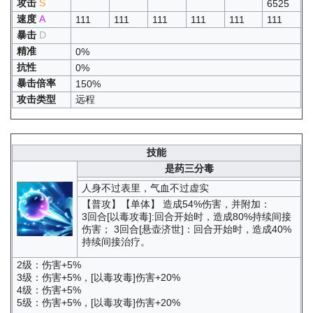
攻击
S
6525
速度
A
111
111
111
111
111
111
暴击
D
精准
0%
抗性
0%
暴击倍率
150%
攻击类型
远程
技能
是药三分毒
人身不过表里，气血不过虚实
【普攻】【单体】 造成54%伤害，并附加：
3回合[以毒攻毒]:回合开始时，造成80%持续间接
伤害； 3回合[悬壶济世]：回合开始时，造成40%
持续间接治疗。
2级：伤害+5%
3级：伤害+5%，[以毒攻毒]伤害+20%
4级：伤害+5%
5级：伤害+5%，[以毒攻毒]伤害+20%