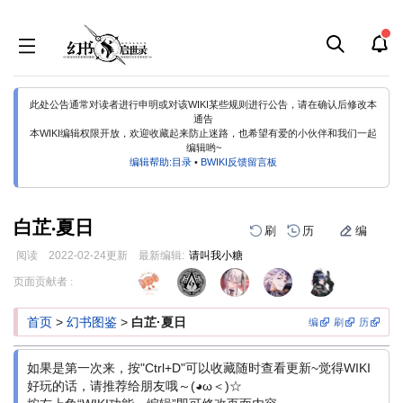
此处公告通常对读者进行申明或对该WIKI某些规则进行公告，请在确认后修改本
通告
本WIKI编辑权限开放，欢迎收藏起来防止迷路，也希望有爱的小伙伴和我们一起
编辑哟~
编辑帮助:目录
•
BWIKI反馈留言板
白芷·夏日
刷
历
编
阅读
2022-02-24
更新
最新编辑:
请叫我小糖
跳
跳
页面贡献者 :
到
到
导
搜
首页
>
幻书图鉴
>
白芷·夏日
编
刷
历
航
索
如果是第一次来，按"Ctrl+D"可以收藏随时查看更新~觉得WIKI
好玩的话，请推荐给朋友哦～(◕ω＜)☆