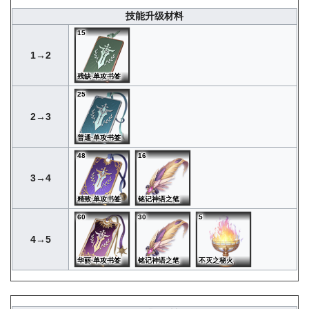
技能升级材料
15
1→2
残缺·单攻书签
25
2→3
普通·单攻书签
48
16
3→4
精致·单攻书签
铭记神语之笔
60
30
5
4→5
华丽·单攻书签
铭记神语之笔
不灭之秘火