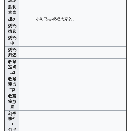
退场
胜利
宣言
援护
小海马会祝福大家的。
委托
出发
委托
中
委托
归还
收藏
室点
击1
收藏
室点
击2
收藏
室放
置
幻书
事件
1
幻书