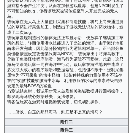
数据错认为传送至新地图指令。由于游戏特性，传送指令与退出
游戏指令会产生冲突，从而在加载游戏世界、创建NPC时发生了
不可预知的bug，使得该玩家被误传送至尚未开发完成的无人
岛。
该玩家在无人岛上大量使用采集和制造技能，将岛上尚未通过测
试的草药进行采集加工，制造出了游戏无法识别的药状物体，造
成了二次bug。
该玩家发现制造出的物体无法正常显示后，便放弃了继续加工草
药的想法，转而使用潜水技能进入了岛边的海洋。由于海洋地图
尚未开发完成，因此部分怪物的行为逻辑相对单一。正当部分鱼
类怪物按照设定攻击某只海马NPC时，该玩家出手将海马救下，
导致了鱼类怪物程序崩溃，海马行为逻辑不再受控。此后，这只
海马便跟随玩家一同在海洋中行动。该玩家在海洋地图中造成了
多次或大或小的程序崩溃和数据紊乱，包括但不限于：强制采集
属性为“不可采集”的海中怪物，以某种特殊的力量使用本不该存
在的“收服”技能收服海中水母，利用收服的水母的毒素跨级击败
设定为最终BOSS的鲨鱼……
当测试结束时，我试图对无人岛及相关海域数据进行回档操作，
却发现海马核心数据缺失，无法修复。
请各位玩家在游戏时遵循游戏设定，切忽胡乱操作。
……所以，白芷的那只海马，到底是不是真的海马？
附件二
附件三