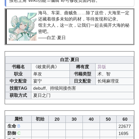
按右上角“WIKI功能→编辑”即可修改页面内容。
海马、车渠、曲贼鱼……除了这些，大海里一定
还藏着很多未知的药材，等待发现和记录。
馆主大人，这一次，让我们一起去揭开大海的秘
密吧。
——白芷·夏日
白芷·夏日
书籍名
《岐黄药典》
稀有度
异版
职业
单攻
书籍类型
术、智
中文配音
宴宁
日文配音
长绳麻理亚
技能TAG
debuff、持续间接伤害
获取方式
夏日之门
属性
初始
20
30
40
50
60
生命
B
22677
防御
C
1695