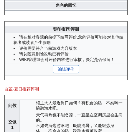
角色的回忆
契印推荐/评测
请在相对客观的前提下编写评价,您的评价可能会对其他编
辑者或读者产生影响
评价需要符合当前游戏内容版本
请勿随意删除改动已有评价
WIKI管理组会对评价内容进行审核，决定是否保留！
编辑评价
白芷·夏日推荐评测
馆主大人最近胃口如何？有积食的话，不妨喝一
问候
碗碧海水吧。
天气再热也不能贪凉，一直坐在空调房里会生病
的。
交谈
不如去海边游泳吧，既能消暑，又能锻炼身
1
体……不会水的话，踩踩水也可以哦。