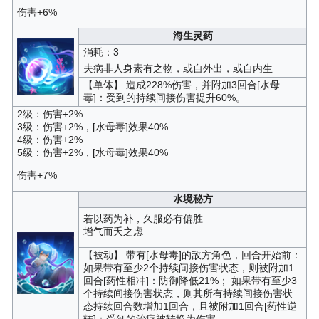
伤害+6%
海生灵药
消耗：3
夫病非人身素有之物，或自外出，或自内生
【单体】 造成228%伤害，并附加3回合[水母
毒]：受到的持续间接伤害提升60%。
2级：伤害+2%
3级：伤害+2%，[水母毒]效果40%
4级：伤害+2%
5级：伤害+2%，[水母毒]效果40%
伤害+7%
水境秘方
若以药为补，久服必有偏胜
增气而夭之虑
【被动】 带有[水母毒]的敌方角色，回合开始前：
如果带有至少2个持续间接伤害状态，则被附加1
回合[药性相冲]：防御降低21%； 如果带有至少3
个持续间接伤害状态，则其所有持续间接伤害状
态持续回合数增加1回合，且被附加1回合[药性逆
转]：受到的治疗被转换为伤害。