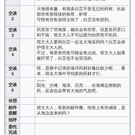
大海很有趣，有很多白芷不曾见过的药材。比如
交谈
那些奇形怪状的鱼呀，虾呀……
2
可惜有些鱼游得太快了，白芷没有抓到。
药里加了些海藻，确实会有些苦。但是良药苦口
交谈
利于病，馆主大人不可以因为怕苦而不吃药。
3
馆主大人要和白芷一起去大海采药吗？白芷会保
护馆主大人的。
交谈
不过，海里有些鱼可能会有点凶。馆主大人如果
4
被吓哭了，白芷也不会笑话的。
唔，原典中记录的海洋药材好像比较少呢……看
交谈
来，得去大海中寻找新的药材才行。
5
♪~♪~
交谈
阳光、沙滩、海浪、贝壳……在海滩边熬制的
6
药，应该也会带有大海的气息吧。
休憩
邮件
馆主大人，有新的邮件噢。纸张上有些咸味，是
提醒
从海边送来的吗？
招呼
委托
完成