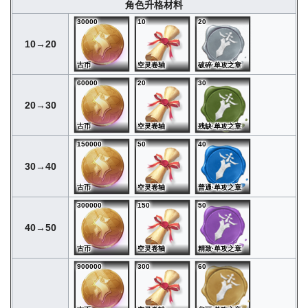
角色升格材料
30000
10
20
10→20
古币
空灵卷轴
破碎·单攻之章
60000
20
30
20→30
古币
空灵卷轴
残缺·单攻之章
150000
50
40
30→40
古币
空灵卷轴
普通·单攻之章
300000
150
50
40→50
古币
空灵卷轴
精致·单攻之章
900000
300
60