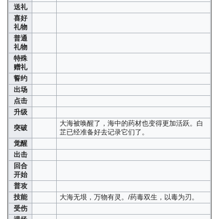
送礼
喜好
礼物
普通
礼物
特殊
赠礼
誓约
出场
点击
升级
大海被唤醒了，海中的药材也变得更加活跃。白
突破
芷已经准备好去记录它们了。
觉醒
出击
回合
开始
普攻
技能
大海无垠，万物有灵。/药毒双生，以毒为刃。
受伤