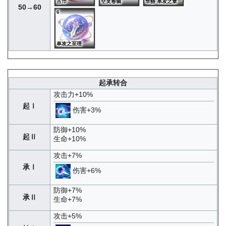
古币
空灵卷轴
华丽·单攻之章
50→60
6
单攻之至理
起承转合
攻击力+10%
起Ⅰ
伤害+3%
防御+10%
起Ⅱ
生命+10%
攻击+7%
承Ⅰ
伤害+6%
防御+7%
承Ⅱ
生命+7%
攻击+5%