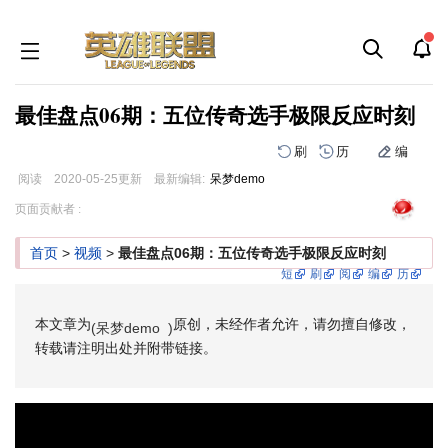
最佳盘点06期：五位传奇选手极限反应时刻
刷
历
编
阅读
2020-05-25
更新
最新编辑:
呆梦demo
跳
跳
页面贡献者 :
到
到
导
搜
首页
>
视频
>
最佳盘点06期：五位传奇选手极限反应时刻
航
索
短
刷
阅
编
历
本文章为
原创，未经作者允许，请勿擅自修改，
(呆梦demo )
转载请注明出处并附带链接。