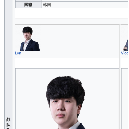
国籍
韩国
Lyn
Viod
战
队