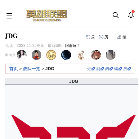
JDG
刷
历
编
阅读
2023-11-25
更新
最新编辑:
阿雨睡了
跳
跳
页面贡献者 :
到
到
导
搜
首页
>
战队一览
>
JDG
短
刷
阅
编
历
航
索
JDG