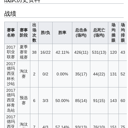
战绩
出
场
场
赛事
赛事
场
总击杀
总死亡
均
均
胜/负
胜率
名称
阶段
次
(场均)
(场均)
插
排
数
眼
眼
夏季
2017
职业
赛常
38
16/22
42.11%
426(11)
531(13)
120
43
联赛
规赛
2017
德玛
淘汰
西亚
2
0/2
0.00%
35(17)
44(22)
131
52
赛
杯长
沙站
2017
德玛
预选
西亚
6
3/3
50.00%
85(14)
91(15)
143
60
赛
杯青
岛站
2017
德玛
淘汰
西亚
7
4/3
57.14%
93(13)
76(10)
151
75