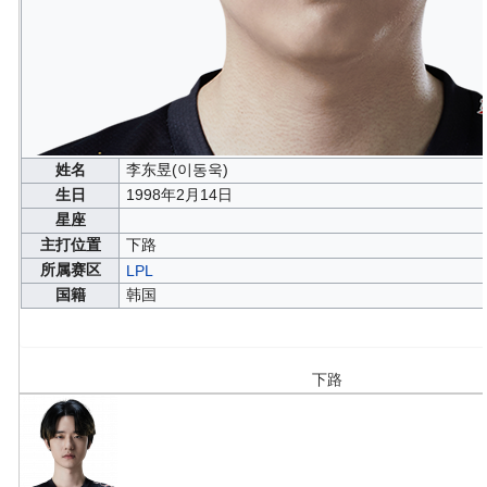
姓名
李东昱(이동욱)
生日
1998年2月14日
星座
主打位置
下路
所属赛区
LPL
国籍
韩国
下路