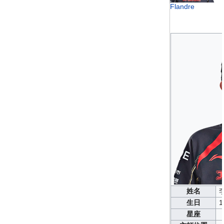
Flandre
姓名
生日
1
星座