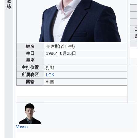
教
练
姓名
金达彬(김다빈)
生日
1996年8月25日
星座
主打位置
打野
所属赛区
LCK
国籍
韩国
Vusso