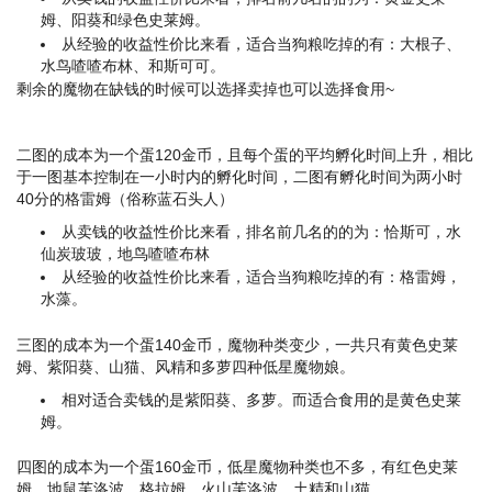
姆、阳葵和绿色史莱姆。
从经验的收益性价比来看，适合当狗粮吃掉的有：大根子、
水鸟喳喳布林、和斯可可。
剩余的魔物在缺钱的时候可以选择卖掉也可以选择食用~
二图的成本为一个蛋120金币，且每个蛋的平均孵化时间上升，相比
于一图基本控制在一小时内的孵化时间，二图有孵化时间为两小时
40分的格雷姆（俗称蓝石头人）
从卖钱的收益性价比来看，排名前几名的的为：恰斯可，水
仙炭玻玻，地鸟喳喳布林
从经验的收益性价比来看，适合当狗粮吃掉的有：格雷姆，
水藻。
三图的成本为一个蛋140金币，魔物种类变少，一共只有黄色史莱
姆、紫阳葵、山猫、风精和多萝四种低星魔物娘。
相对适合卖钱的是紫阳葵、多萝。而适合食用的是黄色史莱
姆。
四图的成本为一个蛋160金币，低星魔物种类也不多，有红色史莱
姆、地鼠芙洛波、格拉姆、火山芙洛波、土精和山猫。