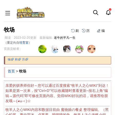
牧场
刷
历
编
阅读
2023-02-20
更新
最新编辑:
老牛的平凡一生
（重定向自
培育室
）
跳
跳
页面贡献者 :
到
到
导
搜
编
刷
历
航
索
首页
>
牧场
亲爱的驯养师你好～您可以通过百度搜索“牧羊人之心WIKI”到达！
如果是第一次来，按"Ctrl+D"可以收藏随时查看更新~按右上角“编
辑→源代码”即可修改页面内容。觉得WIKI好玩的话，请推荐给朋
友哦～(◕ω＜)☆
牧羊人之心WIKI内容和数据目前由 魔物娘の餐桌 整理编辑。（黑
心铅笔、夏虫羽冰、卢草君、咬嗚喵的魚、牧羊人之心攻略小组