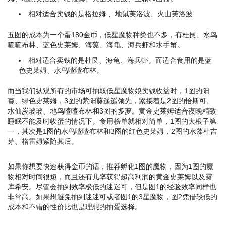
相对适合卖钱的是格拉姆 、地鼠芙洛波、火山芙洛波
五图的成本为一个蛋180金币，低星魔物种类也不多，有杜艮、水鸟
喳喳布林、蓝色史莱姆、海藻、海龟、海兵虾和水手蟹。
相对适合卖钱的是杜艮、海龟、海兵虾。而适合食用的是蓝
色史莱姆、水鸟喳喳布林。
而当我们纵观所有的市场可抽取低星魔物娘卖钱收益时，1图的阳
葵、绿色史莱姆，3图的紫阳葵遥遥领先，紧接着是2图的恰斯可、
水仙炭玻玻、地鸟喳喳布林和3图的多萝。黄金史莱姆适合夜晚精致
睡眠不能及时收蛋的情况下。食用榜单就相对简单，1图的大根子第
一，其次是1图的水鸟喳喳布林和3图的红色史莱姆，2图的水藻杜吉
芽、格雷姆紧随其后。
如果你想要快速获得金币的话，推荐孵化1图的魔物，因为1图的魔
物相对时间很短，而且还有几率获得超高利润的黄金史莱姆以及露
库希安。尽管会抽到效率极低的迷迷可，但是图1的经验效率同样也
非常高。如果想避免抽到迷迷可或者图1的3星魔物，图2凭借较低的
成本和不错的性价比也是理想的抽蛋选择。