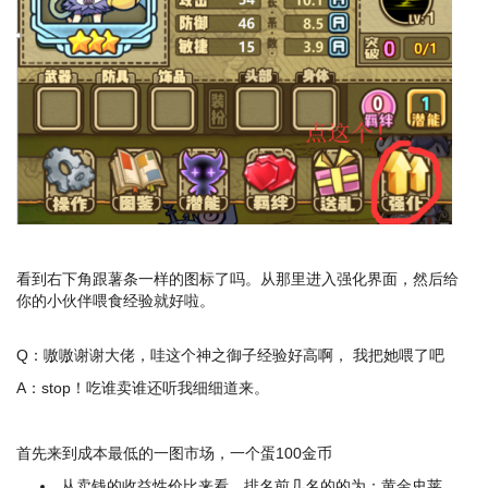
看到右下角跟薯条一样的图标了吗。从那里进入强化界面，然后给
你的小伙伴喂食经验就好啦。
Q：嗷嗷谢谢大佬，哇这个神之御子经验好高啊， 我把她喂了吧
A：stop！吃谁卖谁还听我细细道来。
首先来到成本最低的一图市场，一个蛋100金币
从卖钱的收益性价比来看，排名前几名的的为：黄金史莱