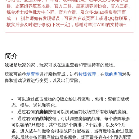
群、史莱姆养殖基地群、官方二群、皇家驯养师协会、官方三群、
炼金术士咸鱼批发中心群、官方六群、及众多dalao搜集整理而
成！） 驯养师如有发现错误，可留言在该页面上或进QQ群联系，
核实后会及时进行修改(下次一定)，感谢对羊油WIKI的支持喵~
简介
牧场
是玩家的家，玩家可以在这里查看和管理持有的魔物。
玩家可前往
培育室
进行魔物育成，进行
牧场管理
，在
我的房间
对头
像和游戏设置进行变更，以及出门冒险。
可以通过点击魔物的Q版立绘进行互动，包括：查看面板状
态、摸头、送礼和强化。
通过右侧的
魔物
按钮可以浏览当前牧场或所有牧场的魔物。
通过右侧的
战阵
按钮，可以调整魔物的战阵。每个战阵最多
可以容纳7只魔物，其中包括2个前排，2个后排，以及3个后
备。进入战斗时魔物会根据战阵分配布置，当有魔物生命过低退
场以后就会按照顺序放出后备魔物。场面最多存在4个预先配置