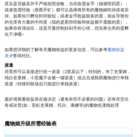
其实是否贩卖并不严格按照攻略，当你急需金币（抽酒馆四星），
或者急需经验（推图开矿）都可以选择将所有的魔物娘吃掉或者卖
掉。如果你只孵化时间较短，或者金币收益较多的蛋，就会导致你
的仓库有大量的中间蛋（指的是那些经验和收益都不显眼的蛋），
如果你有强迫症，还是尽量控制好剁手的心情，优先将仓库的蛋孵
化干净哦~
如果想详细的了解有关魔物收益的更多信息，可以参考
魔物收益
表
查询对比。
派遣
培育所可以直接进行统一派遣（2星及以下；特别的，布丁史莱姆，
纯白史莱姆，小恶魔不会被一键派遣）或点击成熟期魔物进行单独
派遣（转移到牧场后只能进行单独派遣）
最好请观看收益表在做决定（避免有些不必要的问题）还有些交任
务或珍贵(如：彩虹史莱姆、托尔、康娜等)的魔物也谨慎处理
魔物娘升级所需经验表