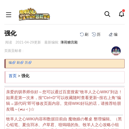
强化
刷
历
编
阅读
2021-04-29
更新
最新编辑:
薄荷糖宫殿
跳
跳
页面贡献者 :
到
到
导
搜
编
刷
历
航
索
首页
>
强化
亲爱的驯养师你好～您可以通过百度搜索“牧羊人之心WIKI”到达！
如果是第一次来，按"Ctrl+D"可以收藏随时查看更新~按右上角“编
辑→源代码”即可修改页面内容。觉得WIKI好玩的话，请推荐给朋
友哦～(◕ω＜)☆
牧羊人之心WIKI内容和数据目前由 魔物娘の餐桌 整理编辑。（黑
心铅笔、夏虫羽冰、卢草君、咬嗚喵的魚、牧羊人之心攻略小组