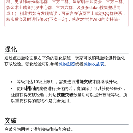
群、史莱姆养殖基地群、官方二群、皇家驯养师协会、官方三群、
炼金术士咸鱼批发中心群、官方六群、及众多dalao搜集整理而
成！） 驯养师如有发现错误，可留言在该页面上或进QQ群联系，
核实后会及时进行修改(下次一定)，感谢对羊油WIKI的支持喵~
强化
通过点击魔物面板右下角的强化按钮，玩家可以消耗魔物进行强化
获取经验。强化经验可以参考
魔物图鉴
或者
魔物收益表
。
等级到达10级上限后，需要进行
潜能突破
才能继续升级。
相同
使用
的魔物进行强化的话，魔物除了可以获得经验外，
还能获得突破经验，到达
技能突破
数量后可以提升技能等级。所
以重复获得的魔物不是完全无用。
突破
突破分为两种：潜能突破和技能突破。