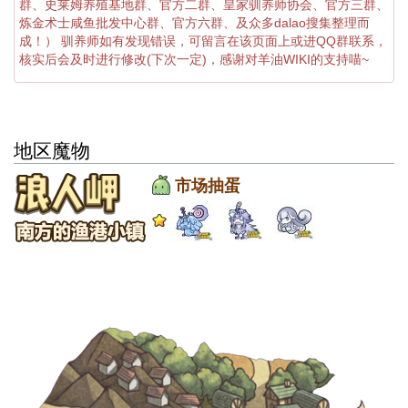
群、史莱姆养殖基地群、官方二群、皇家驯养师协会、官方三群、
炼金术士咸鱼批发中心群、官方六群、及众多dalao搜集整理而
成！） 驯养师如有发现错误，可留言在该页面上或进QQ群联系，
核实后会及时进行修改(下次一定)，感谢对羊油WIKI的支持喵~
地区魔物
市场抽蛋