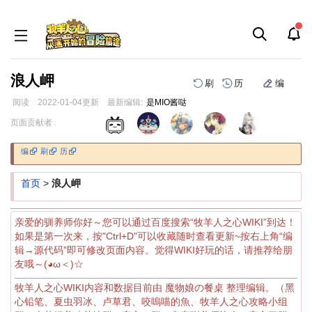
浪人岬
刷
历
编
阅读
2022-01-04
更新
最新编辑:
是MIO酱哒
跳
跳
页面贡献者 :
到
到
导
搜
编
刷
历
航
索
首页
>
浪人岬
亲爱的驯养师你好～您可以通过百度搜索“牧羊人之心WIKI”到达！
如果是第一次来，按"Ctrl+D"可以收藏随时查看更新~按右上角“编
辑→源代码”即可修改页面内容。觉得WIKI好玩的话，请推荐给朋
友哦～(◕ω＜)☆
牧羊人之心WIKI内容和数据目前由 魔物娘の餐桌 整理编辑。（黑
心铅笔、夏虫羽冰、卢草君、咬嗚喵的魚、牧羊人之心攻略小组