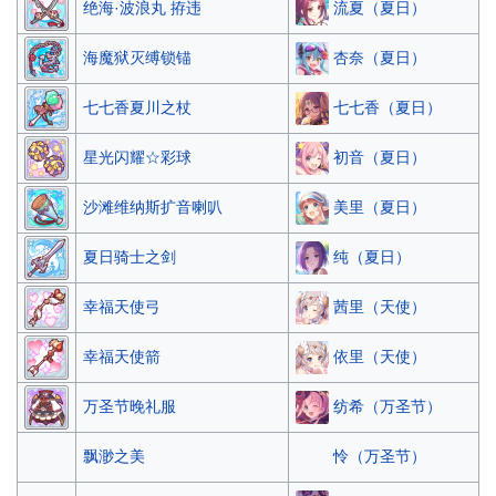
流夏（夏日）
绝海·波浪丸 拵违
杏奈（夏日）
海魔狱灭缚锁锚
七七香（夏日）
七七香夏川之杖
初音（夏日）
星光闪耀☆彩球
美里（夏日）
沙滩维纳斯扩音喇叭
纯（夏日）
夏日骑士之剑
茜里（天使）
幸福天使弓
依里（天使）
幸福天使箭
纺希（万圣节）
万圣节晚礼服
怜（万圣节）
飘渺之美