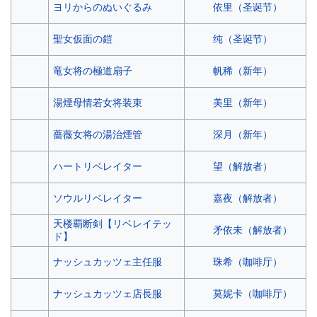
依里（圣诞节）
ヨリからのぬいぐるみ
纯（圣诞节）
聖女仮面の鎧
帆稀（新年）
竜女将の極道扇子
美里（新年）
湯煙母情若女将装束
深月（新年）
薔薇女将の湯治煙管
望（解放者）
ハートリベレイター
嘉夜（解放者）
ソウルリベレイター
天楼覇断剣【リベレイテッ
矛依未（解放者）
ド】
珠希（咖啡厅）
ナッシュカッツェ主任服
莫妮卡（咖啡厅）
ナッシュカッツェ店長服