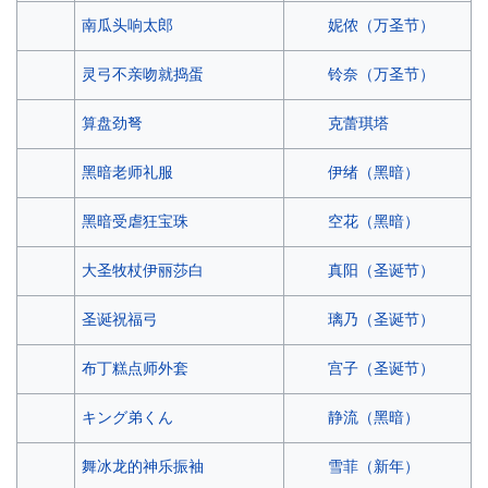
妮侬（万圣节）
南瓜头响太郎
铃奈（万圣节）
灵弓不亲吻就捣蛋
克蕾琪塔
算盘劲弩
伊绪（黑暗）
黑暗老师礼服
空花（黑暗）
黑暗受虐狂宝珠
真阳（圣诞节）
大圣牧杖伊丽莎白
璃乃（圣诞节）
圣诞祝福弓
宫子（圣诞节）
布丁糕点师外套
静流（黑暗）
キング弟くん
雪菲（新年）
舞冰龙的神乐振袖