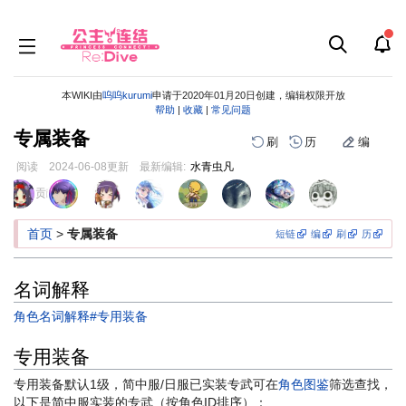
本WIKI由
呜呜kurumi
申请于2020年01月20日创建，编辑权限开放
帮助
|
收藏
|
常见问题
专属装备
刷
历
编
阅读
2024-06-08
更新
最新编辑:
水青虫凡
跳
跳
页面贡献者 :
到
到
导
搜
首页
>
专属装备
短链
编
刷
历
航
索
名词解释
角色名词解释#专用装备
专用装备
专用装备默认1级，简中服/日服已实装专武可在
角色图鉴
筛选查找，
以下是简中服实装的专武（按角色ID排序）：