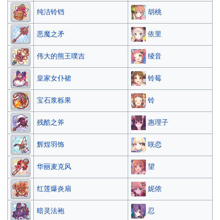
胡桃
纯洁铃铛
依里
恶魔之矛
绫音
伟大的熊王噗吉
铃莓
皇家女仆裙
铃
宝石浆栎果
惠理子
残酷之斧
咲恋
辉煌羽饰
望
华丽麦克风
妮侬
红莲爆炎扇
忍
暗灵法袍