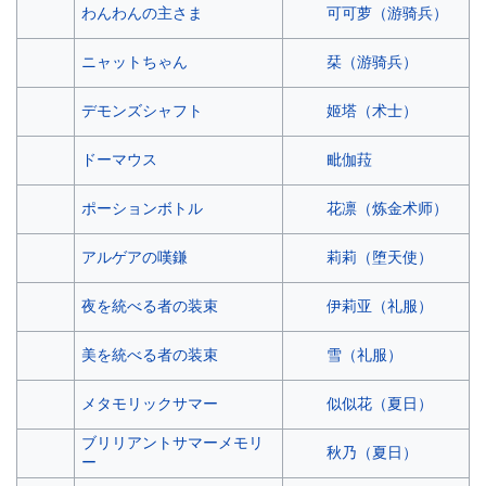
可可萝（游骑兵）
わんわんの主さま
栞（游骑兵）
ニャットちゃん
姬塔（术士）
デモンズシャフト
毗伽菈
ドーマウス
花凛（炼金术师）
ポーションボトル
莉莉（堕天使）
アルゲアの嘆鎌
伊莉亚（礼服）
夜を統べる者の装束
雪（礼服）
美を統べる者の装束
似似花（夏日）
メタモリックサマー
ブリリアントサマーメモリ
秋乃（夏日）
ー