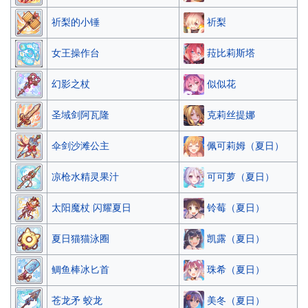
祈梨
祈梨的小锤
菈比莉斯塔
女王操作台
似似花
幻影之杖
克莉丝提娜
圣域剑阿瓦隆
佩可莉姆（夏日）
伞剑沙滩公主
可可萝（夏日）
凉枪水精灵果汁
铃莓（夏日）
太阳魔杖 闪耀夏日
凯露（夏日）
夏日猫猫泳圈
珠希（夏日）
鲷鱼棒冰匕首
美冬（夏日）
苍龙矛 蛟龙