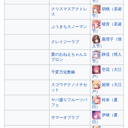
节）
胡桃（圣诞
クリスマスアクトレ
ス
节）
绫音（圣诞
ぷうきちスノーマン
节）
惠理子（情
クレイジーラブ
人节）
静流（情人
愛のおねえちゃんエ
プロン
节）
空花（大江
千変万化艶椿
户）
妮侬（大江
スゴウデクノイチセ
ット
户）
铃奈（夏
ヤバ盛りフルーツパ
フェ
日）
伊绪（夏
サマーオブラブ
日）