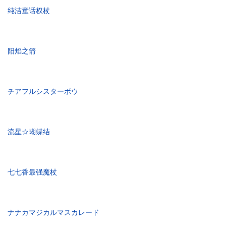
纯洁童话权杖
阳焰之箭
チアフルシスターボウ
流星☆蝴蝶结
七七香最强魔杖
ナナカマジカルマスカレード