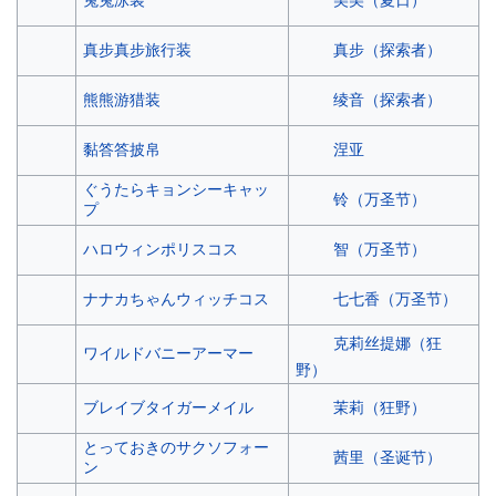
真步（探索者）
真步真步旅行装
绫音（探索者）
熊熊游猎装
涅亚
黏答答披帛
ぐうたらキョンシーキャッ
铃（万圣节）
プ
智（万圣节）
ハロウィンポリスコス
七七香（万圣节）
ナナカちゃんウィッチコス
克莉丝提娜（狂
ワイルドバニーアーマー
野）
茉莉（狂野）
ブレイブタイガーメイル
とっておきのサクソフォー
茜里（圣诞节）
ン