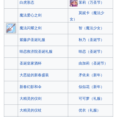
茉莉（万圣节）
白虎形态
莫妮卡（魔法少
魔法爱心之剑
女）
智（魔法少女）
魔法闪耀之剑
秋乃（圣诞节）
紫藤庐圣诞礼服
咲恋（圣诞节）
咲恋救济院圣诞礼服
由加莉（圣诞节）
圣诞皇家酒杯
矛依未（新年）
大恶徒的新春盛装
似似花（新年）
新春幻影和伞
可可萝（礼服）
大精灵的仪剑
优衣（礼服）
大精灵的仪杖