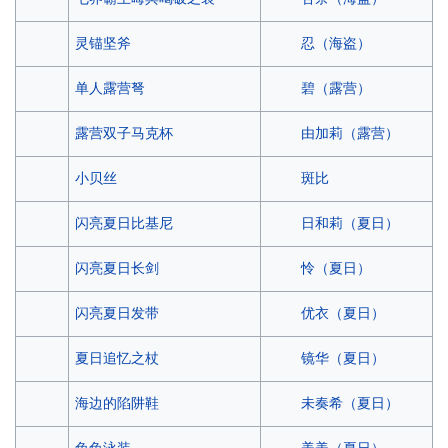
忍（海盗）
灵锚坚斧
碧（露营）
单人露营弩
由加莉（露营）
露营双子马克杯
斑比
小贝丝
日和莉（夏日）
闪亮夏日比基尼
怜（夏日）
闪亮夏日长剑
优衣（夏日）
闪亮夏日发带
镜华（夏日）
夏日追忆之杖
未奏希（夏日）
海边的陷阱鞋
美美（夏日）
兔兔泳装