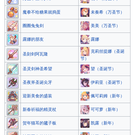
未奏希（万圣节）
魔拳不给糖果就捣蛋
美美（万圣节）
圈圈兔兔剑
露娜
露娜的朋友
克莉丝提娜（圣诞
圣刻剑阿瓦隆
节）
望（圣诞节）
圣灵剑神圣希望
伊莉亚（圣诞节）
圣夜斧圣诞尖牙
佩可莉姆（新年）
迎新美食的盛装
可可萝（新年）
新春祈福的精灵杖
凯露（新年）
贺年猫耳的毽子板