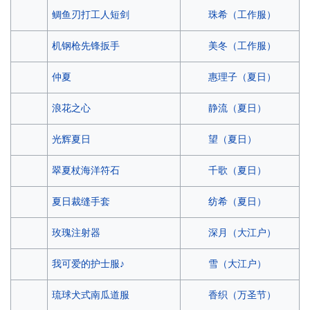
珠希（工作服）
鲷鱼刃打工人短剑
美冬（工作服）
机钢枪先锋扳手
惠理子（夏日）
仲夏
静流（夏日）
浪花之心
望（夏日）
光辉夏日
千歌（夏日）
翠夏杖海洋符石
纺希（夏日）
夏日裁缝手套
深月（大江户）
玫瑰注射器
雪（大江户）
我可爱的护士服♪
香织（万圣节）
琉球犬式南瓜道服