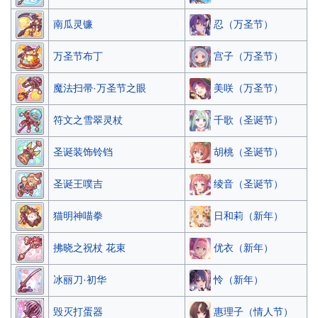
忍（万圣节）
南瓜灵镰
宫子（万圣节）
万圣节布丁
美咲（万圣节）
魔法扫帚·万圣节之眼
千歌（圣诞节）
符文之雪翠灵杖
胡桃（圣诞节）
圣诞装饰铃铛
绫音（圣诞节）
圣诞王噗吉
日和莉（新年）
猫明神喵拳
优衣（新年）
拂晓之祝杖 花束
怜（新年）
冰丽刀·初华
惠理子（情人节）
毁灭打蛋器