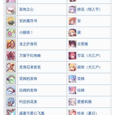
静流（情人节）
装饰之心
安
安的魔导书
露
小眼睛！
古蕾雅
龙之护身符
空花（大江户）
万紫千红艳椿
妮侬（大江户）
变身忍者套装
雷姆
雷姆的发饰
拉姆
拉姆的发饰
爱蜜莉雅
约定的花束
铃奈（夏日）
盛夏弓爱心飞溅