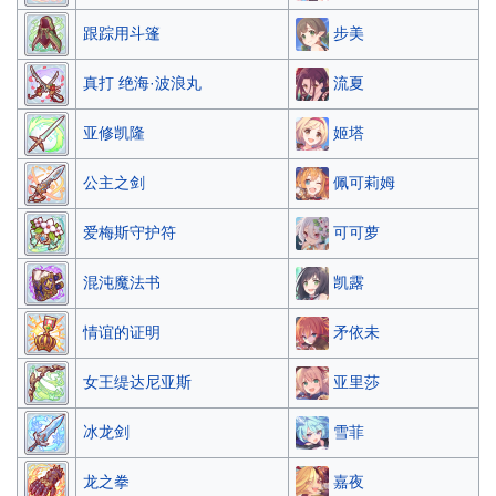
步美
跟踪用斗篷
流夏
真打 绝海·波浪丸
姬塔
亚修凯隆
佩可莉姆
公主之剑
可可萝
爱梅斯守护符
凯露
混沌魔法书
矛依未
情谊的证明
亚里莎
女王缇达尼亚斯
雪菲
冰龙剑
嘉夜
龙之拳