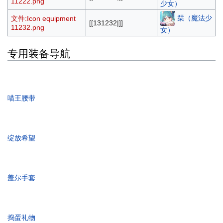
11222.png
少女）
栞（魔法少
文件:Icon equipment
[[131232|]]
11232.png
女）
专用装备导航
喵王腰带
绽放希望
盖尔手套
捣蛋礼物