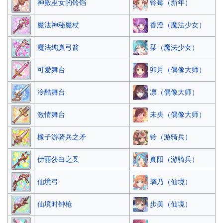
铃莓（新年）
神殿巫女的铃铛
香澄（魔法少女）
魔法神秘魔杖
栞（魔法少女）
魔法纯真弓箭
卯月（偶像大师）
可爱舞台
凛（偶像大师）
冷酷舞台
未央（偶像大师）
激情舞台
铃（游骑兵）
橡子游骑兵之矛
真阳（游骑兵）
伊丽莎白之叉
璃乃（仙境）
仙境弓
步美（仙境）
仙境时钟枪