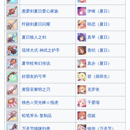
伊绪（夏日）
惠爱剑夏日爱心家族
咲恋（夏日）
纤丽剑夏日闪耀
真琴（夏日）
夏日狼人之剑
香织（夏日）
琉球犬式·神武之护手
真步（夏日）
夏华杖奇幻传说
碧（插班生）
好朋友的弓琴
克罗依
黄昏至黎明之刃
千爱瑠
桃色☆荧光棒☆指虎
优妮
铅笔斧头·复制品
镜华（万圣节）
万圣节猫咪扫帚