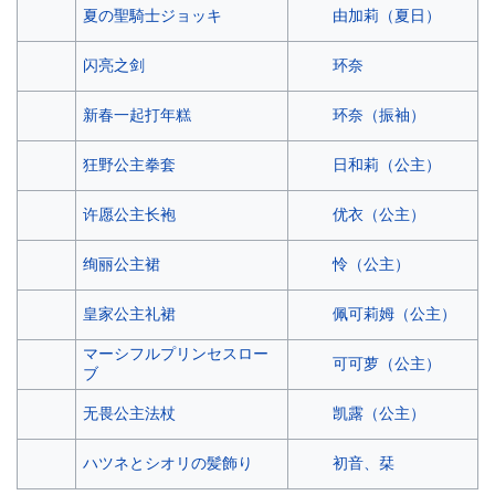
由加莉（夏日）
夏の聖騎士ジョッキ
环奈
闪亮之剑
环奈（振袖）
新春一起打年糕
日和莉（公主）
狂野公主拳套
优衣（公主）
许愿公主长袍
怜（公主）
绚丽公主裙
佩可莉姆（公主）
皇家公主礼裙
マーシフルプリンセスロー
可可萝（公主）
ブ
凯露（公主）
无畏公主法杖
初音、栞
ハツネとシオリの髪飾り