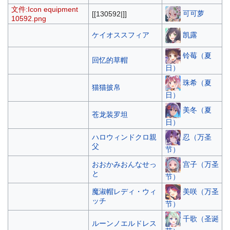
文件:Icon equipment
可可萝
[[130592|]]
10592.png
凯露
ケイオススフィア
铃莓（夏
回忆的草帽
日）
珠希（夏
猫猫披帛
日）
美冬（夏
苍龙装罗坦
日）
忍（万圣
ハロウィンドクロ親
父
节）
宫子（万圣
おおかみおんなせっ
と
节）
美咲（万圣
魔淑帽レディ・ウィ
ッチ
节）
千歌（圣诞
ルーンノエルドレス