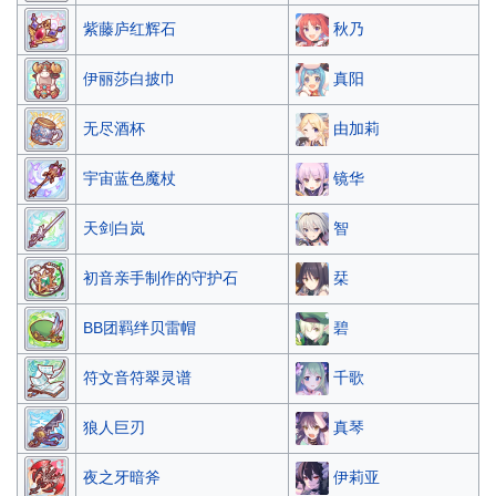
秋乃
紫藤庐红辉石
真阳
伊丽莎白披巾
由加莉
无尽酒杯
镜华
宇宙蓝色魔杖
智
天剑白岚
栞
初音亲手制作的守护石
碧
BB团羁绊贝雷帽
千歌
符文音符翠灵谱
真琴
狼人巨刃
伊莉亚
夜之牙暗斧