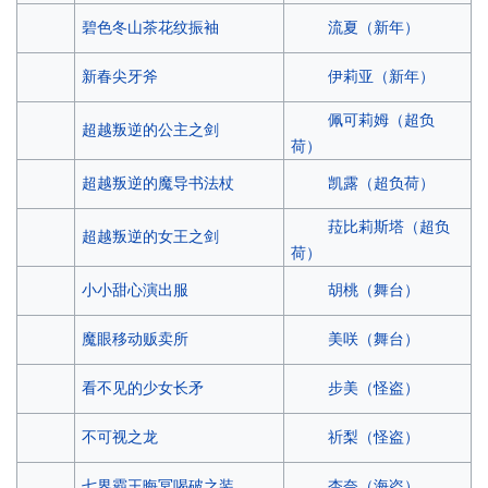
流夏（新年）
碧色冬山茶花纹振袖
伊莉亚（新年）
新春尖牙斧
佩可莉姆（超负
超越叛逆的公主之剑
荷）
凯露（超负荷）
超越叛逆的魔导书法杖
菈比莉斯塔（超负
超越叛逆的女王之剑
荷）
胡桃（舞台）
小小甜心演出服
美咲（舞台）
魔眼移动贩卖所
步美（怪盗）
看不见的少女长矛
祈梨（怪盗）
不可视之龙
杏奈（海盗）
七界霸王晦冥喝破之装