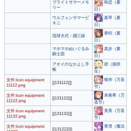
咲恋（夏
ブライトサマーメモ
リー
日）
真琴（夏
ウルフェンサマービ
キニ
日）
香织（夏
琉球犬式・踊三線
日）
真步（夏
マホマホぬいぐるみ
騎士団
日）
碧（插班
アオイのなかよし手
帳
生）
镜华（万圣
文件:Icon equipment
[[131112|]]
11112.png
节）
未奏希（万
文件:Icon equipment
[[131122|]]
11122.png
圣节）
美美（万圣
文件:Icon equipment
[[131132|]]
11132.png
节）
香澄（魔法
文件:Icon equipment
[[131222|]]