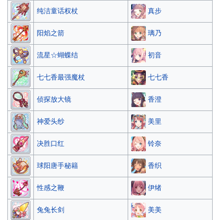
真步
纯洁童话权杖
璃乃
阳焰之箭
初音
流星☆蝴蝶结
七七香
七七香最强魔杖
香澄
侦探放大镜
美里
神爱头纱
铃奈
决胜口红
香织
球阳唐手秘籍
伊绪
性感之鞭
美美
兔兔长剑