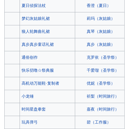
香澄（夏日）
夏日侦探法杖
莉玛（灰姑娘）
梦幻灰姑娘礼裙
真琴（灰姑娘）
狼人轮舞曲礼裙
真步（灰姑娘）
真步真步童话礼裙
克罗依（圣学祭）
通俗创作
千爱瑠（圣学祭）
快乐切噜☆祭典服
优妮（圣学祭）
高机动万能鞋·复制者
祈梨（时间旅行）
小龙锤
嘉夜（时间旅行）
时间星盘拳套
碧（工作服）
玩具弹弓