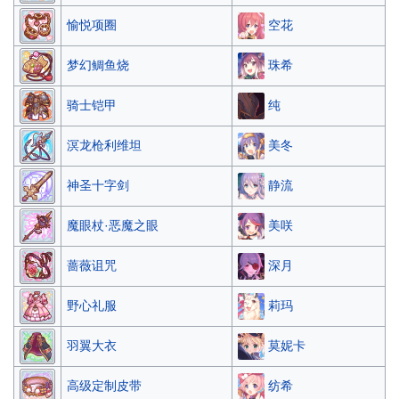
空花
愉悦项圈
珠希
梦幻鲷鱼烧
纯
骑士铠甲
美冬
溟龙枪利维坦
静流
神圣十字剑
美咲
魔眼杖·恶魔之眼
深月
蔷薇诅咒
莉玛
野心礼服
莫妮卡
羽翼大衣
纺希
高级定制皮带