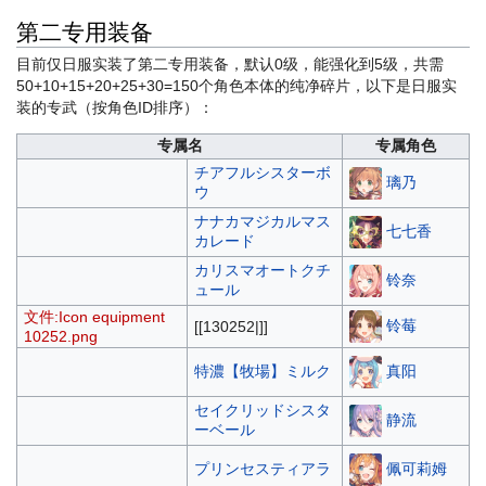
第二专用装备
目前仅日服实装了第二专用装备，默认0级，能强化到5级，共需
50+10+15+20+25+30=150个角色本体的纯净碎片，以下是日服实
装的专武（按角色ID排序）：
专属名
专属角色
チアフルシスターボ
璃乃
ウ
ナナカマジカルマス
七七香
カレード
カリスマオートクチ
铃奈
ュール
文件:Icon equipment
铃莓
[[130252|]]
10252.png
真阳
特濃【牧場】ミルク
セイクリッドシスタ
静流
ーベール
佩可莉姆
プリンセスティアラ