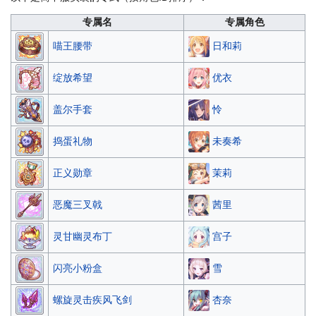
专属名
专属角色
日和莉
喵王腰带
优衣
绽放希望
怜
盖尔手套
未奏希
捣蛋礼物
茉莉
正义勋章
茜里
恶魔三叉戟
宫子
灵甘幽灵布丁
雪
闪亮小粉盒
杏奈
螺旋灵击疾风飞剑