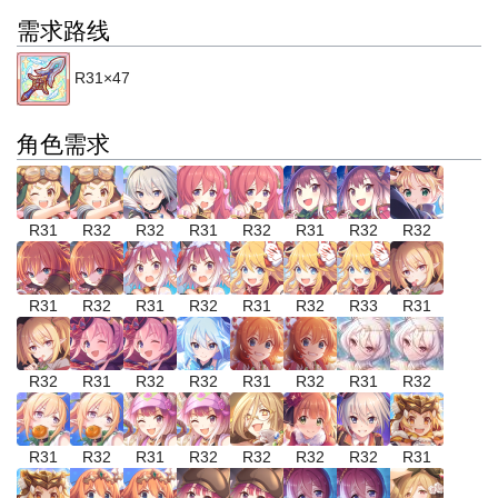
需求路线
R31×47
角色需求
R31
R32
R32
R31
R32
R31
R32
R32
R31
R32
R31
R32
R31
R32
R33
R31
R32
R31
R32
R32
R31
R32
R31
R32
R31
R32
R31
R32
R32
R32
R32
R31