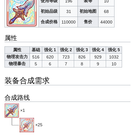
使用等级
装等
196
10
初始品级
初始地图
31
68
合成价格
售价
110000
44000
属性
属性
基础
强化 1
强化 2
强化 3
强化 4
强化 5
物理攻击力
516
620
723
826
929
1032
物理暴击
5
6
7
8
9
10
装备合成需求
合成路线
×1
×25