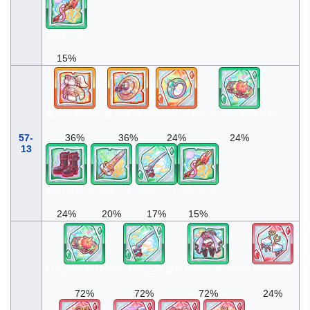
蟹钳之矛
15%
重奏铠铜管乐
重圆奏钹盾
绿极光戒指
红宝石扶桑花发饰
57-
36%
36%
24%
24%
13
铆钉黑靴
裸海蝶之剑
虎鲸之刃
蟹钳之矛
24%
20%
17%
15%
红宝石扶桑花发饰
虎鲸之刃
夏日轻便比基尼铠甲
惠雨耳环
72%
72%
72%
24%