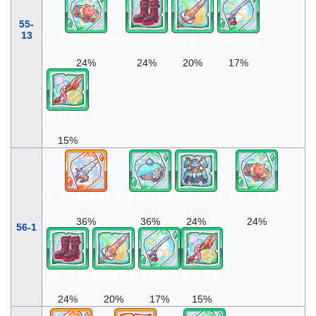
55-
13
红宝石扶桑花发饰
铆钉黑靴
裸海蝶之剑
虎鲸之刃
24%
24%
20%
17%
蟹钳之矛
15%
冰牙斯蒂里亚短剑
雪花贝雷帽
水晶冰铠
红宝石扶桑花发饰
36%
36%
24%
24%
56-1
铆钉黑靴
裸海蝶之剑
虎鲸之刃
蟹钳之矛
24%
20%
17%
15%