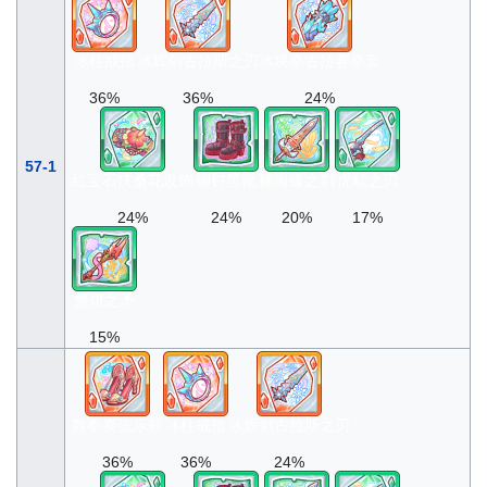
冰柱戒指
冰辉剑古拉斯之刃
冰块拳古拉赛拳套
36%
36%
24%
57-1
红宝石扶桑花发饰
铆钉黑靴
裸海蝶之剑
虎鲸之刃
24%
24%
20%
17%
蟹钳之矛
15%
舞奉奏弦乐鞋
冰柱戒指
冰辉剑古拉斯之刃
36%
36%
24%