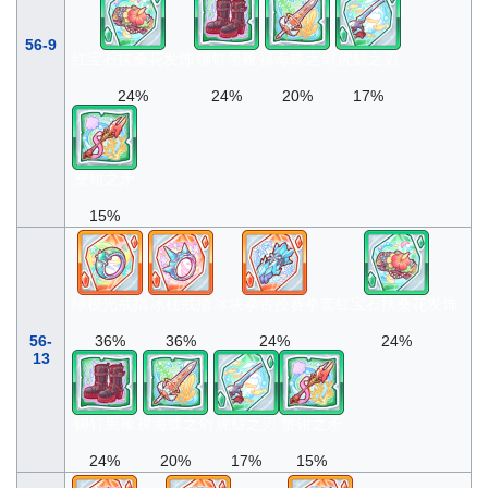
56-9
红宝石扶桑花发饰
铆钉黑靴
裸海蝶之剑
虎鲸之刃
24%
24%
20%
17%
蟹钳之矛
15%
绿极光戒指
冰柱戒指
冰块拳古拉赛拳套
红宝石扶桑花发饰
56-
36%
36%
24%
24%
13
铆钉黑靴
裸海蝶之剑
虎鲸之刃
蟹钳之矛
24%
20%
17%
15%