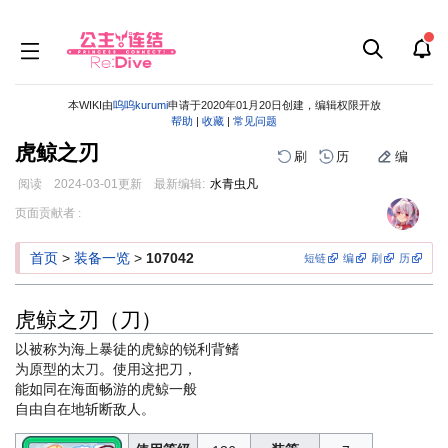
本WIKI由
呜呜kurumi
申请于2020年01月20日创建，编辑权限开放
帮助
|
收藏
|
常见问题
虎鲸之刃
刷
历
编
阅读
2024-03-01
更新
最新编辑:
水青虫凡
跳
跳
页面贡献者 :
到
到
导
搜
首页
>
装备一览
>
107042
短链
编
刷
历
航
索
虎鲸之刃（刀）
以被称为海上暴徒的虎鲸的锐利背鳍
为原型的太刀。使用这把刀，
能如同在海面畅游的虎鲸一般
自由自在地斩断敌人。