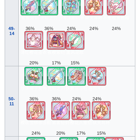
鲨鱼短剑
虎鲸之刃
沙滩泳圈铠甲
狱天耳环
不散樱宽檐帽
49-
36%
36%
24%
24%
24%
14
薄红樱花圣衣
夜樱紫铠
薰风花散
20%
17%
15%
珍珠椰子发饰
虎鲸之刃
扶桑花凉鞋
惠雨耳环
50-
36%
36%
24%
24%
11
樱吹雪绑带凉鞋
紫雾短剑
樱花八重铠
狱天耳环
24%
20%
17%
15%