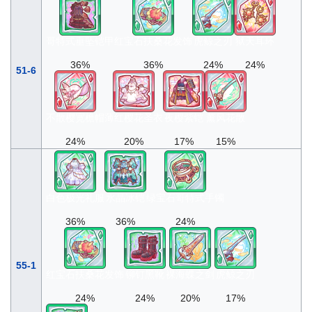
哥特式垂坠铠甲
红宝石扶桑花发饰
虎鲸之刃
狱天耳环
36%
36%
24%
24%
51-6
不散樱宽檐帽
薄红樱花圣衣
夜樱紫铠
薰风花散
24%
20%
17%
15%
白色极光礼服
水晶冰铠
绿宝石哥特式手镯
36%
36%
24%
55-1
红宝石扶桑花发饰
铆钉黑靴
裸海蝶之剑
虎鲸之刃
24%
24%
20%
17%