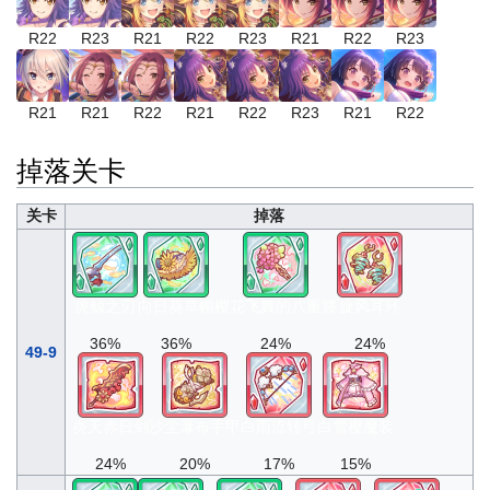
R22
R23
R21
R22
R23
R21
R22
R23
R21
R21
R22
R21
R22
R23
R21
R22
掉落关卡
关卡
掉落
虎鲸之刃
向日葵草帽
樱花飞舞的八重簪
旋风耳环
36%
36%
24%
24%
49-9
炎天赤日剑
沙尘瀑布手甲
白雨流转弓
白雪樱魔装
24%
20%
17%
15%