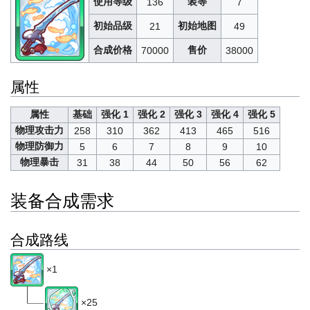
使用等级
装等
136
7
初始品级
初始地图
21
49
合成价格
售价
70000
38000
属性
属性
基础
强化 1
强化 2
强化 3
强化 4
强化 5
物理攻击力
258
310
362
413
465
516
物理防御力
5
6
7
8
9
10
物理暴击
31
38
44
50
56
62
装备合成需求
合成路线
×1
×25