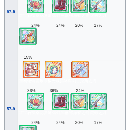
57-5
红宝石扶桑花发饰
铆钉黑靴
裸海蝶之剑
虎鲸之刃
24%
24%
20%
17%
蟹钳之矛
15%
重奏铠铜管乐
绿极光戒指
冰辉剑古拉斯之刃
36%
36%
24%
57-9
红宝石扶桑花发饰
铆钉黑靴
裸海蝶之剑
虎鲸之刃
24%
24%
20%
17%