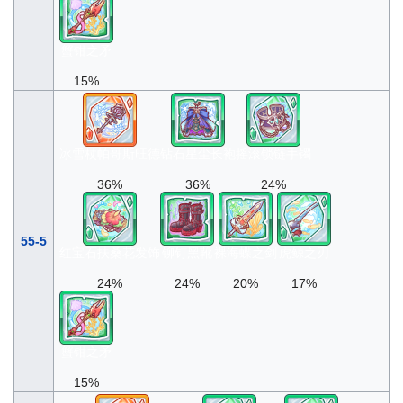
蟹钳之矛
15%
冰雪杖帕哥斯旺德
钻石星尘长袍
摇滚锁链手镯
36%
36%
24%
55-5
红宝石扶桑花发饰
铆钉黑靴
裸海蝶之剑
虎鲸之刃
24%
24%
20%
17%
蟹钳之矛
15%