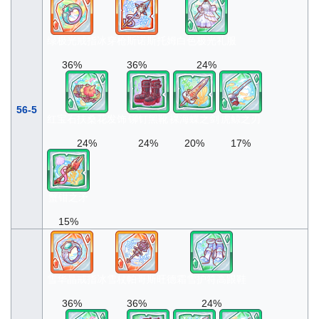
绿极光戒指
冰穿枪斯诺斯托姆
白色极光礼服
36%
36%
24%
56-5
红宝石扶桑花发饰
铆钉黑靴
裸海蝶之剑
虎鲸之刃
24%
24%
20%
17%
蟹钳之矛
15%
雪华晶戒指
冰雪杖帕哥斯旺德
霜雪护符高跟鞋
36%
36%
24%