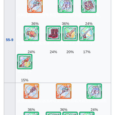
冰树杖弗洛斯特斯塔弗
霜雪护符高跟鞋
摇滚锁链手镯
36%
36%
24%
55-9
红宝石扶桑花发饰
铆钉黑靴
裸海蝶之剑
虎鲸之刃
24%
24%
20%
17%
蟹钳之矛
15%
冰雪杖帕哥斯旺德
冰树杖弗洛斯特斯塔弗
霜雪护符高跟鞋
36%
36%
24%