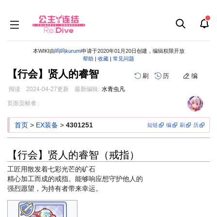
本WIKI由
呜呜kurumi
申请于2020年01月20日创建，编辑权限开放
帮助
|
收藏
|
常见问题
【行会】贤人的睿智
刷
历
编
阅读
2024-04-27
更新
最新编辑:
水青虫凡
跳
跳
页面贡献者 :
到
到
导
搜
首页
>
EX装备
>
4301251
短链
编
刷
历
航
索
【行会】贤人的睿智（戒指）
工匠用散发着七彩光芒的矿石
精心加工而成的戒指。能够响应想守护他人的
强烈愿望，为持有者带来幸运。