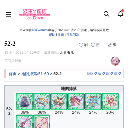
本WIKI由
呜呜kurumi
申请于2020年01月20日创建，编辑权限开放
帮助
|
收藏
|
常见问题
52-2
刷
历
编
阅读
2022-04-10
更新
最新编辑:
水青虫凡
跳
跳
页面贡献者 :
到
到
导
搜
首页
>
地图掉落/51-60
>
52-2
短链
编
刷
历
航
索
地图掉落
52-
36%
36%
24%
24%
24%
20%
2