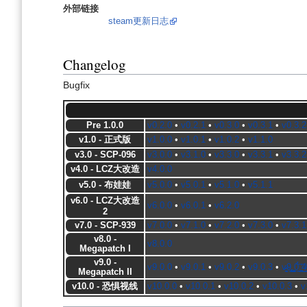
外部链接
steam更新日志
Changelog
Bugfix
Pre 1.0.0
v0.2.0
•
v0.2.1
•
v0.3.0
•
v0.3.1
•
v0.3.2
v1.0 - 正式版
v1.0.0
•
v1.0.1
•
v1.0.2
•
v1.1.0
v3.0 - SCP-096
v3.0.0
•
v3.1.0
•
v3.3.0
•
v3.3.1
•
v3.3.2
v4.0 - LCZ大改造
v4.0.0
v5.0 - 布娃娃
v5.0.0
•
v5.0.1
•
v5.1.0
•
v5.1.1
v6.0 - LCZ大改造
v6.0.0
•
v6.0.1
•
v6.2.0
2
v7.0 - SCP-939
v7.0.0
•
v7.1.0
•
v7.2.0
•
v7.3.0
•
v7.3.1
v8.0 -
v8.0.0
Megapatch I
v9.0 -
v9.0.0
•
v9.0.1
•
v9.0.2
•
v9.0.3
•
v̷̵͉̰͍ͅ9̢̩̟͎̳͟.̺̩̫̖͙̰͖0̖̪̀́͞.͉̪͖͕̕͜4
Megapatch II
v10.0 - 恐惧视线
v10.0.0
•
v10.0.1
•
v10.0.2
•
v10.0.3
•
v