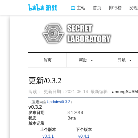
主站
首页
排行榜
发现
首页
帮助
导航
更新/0.3.2
阅读：
更新日期：
2021-06-14
最新编辑：
amongSUSM
（重定向自
Updates/0.3.2
）
v0.3.2
跳
跳
发布日期
到
到
8.1.2018.
状态
Beta
导
搜
版本记录
航
索
上个版本
下个版本
v0.3.1
v0.4.1