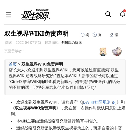
双生视界WIKI免责声明
刷
历
编
阅读
2022-04-07
更新
最新编辑:
夕阳后の祈愿
跳
跳
页面贡献者 :
到
到
导
搜
首页
>
双生视界WIKI免责声明
航
索
店长大人~欢迎来到双生视界WIKI，您可以通过百度搜索“双生
视界WIKI迷蝶战略研究所 ”直达本WIKI！新来的店长可以通过
“Ctrl+D”收藏WIKI随时查看更新哦~。如果觉得WIKI好玩的话做
的不错的话，记得分享给其他小伙伴们哦(/≧▽≦)/
欢迎来到双生视界WIKI。请您遵守《[
BWIKI社区规则
]》和
《
双生视界WIKI免责声明
》，您在第一次操作时默认同意以上规
则。
本wiki主要由迷蝶战略研究所进行编写与维护。
迷蝶战略研究所是以游戏双生视界为主的，玩家自发的非官