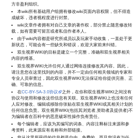
方非盈利组织。
本wiki所有基础用户组拥有修改wiki页面内容权限，但不得造
成破坏，违者视程度进行封禁。
wiki文章作者拥有对自己文章的著作权，部分禁止随意修改转
载，如有需要可留言或者私信作者本人。
由于wiki内容都是研究所成员以及玩家手动收集，一直处于更
新状态，可能会有一些缺失和错误，欢迎大家前来纠错。
双生视界WIKI的目标是建立一个完整，准确和双生视界相关
内容的维基。
双生视界WIKI允许任何人通过网络连接修改其内容。因此，
请注意您在这里找到的内容，并不一定由任何相关领域的专家和
专业人员审查过，因此双生视界WIKI无法保证给你提供完善、正
确、可靠的信息。
在
CC-BY-SA-3.0协议
之外，在你和双生视界WIKI之间没有
协议与使用和修改这些信息有关联。双生视界WIKI上也没有任何
人应对修改、编辑或移除你张贴在双生视界WIKI或其相关计划的
任何信息负责。双生视界WIKI(包括其浏览者,资助者及提供者)不
为编辑者在百科中的恶意破坏性操作负有责任。
每个编辑者，应该为其编写的词条、内容注释标注来源和参
考资料，此来源应有名称和外部链接。
您从这里所获得的信息都是自由、免费的，而且您没有与任