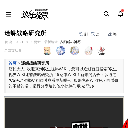
迷蝶战略研究所
刷
历
编
阅读
2021-07-01
更新
最新编辑:
夕阳后の祈愿
跳
跳
页面贡献者 :
到
到
导
搜
首页
>
迷蝶战略研究所
航
索
店长大人~欢迎来到双生视界WIKI，您可以通过百度搜索“双生
视界WIKI迷蝶战略研究所 ”直达本WIKI！新来的店长可以通过
“Ctrl+D”收藏WIKI随时查看更新哦~。如果觉得WIKI好玩的话做
的不错的话，记得分享给其他小伙伴们哦(/≧▽≦)/