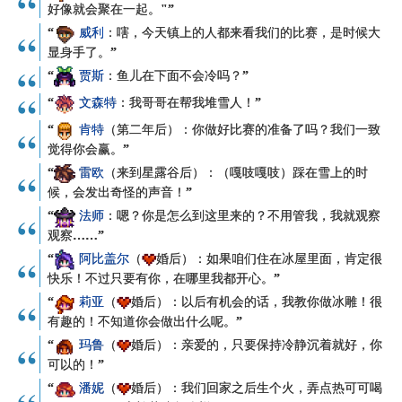
好像就会聚在一起。"”
“
威利
：嗐，今天镇上的人都来看我们的比赛，是时候大
显身手了。”
“
贾斯
：鱼儿在下面不会冷吗？”
“
文森特
：我哥哥在帮我堆雪人！”
“
肯特
（第二年后）：你做好比赛的准备了吗？我们一致
觉得你会赢。”
“
雷欧
（来到星露谷后）：（嘎吱嘎吱）踩在雪上的时
候，会发出奇怪的声音！”
“
法师
：嗯？你是怎么到这里来的？不用管我，我就观察
观察……”
“
阿比盖尔
（
婚后）：如果咱们住在冰屋里面，肯定很
快乐！不过只要有你，在哪里我都开心。”
“
莉亚
（
婚后）：以后有机会的话，我教你做冰雕！很
有趣的！不知道你会做出什么呢。”
“
玛鲁
（
婚后）：亲爱的，只要保持冷静沉着就好，你
可以的！”
“
潘妮
（
婚后）：我们回家之后生个火，弄点热可可喝