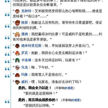
习回来的。都是多年前的事了。圆顶冰屋是个很舒适的房子，
但我还是比较喜欢住在帐篷里。”
“
克林特
：艾米丽突然变得那么热心地帮助我……难道是
意味着？*吞口水*……”
“
格斯
：抱歉这儿没有吃的。请等待冬日星盛宴吧。保证
你到时候吃到撑。”
“
潘姆
：我想赢得冰钓比赛！可是威利不是吃素的……钓
鱼对他来说是家常便饭。”
“
德米特里厄斯
：唉，早知道就该穿上外套出门。”
“
罗宾
：抱歉，我得全心全意去雕刻这冰墙！”
“
卡洛琳
：这冬天过得还好吗，
玩家名
？”
“
马龙
：嗨，下午好。”
“
玛鲁
：我堆雪人不是很在行。”
“
威利
：嘿，
玩家名
。准备好去冰钓了吗？
是的。我会全力以赴！
（不影响
好感度
）
“要的就是这股精神！”
是的，而且我会战胜你的！
（不影响
好感度
）
“那就拭目以待咯。”