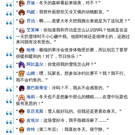
“
乔迪
：冬天的森林看起来很美，对不？”
“
玛妮
：我替外面那些又冷又饿的动物默哀。”
“
乔治
：啊……老婆大冬天把我拽出来就是为了这玩意？”
“
艾芙琳
：你知道我和乔治是怎么认识的吗？他就是在这
一天扔雪球时不小心砸中我。他那时候还是很绅士的，还跑过
来问我有没有受伤。”
“
哈维
：极端的寒冷会使身体饱受折磨，所以别忘了要穿
得暖和暖和的！对了，节日快乐！”
“
阿比盖尔
：你觉得我的雪怪怎么样？”
“
山姆
：嘿，
玩家名
。想参加冰钓比赛不？我？我不行。
我不会钓鱼的。”
“
塞巴斯蒂安
：冷吗？不，我从不会感冒的。”
“
海莉
：冬天也不是想象中那么的糟糕……在雪中玩耍也
挺有意思的！”
“
亚历克斯
：雪人挺好玩的。但我还是更喜欢春天。”
“
皮埃尔
：这场雪好冷，我手指都冻麻了……”
“
肯特
（第二年后）：我喜欢冬天。很宁静。”