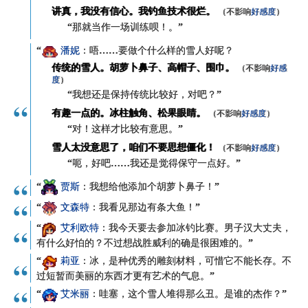
讲真，我没有信心。我钓鱼技术很烂。
（不影响
好感度
）
“那就当作一场训练呗！。”
“
潘妮
：唔……要做个什么样的雪人好呢？
传统的雪人。胡萝卜鼻子、高帽子、围巾。
（不影响
好感
度
）
“我想还是保持传统比较好，对吧？”
有趣一点的。冰柱触角、松果眼睛。
（不影响
好感度
）
“对！这样才比较有意思。”
雪人太没意思了，咱们不要思想僵化！
（不影响
好感度
）
“呃，好吧……我还是觉得保守一点好。”
“
贾斯
：我想给他添加个胡萝卜鼻子！”
“
文森特
：我看见那边有条大鱼！”
“
艾利欧特
：我今天要去参加冰钓比赛。男子汉大丈夫，
有什么好怕的？不过想战胜威利的确是很困难的。”
“
莉亚
：冰，是种优秀的雕刻材料，可惜它不能长存。不
过短暂而美丽的东西才更有艺术的气息。”
“
艾米丽
：哇塞，这个雪人堆得那么丑。是谁的杰作？”