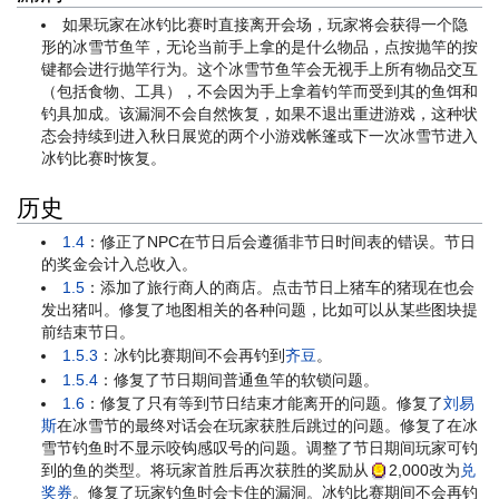
如果玩家在冰钓比赛时直接离开会场，玩家将会获得一个隐
形的冰雪节鱼竿，无论当前手上拿的是什么物品，点按抛竿的按
键都会进行抛竿行为。这个冰雪节鱼竿会无视手上所有物品交互
（包括食物、工具），不会因为手上拿着钓竿而受到其的鱼饵和
钓具加成。该漏洞不会自然恢复，如果不退出重进游戏，这种状
态会持续到进入秋日展览的两个小游戏帐篷或下一次冰雪节进入
冰钓比赛时恢复。
历史
1.4
：修正了NPC在节日后会遵循非节日时间表的错误。节日
的奖金会计入总收入。
1.5
：添加了旅行商人的商店。点击节日上猪车的猪现在也会
发出猪叫。修复了地图相关的各种问题，比如可以从某些图块提
前结束节日。
1.5.3
：冰钓比赛期间不会再钓到
齐豆
。
1.5.4
：修复了节日期间普通鱼竿的软锁问题。
1.6
：修复了只有等到节日结束才能离开的问题。修复了
刘易
斯
在冰雪节的最终对话会在玩家获胜后跳过的问题。修复了在冰
雪节钓鱼时不显示咬钩感叹号的问题。调整了节日期间玩家可钓
到的鱼的类型。将玩家首胜后再次获胜的奖励从
2,000
改为
兑
奖券
。修复了玩家钓鱼时会卡住的漏洞。冰钓比赛期间不会再钓