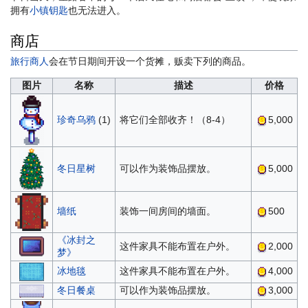
拥有
小镇钥匙
也无法进入。
商店
旅行商人
会在节日期间开设一个货摊，贩卖下列的商品。
图片
名称
描述
价格
珍奇乌鸦
(1)
将它们全部收齐！（8-4）
5,000
冬日星树
可以作为装饰品摆放。
5,000
墙纸
装饰一间房间的墙面。
500
《冰封之
这件家具不能布置在户外。
2,000
梦》
冰地毯
这件家具不能布置在户外。
4,000
冬日餐桌
可以作为装饰品摆放。
3,000