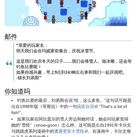
邮件
“亲爱的
玩家名
：
明天我们会在玛妮家前集合，庆祝冰雪节。
这是我们欢庆冬天的日子……我们会堆雪人、做冰雕，还会有
钓鱼比赛呢！
如果你感兴趣，早上9点到14:00左右来和我们一起庆祝吧。
-镇长刘易斯”
你知道吗
钓鱼比赛的最后，刘易斯会说“哇，这么多鱼。”这句话可能是
出自1998年版《哥斯拉》中的一句
搞笑台词
“That's a lot of
fish!”。
如果玩家在阿比盖尔的雪人旁边和她对话，她会问玩家觉得
她的“雪怪”（snow-goon）怎么样。这可能是出自1991年卡尔文
与跳跳虎系列漫画中的
遭遇变异大雪怪
。在漫画中，卡尔文堆