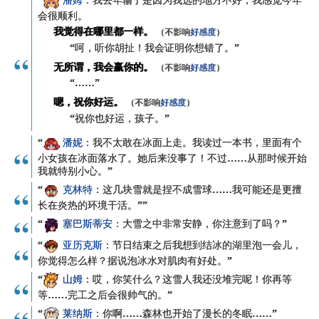
“
潘姆
：我去年输了是因为我选的地方不好，我感觉今年
会很顺利。
我觉得在哪里都一样。
（不影响
好感度
）
“呵，听你胡扯！我会证明你想错了。”
无所谓，我会赢你的。
（不影响
好感度
）
“……”
嗯，祝你好运。
（不影响
好感度
）
“祝你也好运，孩子。”
“
潘妮
：我不太敢在冰面上走。我读过一本书，里面有个
小女孩在冰面落水了。她后来没事了！不过……从那时候开始
我就特别小心。”
“
克林特
：这几块雪就是捏不成雪球……我可能还是更擅
长在炎热的环境干活。””
“
塞巴斯蒂安
：大雪之中非常安静，你注意到了吗？”
“
亚历克斯
：节日结束之后我想到结冰的湖里泡一会儿，
你觉得怎么样？据说泡冰水对肌肉有好处。”
“
山姆
：哎，你笑什么？这雪人我还没堆完呢！你再等
等……完工之后会很帅气的。”
“
莱纳斯
：你啊……森林也开始了漫长的冬眠……”