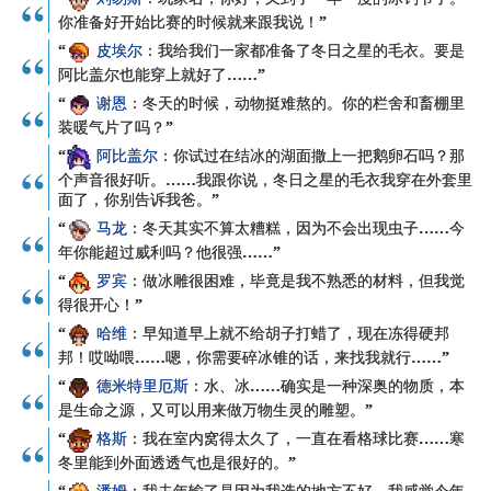
你准备好开始比赛的时候就来跟我说！”
“
皮埃尔
：我给我们一家都准备了冬日之星的毛衣。要是
阿比盖尔也能穿上就好了……”
“
谢恩
：冬天的时候，动物挺难熬的。你的栏舍和畜棚里
装暖气片了吗？”
“
阿比盖尔
：你试过在结冰的湖面撒上一把鹅卵石吗？那
个声音很好听。……我跟你说，冬日之星的毛衣我穿在外套里
面了，你别告诉我爸。”
“
马龙
：冬天其实不算太糟糕，因为不会出现虫子……今
年你能超过威利吗？他很强……”
“
罗宾
：做冰雕很困难，毕竟是我不熟悉的材料，但我觉
得很开心！”
“
哈维
：早知道早上就不给胡子打蜡了，现在冻得硬邦
邦！哎呦喂……嗯，你需要碎冰锥的话，来找我就行……”
“
德米特里厄斯
：水、冰……确实是一种深奥的物质，本
是生命之源，又可以用来做万物生灵的雕塑。”
“
格斯
：我在室内窝得太久了，一直在看格球比赛……寒
冬里能到外面透透气也是很好的。”