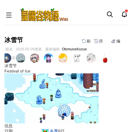
冰雪节
刷
历
编
阅读
2026-05-09
更新
最新编辑:
OtomuneKozue
跳
跳
页面贡献者 :
到
到
冰雪节
导
搜
Festival of Ice
航
索
信息
日期
冬季
8日