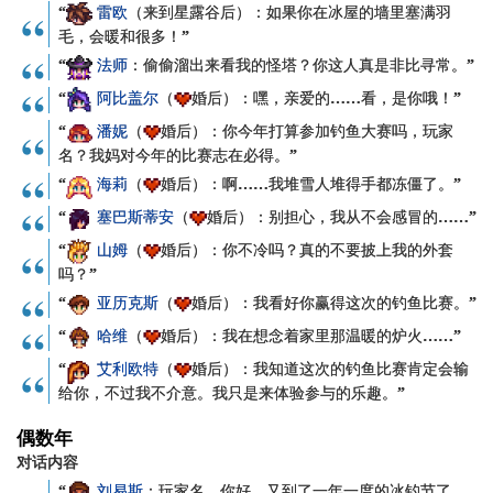
“
雷欧
（来到星露谷后）：如果你在冰屋的墙里塞满羽
毛，会暖和很多！”
“
法师
：偷偷溜出来看我的怪塔？你这人真是非比寻常。”
“
阿比盖尔
（
婚后）：嘿，亲爱的……看，是你哦！”
“
潘妮
（
婚后）：你今年打算参加钓鱼大赛吗，
玩家
名
？我妈对今年的比赛志在必得。”
“
海莉
（
婚后）：啊……我堆雪人堆得手都冻僵了。”
“
塞巴斯蒂安
（
婚后）：别担心，我从不会感冒的……”
“
山姆
（
婚后）：你不冷吗？真的不要披上我的外套
吗？”
“
亚历克斯
（
婚后）：我看好你赢得这次的钓鱼比赛。”
“
哈维
（
婚后）：我在想念着家里那温暖的炉火……”
“
艾利欧特
（
婚后）：我知道这次的钓鱼比赛肯定会输
给你，不过我不介意。我只是来体验参与的乐趣。”
偶数年
对话内容
“
刘易斯
：
玩家名
，你好，又到了一年一度的冰钓节了。