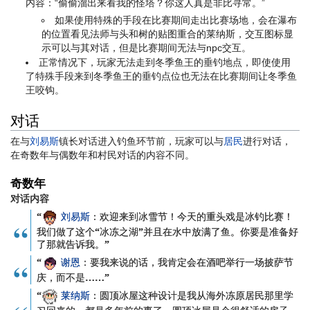
内容：“偷偷溜出来看我的怪塔？你这人真是非比寻常。”
如果使用特殊的手段在比赛期间走出比赛场地，会在瀑布
的位置看见法师与头和树的贴图重合的莱纳斯，交互图标显
示可以与其对话，但是比赛期间无法与npc交互。
正常情况下，玩家无法走到冬季鱼王的垂钓地点，即使使用
了特殊手段来到冬季鱼王的垂钓点位也无法在比赛期间让冬季鱼
王咬钩。
对话
在与
刘易斯
镇长对话进入钓鱼环节前，玩家可以与
居民
进行对话，
在奇数年与偶数年和村民对话的内容不同。
奇数年
对话内容
“
刘易斯
：欢迎来到冰雪节！今天的重头戏是冰钓比赛！
我们做了这个“冰冻之湖”并且在水中放满了鱼。你要是准备好
了那就告诉我。”
“
谢恩
：要我来说的话，我肯定会在酒吧举行一场披萨节
庆，而不是……”
“
莱纳斯
：圆顶冰屋这种设计是我从海外冻原居民那里学