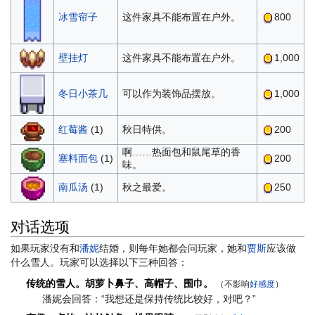
冰雪帘子
这件家具不能布置在户外。
800
壁挂灯
这件家具不能布置在户外。
1,000
冬日小茶几
可以作为装饰品摆放。
1,000
红莓酱
(1)
秋日特供。
200
啊……热面包和鼠尾草的香
塞料面包
(1)
200
味。
南瓜汤
(1)
秋之最爱。
250
对话选项
如果玩家没有和
潘妮
结婚，则每年她都会问玩家，她和
贾斯
应该做
什么雪人。玩家可以选择以下三种回答：
传统的雪人。胡萝卜鼻子、高帽子、围巾。
（不影响
好感度
）
潘妮会回答：“我想还是保持传统比较好，对吧？”