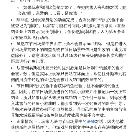
出了几个变异的雪人。
如果玩家和阿比盖尔结婚了，在她的雪人旁和她对话，她
会说“嘿，亲爱的……看，是你哦！”
除非鱼飞回玩家身边的动画完成，否则比赛中钓到的鱼不会
被登记为“捕获”。玩家有可能在时间耗尽时抓到第五条鱼（甚至
钓鱼条上方显示“完美”捕获），但仍然输掉比赛，因为第五条鱼
没有完成其飞行动画。
虽然在节日场景中界面右上角不会显示buff图标，但是在进入
节日场景前吃下的增益食物在节日场景中依旧是生效的（速度增
益除外），这意味这玩家可以以15级钓鱼等级的绿条长度和抛竿
距离进行钓鱼比赛。
尽管刘易斯在比赛开始时提到必须是从冰洞中钓起来的鱼才
会被计数，但是实际上玩家只要站在冰面上，即使往外抛竿到右
侧的河流中钓起的鱼也是会被计入钓到的数量中的。
节日期间钓到的鱼不会获得钓鱼经验，且不会解锁钓鱼图
鉴。因此，在节日场景所进行的钓鱼小游戏并不被记为一次正常
钓鱼，所以如果玩家从来没有成功钓上过任何一条鱼，则每次进
入冰雪节的钓鱼小游戏时，都会看到第一次钓鱼时的新手引导，
且每次右侧进度条都不会自然掉落。且自己的鱼竿中的鱼饵与渔
具和水域祝福的前3条鱼降低难度效果也都不会生效。
正常情况下，玩家无法与节日场景中的
法师
对话，因为他被
莱纳斯的冰屋挡住了。但游戏的数据文件中确实存在法师的对话