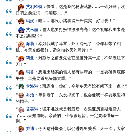
“
艾利欧特
：快看，这是我的秘密武器……一壶好酒，吹
口哨之前先润一润嘴唇……”
“
玛妮
：哇……那只小猪裹得严严实实，好可爱！”
“
艾米丽
：雪人也要打扮得漂漂亮亮！这个礼帽和围巾是
不是很时髦？”
“
海莉
：幸好我戴了耳罩，外面冷死了！今年我带了相
机，今天光线很好，适合拍冬天的照片！”
“
莉亚
：雕刻冰之前要先让它温度升高一点，不然没法下
刀！”
“
玛鲁
：想堆出结实的雪人是有诀窍的，一是要确保底部
平整，二是要避免头部太重。”
“
卡洛琳
：
玩家名
，你好，今年冬天有没有闲下来一点？”
“
乔治
：等你老了，头发掉光了，也会像我一样要戴暖和
的帽子。”
“
艾芙琳
：说不准这就是我最后一次跟亚历克斯堆雪人
了……天知道呢。亲爱的，生命很短暂，一定要珍惜每一
刻。”
“
乔迪
：今天这种聚会可以促进邻里关系。天一冷，大家