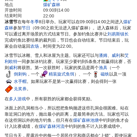
地点
煤矿森林
开放时间
09:00到14:00
结束时间
22:00
冰雪节
在每年
冬季
8日举办。玩家可以在09:00到14:00之间进入
煤矿
森林
参加
节日
（09:00之前无法进入煤矿森林）。进入森林后，玩家
可以通过离开场景的方式结束节日。参加钓鱼比赛并让
刘易斯镇长
完成钓鱼比赛结果的裁判后，节日也会自动结束。节日结束后，玩
家会自动返回
农场
，时间变为22:00。
冰雪节以冰雕、雪人和冰屋为主题。玩家还可以与
潘姆
、
威利
和
艾
利欧特
一同参加冰钓比赛。玩家至少要钓到5条鱼才能赢得比赛，否
则
威利
将获胜。第一次获胜时，玩家的奖品是两个
渔具
（一个
倒刺钩
，一个
精装旋式鱼饵
）、一个
磁铁
以及一顶
水手帽
。如果玩家不是第一次赢得比赛，则会得到一张
兑奖券
。
在
多人游戏
中，所有获胜的玩家都会获得奖励。
冰面上的孔洞相当小，所以想把鱼钩抛进这些孔洞会很困难。站在
靠近洞口的地方，抛出最小的距离，是最简单的方法。玩家也可以
在这些洞以外的地方钓鱼，但只有在
煤矿森林池塘
中钓到的鱼才会
计入比赛成绩，在
煤矿森林河流
中钓到的鱼不计入比赛成绩中。
节日当天，星露谷中的每一个居民住宅和商店都会“上锁”，即使玩家