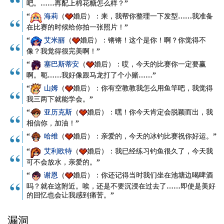
吧。……再配上棉花糖怎么样？”
“
海莉
（
婚后）：来，我帮你整理一下发型……我准备
在比赛的时候给你拍一张照片！”
“
艾米丽
（
婚后）：锵锵！这个是你！啊？你觉得不
像？我觉得很完美啊！”
“
塞巴斯蒂安
（
婚后）：哎，今天的比赛你一定要赢
啊。呃……我好像跟马龙打了个小赌……”
“
山姆
（
婚后）：你有空教教我怎么用鱼竿吧，我觉得
我三两下就能学会。”
“
亚历克斯
（
婚后）：嘿！你今天肯定会脱颖而出，我
相信你，加油！”
“
哈维
（
婚后）：亲爱的，今天的冰钓比赛祝你好运。”
“
艾利欧特
（
婚后）：我已经练习钓鱼很久了，今天我
可不会放水，亲爱的。”
“
谢恩
（
婚后）：你还记得当时我们坐在池塘边喝啤酒
吗？就在这附近。唉，还是不要沉浸在过去了……即使是美好
的回忆也会让我感到痛苦。”
漏洞