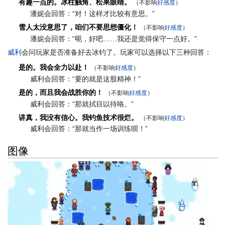
有趣一点的。冰柱触角、松果眼睛。
（不影响
好感度
）
潘妮会回答：“对！这样才比较有意思。”
雪人太没意思了，咱们不要思想僵化！
（不影响
好感度
）
潘妮会回答：“呃，好吧……我还是觉得保守一点好。”
威利
会问玩家是否准备好去冰钓了。玩家可以选择以下三种回答：
是的。我会全力以赴！
（不影响
好感度
）
威利会回答：“要的就是这股精神！”
是的，而且我会战胜你的！
（不影响
好感度
）
威利会回答：“那就拭目以待咯。”
讲真，我没有信心。我钓鱼技术很烂。
（不影响
好感度
）
威利会回答：“那就当作一场训练呗！”
图像