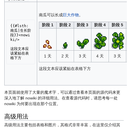
南瓜可以长成
巨大作物
。
阶段 1
阶段 2
阶段 3
阶段 4
阶段 5
{{#lsth:
南瓜|生长阶
段}}<nowi
ki/>

这段文本应
该紧贴在表
1 天
2 天
3 天
4 天
3 天
这段文本应该紧贴在表格下方
本页面就使用了大量的魔术字，可以通过查看本页面的源代码来更
深入地了解 nowiki 的详细用法。在查看源代码时，请思考每一处
nowiki 为何要出现在那个位置。
高级用法
高级用法主要包括表格和图片，其格式非常丰富，在这里仅介绍其