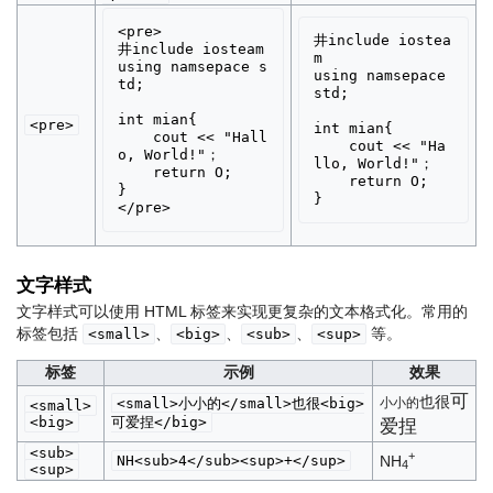
<pre>

井include iostea
井include iosteam

m

using namsepace s
using namsepace 
td;

std;

int mian{

<pre>
int mian{

    cout << "Hall
    cout << "Ha
o, World!"；

llo, World!"；

    return O;

    return O;

}

文字样式
文字样式可以使用 HTML 标签来实现更复杂的文本格式化。常用的
标签包括
、
、
、
等。
<small>
<big>
<sub>
<sup>
标签
示例
效果
可
也很
<small>小小的</small>也很<big>
小小的
<small>
<big>
可爱捏</big>
爱捏
<sub>
+
NH<sub>4</sub><sup>+</sup>
NH
4
<sup>