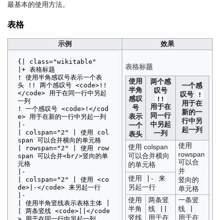
最基本的使用方法。
表格
示例
效果
{| class="wikitable"

表格标题
|+ 表格标题

! 使用半角感叹号表示一个表
使用
两个感
头 !! 两个感叹号 <code>!!
一个感
半角
叹号
</code> 用于在同一行中另起
叹号
!
感叹
!!
一列

用于在
用于在
号
! 一个感叹号 <code>!</cod
新的一
同一行
表示
e> 用于在新的一行中另起一列

行中另
中另起
|-

一个
起一列
| colspan="2" | 使用 col
一列
表头
span 可以合并横向的单元格

使用
使用 colspan
| rowspan="2" | 使用 row
rowspan
可以合并横向
span 可以合并<br/>竖向的单
可以合
元格

的单元格
并
|-

使用
来
|-
| colspan="2" | 使用 <co
竖向的
另起一行
de>|-</code> 来另起一行

单元格
|-

使用
两条竖
一条竖
| 使用半角竖线表示表格主体 |
半角
线
线
||
|
| 两条竖线 <code>||</code
竖线
用于在
用于在
> 用于在同一行中另起一列
