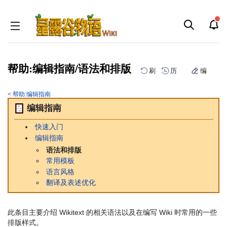
帮助:编辑指南/语法和排版
刷
历
编
<
帮助:编辑指南
跳
跳
编辑指南
到
到
导
搜
快速入门
航
索
编辑指南
语法和排版
常用模板
语言风格
翻译及表述优化
此条目主要介绍 Wikitext 的相关语法以及在编写 Wiki 时常用的一些
排版样式。