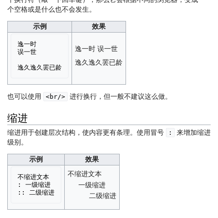
个空格或是什么也不会发生。
示例
效果
逸一时

逸一时 误一世
误一世

逸久逸久罢已龄
也可以使用
进行换行，但一般不建议这么做。
<br/>
缩进
缩进用于创建层次结构，使内容更有条理。使用冒号
来增加缩进
:
级别。
示例
效果
不缩进文本
不缩进文本

一级缩进
: 一级缩进

二级缩进