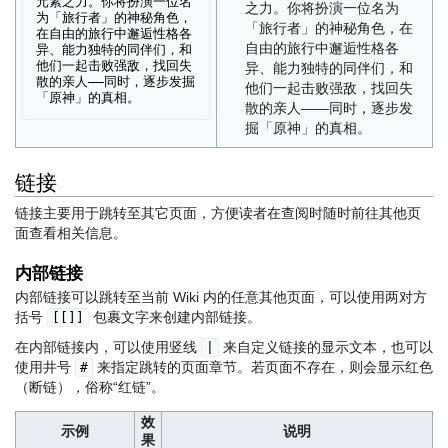
元素之力。你将扮演一位名
之力。你将扮演一位名为
为「旅行者」的神秘角色，
「旅行者」的神秘角色，在
在自由的旅行中邂逅性格各
自由的旅行中邂逅性格各
异、能力独特的同伴们，和
他们一起击败强敌，找回失
异、能力独特的同伴们，和
散的亲人——同时，逐步发掘
他们一起击败强敌，找回失
散的亲人——同时，逐步发
掘「原神」的真相。
链接
链接主要用于跳转至其它页面，方便读者在查阅时随时前往其他页
面查看相关信息。
内部链接
内部链接可以跳转至当前 Wiki 内的任意其他页面，可以使用两对方
括号
包裹文字来创建内部链接。
[[]]
在内部链接内，可以使用竖线
来自定义链接的显示文本，也可以
|
使用井号
来指定跳转的页面章节。若页面不存在，则会显示红色
#
（断链），俗称“红链”。
效
示例
说明
果