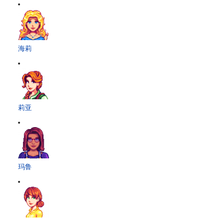
海莉
莉亚
玛鲁