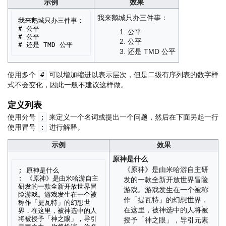
示例
效果
我来鹅城只办三件事：
我来鹅城只办三件事：

# 公平

公平
# 公平

公平
还是 TMD 公平
使用多个
可以增加缩进以表示层次，但是二级有序列表的数字样
#
式不会变化，因此一般不建议这样做。
定义列表
使用分号
来定义一个名词或提出一个问题，然后在下面另起一行
;
使用冒号
进行解释。
:
示例
效果
原神是什么
《原神》是由米哈游自主研
; 原神是什么

: 《原神》是由米哈游自主
发的一款全新开放世界冒险
研发的一款全新开放世界冒
游戏。游戏发生在一个被称
险游戏。游戏发生在一个被
作「提瓦特」的幻想世界，
称作「提瓦特」的幻想世
在这里，被神选中的人将被
界，在这里，被神选中的人
将被授予「神之眼」，导引
授予「神之眼」，导引元素