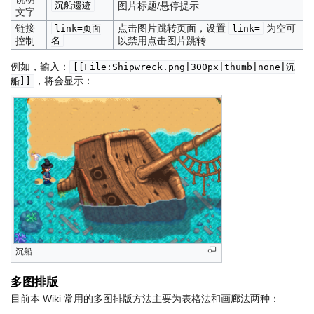
沉船遗迹
图片标题/悬停提示
文字
链接
点击图片跳转页面，设置
为空可
link=页面
link=
控制
名
以禁用点击图片跳转
例如，输入：
[[File:Shipwreck.png|300px|thumb|none|沉
，将会显示：
船]]
沉船
多图排版
目前本 Wiki 常用的多图排版方法主要为表格法和画廊法两种：