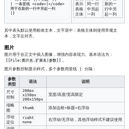
表示
同一行
新的一
| 一条竖线 <code>|</code> 
用于在新的一行中另起一列

表格
中另起
行中另
主体
一列
起一列
其中表头默认使用粗体文本，文字居中；表格主体则使用常规文
本，文字左对齐。
图片
图片用于在正文中插入图像，增强内容表现力。基本语法为：
。
[[File:图片名.扩展名|参数]]
图片参数控制显示样式，多个参数用竖线
分隔：
|
参数
语法
说明
类型
200px
尺寸
宽度/高度/宽高限定
x150px
控制
200x150px
缩略
添加边框+标题+右浮动
thumb
图
浮动
right
右浮动/无浮动，其他浮动样式不建议使用
定位
none
说明