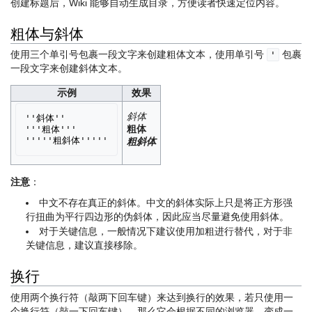
创建标题后，Wiki 能够自动生成目录，方便读者快速定位内容。
粗体与斜体
使用三个单引号包裹一段文字来创建粗体文本，使用单引号
包裹
'
一段文字来创建斜体文本。
示例
效果
斜体
''斜体''

粗体
'''粗体'''

粗斜体
注意
：
中文不存在真正的斜体。中文的斜体实际上只是将正方形强
行扭曲为平行四边形的伪斜体，因此应当尽量避免使用斜体。
对于关键信息，一般情况下建议使用加粗进行替代，对于非
关键信息，建议直接移除。
换行
使用两个换行符（敲两下回车键）来达到换行的效果，若只使用一
个换行符（敲一下回车键），那么它会根据不同的浏览器，变成一