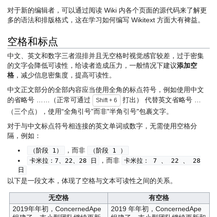
对于新的编辑者，可以通过阅读 Wiki 内各个页面的源代码来了解更
多的语法和排版格式，这在学习如何编写 Wikitext 方面大有裨益。
空格和标点
中文、英文和数字三者混排并且无空格时视觉感官较差，过于密集
的文字会降低可读性，给读者造成压力，一般情况下建议
添加空
格
，减少信息密集度，提高可读性。
中文正文部分的全部内容应当使用全角的标点符号，例如使用中文
的省略号 ……（正常可通过
打出） 代替英文省略号 …
Shift + 6
（三个点），使用“全角引号”而非"半角引号"包裹文字。
对于与中文标点符号相连接的英文单词或数字，无需使用空格分
隔，例如：
，而非
（阶段 1）
（阶段 1 ）
，而非
卡米拉：7、22、28 日
卡米拉： 7 、 22 、 28
日
以下是一段文本，体现了空格与文本可读性之间的关系。
无空格
有空格
2019年年初，ConcernedApe
2019 年年初，ConcernedApe