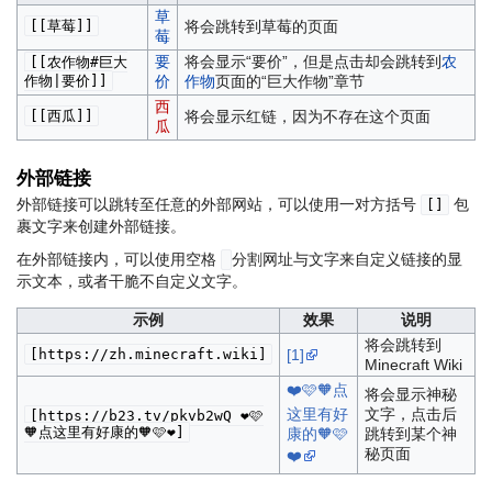
草
[[草莓]]
将会跳转到草莓的页面
莓
要
将会显示“要价”，但是点击却会跳转到
农
[[农作物#巨大
作物|要价]]
价
作物
页面的“巨大作物”章节
西
[[西瓜]]
将会显示红链，因为不存在这个页面
瓜
外部链接
外部链接可以跳转至任意的外部网站，可以使用一对方括号
包
[]
裹文字来创建外部链接。
在外部链接内，可以使用空格
分割网址与文字来自定义链接的显
示文本，或者干脆不自定义文字。
示例
效果
说明
将会跳转到
[https://zh.minecraft.wiki]
[1]
Minecraft Wiki
❤️🩷🧡点
将会显示神秘
这里有好
文字，点击后
[https://b23.tv/pkvb2wQ ❤️🩷
🧡点这里有好康的🧡🩷❤️]
康的🧡🩷
跳转到某个神
秘页面
❤️