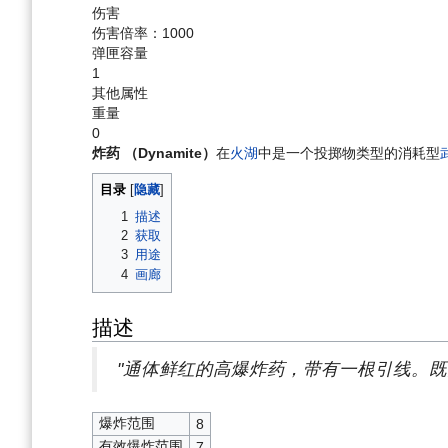
伤害
伤害倍率：
1000
弹匣容量
1
其他属性
重量
0
炸药 （Dynamite）
在
火湖
中是一个投掷物类型的消耗型
目录
1
描述
2
获取
3
用途
4
画廊
描述
"通体鲜红的高爆炸药，带有一根引线。既
爆炸范围
8
有效爆炸范围
7