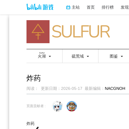
主站
首页
排行榜
发现
Sulfur
火湖
硫荒域
图鉴
炸药
阅读：
更新日期：
2026-05-17
最新编辑：
NACGNOH
跳
跳
到
到
页面贡献者 :
导
搜
航
索
炸药