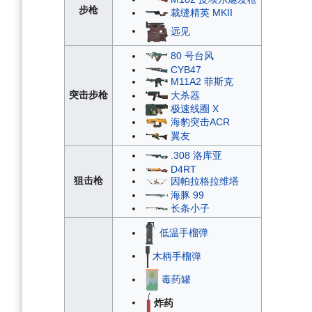
步枪
裁缝精英 MKII
远见
80 号台风
CYB47
M11A2 菲斯克
突击步枪
大杀器
极速线圈 X
海豹突击ACR
翼友
.308 洛库亚
D4RT
狙击枪
因帕拉格拉维塔
海豚 99
长条小子
低温手榴弹
木柄手榴弹
毒药罐
炸药