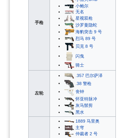
小鲍尔
无名
星视双枪
手枪
沙罗曼隐蛇
海豹突击 9 号
烈马 89 号
贝克 8 号
闪曳
骑士
.357 巴尔萨泽
.38 警枪
丧钟
左轮
怀亚特脉冲
灰马鬃剪
黑水
1889 马里奥
主穹
仲裁者 2 号