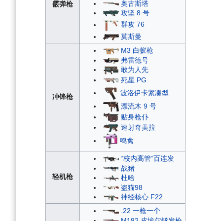
奥古斯塔
霰弹枪
攻坚 8 号
群攻 76
莫斯曼
M3 白蚁枪
弗雷德号
敢为人先
死星 PG
波洛伊卡紧凑型
冲锋枪
漂流木 9 号
贴身枪仆
速射奇美拉
鸣禽
“校内高管”百连发
战猪
轻机枪
杜哈
盗猫98
神经核心 F22
.22 一枪一个
M182 皮埃尔燧发枪