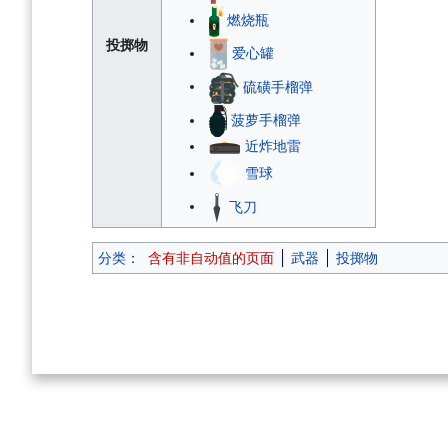
燃烧瓶
投掷物
爱心罐
硫磺手榴弹
菠萝手榴弹
近炸地雷
雪球
飞刀
分类
：
含有非自动值的页面
武器
投掷物