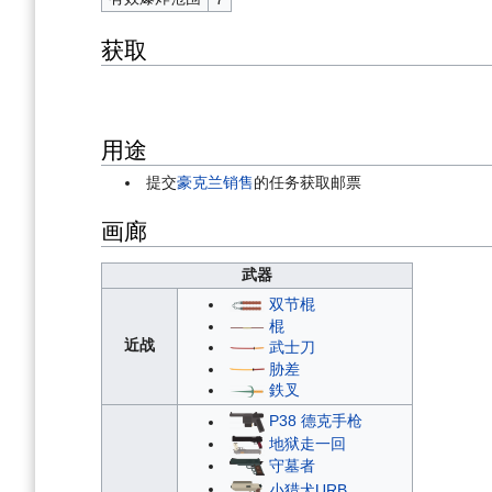
获取
用途
提交
豪克兰销售
的任务获取邮票
画廊
武器
双节棍
棍
近战
武士刀
胁差
鉄叉
P38 德克手枪
地狱走一回
守墓者
小猎犬URB