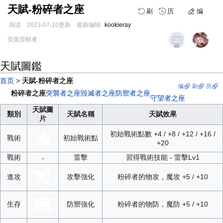
天賦-粉碎者之座
刷
历
编
阅读
2023-07-10
更新
最新编辑:
kookieray
跳
跳
页面贡献者 :
到
到
导
搜
天賦圖鑑
航
索
首页
>
天賦-粉碎者之座
编
刷
历
粉碎者之座
突襲者之座
毀滅者之座
防禦者之座
守望者之座
天賦圖
類別
天賦名稱
天賦效果
片
初始戰術點數 +4 / +8 / +12 / +16 /
戰術
初始戰術點
+20
戰術
雷擊
習得戰術技能 - 雷擊Lv1
-
進攻
攻擊強化
粉碎者的物攻，魔攻 +5 / +10
生存
防禦強化
粉碎者的物防，魔防 +5 / +10