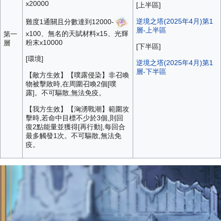
x20000
[上半區]
逆境之塔(2025年4月)第1
難度1通關且分數達到12000-
層-上半區
x100、無名的天賦材料x15、光輝
第一
粉末x10000
層
[下半區]
[環境]
逆境之塔(2025年4月)第1
層-下半區
【敵方生效】【噗露侵染】非召喚
物被擊敗時,在周圍召喚2個[噗
露]。不可驅散,無法免疫。
【我方生效】【洶湧戰潮】範圍攻
擊時,若命中目標不少於3個,則回
復2點能量並獲得[再行動],每回合
最多觸發1次。不可驅散,無法免
疫。