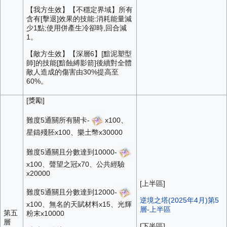
【我方生效】【不穩定界域】所有
含有[擊退]效果的技能:消耗能量減
少1點;使用併產生冷卻時,回合減
1。
【敵方生效】【深層6】[黯泥塑型
師]的技能[黯蝕縛影箭]後續對全體
敵人造成的傷害由30%提高至
60%。
[獎勵]
難度5通關所有關卡-
x100、
星鑄殘胚x100、樂土幣x30000
難度5通關且分數達到10000-
x100、聲望之冠x70、公共經驗
x20000
[上半區]
難度5通關且分數達到12000-
逆境之塔(2025年4月)第5
x100、無名的天賦材料x15、光輝
層-上半區
第五
粉末x10000
層
[下半區]