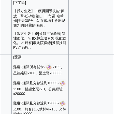
[下半區]
【我方生效】※獲得團隊技能[解
放一擊‧粉碎枷鎖]。※ 每當[哈希
姆]失去30%生命,在戰場中會出現
額外的[鈴蘭餅]補給。
【敵方生效】※[奴隸主哈希姆]個
性強化。※ [奴隸主哈希姆]技能強
化。※ 所有[歌劇院保鏢]獲得技能
[投沙蝕瓶]。
[獎勵]
難度2通關所有關卡-
x100、
星鑄殘胚x100、樂土幣x30000
難度2通關且分數達到10000-
x100、聲望之冠x70、公共經驗
x20000
難度2通關且分數達到12000-
x100、無名的天賦材料x15、光輝
粉末x10000