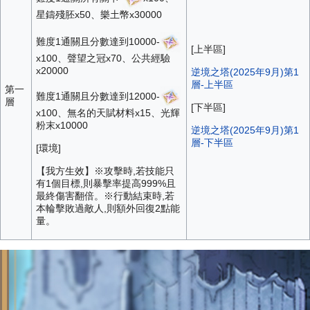
星鑄殘胚x50、樂土幣x30000
難度1通關且分數達到10000-
[上半區]
x100、聲望之冠x70、公共經驗
x20000
逆境之塔(2025年9月)第1
層-上半區
第一
難度1通關且分數達到12000-
層
[下半區]
x100、無名的天賦材料x15、光輝
粉末x10000
逆境之塔(2025年9月)第1
層-下半區
[環境]
【我方生效】※攻擊時,若技能只
有1個目標,則暴擊率提高999%且
最終傷害翻倍。※行動結束時,若
本輪擊敗過敵人,則額外回復2點能
量。