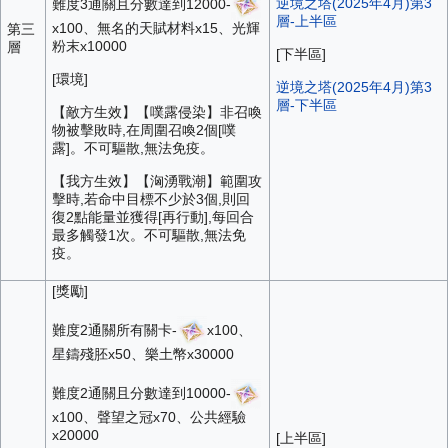
逆境之塔(2025年4月)第3
難度3通關且分數達到12000-
層-上半區
x100、無名的天賦材料x15、光輝
第三
粉末x10000
層
[下半區]
[環境]
逆境之塔(2025年4月)第3
層-下半區
【敵方生效】【噗露侵染】非召喚
物被擊敗時,在周圍召喚2個[噗
露]。不可驅散,無法免疫。
【我方生效】【洶湧戰潮】範圍攻
擊時,若命中目標不少於3個,則回
復2點能量並獲得[再行動],每回合
最多觸發1次。不可驅散,無法免
疫。
[獎勵]
難度2通關所有關卡-
x100、
星鑄殘胚x50、樂土幣x30000
難度2通關且分數達到10000-
x100、聲望之冠x70、公共經驗
x20000
[上半區]