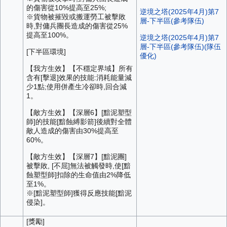
的傷害從10%提高至25%;
逆境之塔(2025年4月)第7
※貨物被摧毀或搬運勞工被擊敗
層-下半區(參考隊伍)
時,對傭兵團長造成的傷害從25%
提高至100%。
逆境之塔(2025年4月)第7
層-下半區(參考隊伍)(隊伍
[下半區環境]
優化)
【我方生效】【不穩定界域】所有
含有[擊退]效果的技能:消耗能量減
少1點;使用併產生冷卻時,回合減
1。
【敵方生效】【深層6】[黯泥塑型
師]的技能[黯蝕縛影箭]後續對全體
敵人造成的傷害由30%提高至
60%。
【敵方生效】【深層7】[黯泥團]
被擊敗, [不屈]無法被觸發時,使[黯
蝕塑型師]扣除的生命值由2%降低
至1%。
※[黯泥塑型師]獲得反應技能[黯泥
侵染]。
[獎勵]