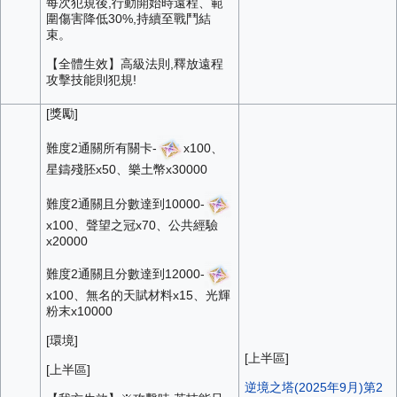
每次犯規後,行動開始時遠程、範
圍傷害降低30%,持續至戰鬥結
束。
【全體生效】高級法則,釋放遠程
攻擊技能則犯規!
[獎勵]
難度2通關所有關卡-
x100、
星鑄殘胚x50、樂土幣x30000
難度2通關且分數達到10000-
x100、聲望之冠x70、公共經驗
x20000
難度2通關且分數達到12000-
x100、無名的天賦材料x15、光輝
粉末x10000
[環境]
[上半區]
[上半區]
逆境之塔(2025年9月)第2