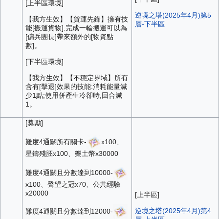
[上半區環境]
逆境之塔(2025年4月)第5
【我方生效】【貨運先鋒】擁有技
層-下半區
能[搬運貨物],完成一輪搬運可以為
[傭兵團長]帶來額外的[物資點
數]。
[下半區環境]
【我方生效】【不穩定界域】所有
含有[擊退]效果的技能:消耗能量減
少1點;使用併產生冷卻時,回合減
1。
[獎勵]
難度4通關所有關卡-
x100、
星鑄殘胚x100、樂土幣x30000
難度4通關且分數達到10000-
x100、聲望之冠x70、公共經驗
x20000
[上半區]
逆境之塔(2025年4月)第4
難度4通關且分數達到12000-