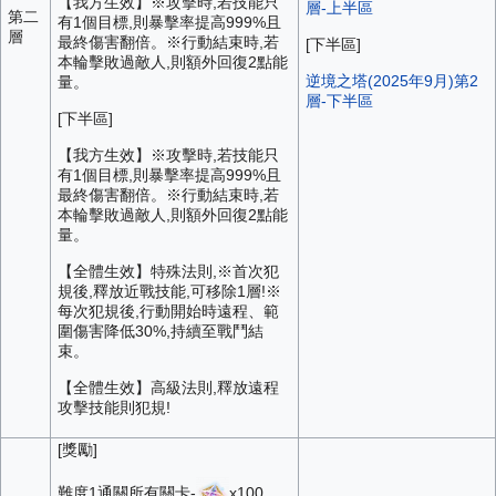
【我方生效】※攻擊時,若技能只
層-上半區
第二
有1個目標,則暴擊率提高999%且
層
最終傷害翻倍。※行動結束時,若
[下半區]
本輪擊敗過敵人,則額外回復2點能
逆境之塔(2025年9月)第2
量。
層-下半區
[下半區]
【我方生效】※攻擊時,若技能只
有1個目標,則暴擊率提高999%且
最終傷害翻倍。※行動結束時,若
本輪擊敗過敵人,則額外回復2點能
量。
【全體生效】特殊法則,※首次犯
規後,釋放近戰技能,可移除1層!※
每次犯規後,行動開始時遠程、範
圍傷害降低30%,持續至戰鬥結
束。
【全體生效】高級法則,釋放遠程
攻擊技能則犯規!
[獎勵]
難度1通關所有關卡-
x100、