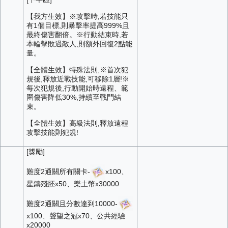
【我方生效】※攻擊時,若技能只
有1個目標,則暴擊率提高999%且
最終傷害翻倍。※行動結束時,若
本輪擊敗過敵人,則額外回復2點能
量。
【全體生效】特殊法則,※首次犯
規後,釋放近戰技能,可移除1層!※
每次犯規後,行動開始時遠程、範
圍傷害降低30%,持續至戰鬥結
束。
【全體生效】高級法則,釋放遠程
攻擊技能則犯規!
[獎勵]
難度2通關所有關卡-
x100、
星鑄殘胚x50、樂土幣x30000
難度2通關且分數達到10000-
x100、聲望之冠x70、公共經驗
x20000