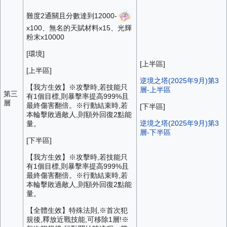
難度2通關且分數達到12000-
x100、無名的天賦材料x15、光輝
粉末x10000
[環境]
[上半區]
[上半區]
逆境之塔(2025年9月)第3
【我方生效】※攻擊時,若技能只
層-上半區
第三
有1個目標,則暴擊率提高999%且
層
最終傷害翻倍。※行動結束時,若
[下半區]
本輪擊敗過敵人,則額外回復2點能
逆境之塔(2025年9月)第3
量。
層-下半區
[下半區]
【我方生效】※攻擊時,若技能只
有1個目標,則暴擊率提高999%且
最終傷害翻倍。※行動結束時,若
本輪擊敗過敵人,則額外回復2點能
量。
【全體生效】特殊法則,※首次犯
規後,釋放近戰技能,可移除1層!※