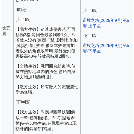
[環境]
[上半區]
[上半區]
逆境之塔(2025年9月)第5
層-上半區
第五
【我方生效】※造成傷害時,可再
層
移動3格,每回合最多觸發1次。※
[下半區]
若敵人沒有[連攜打擊],則對其施加
[連攜打擊],效果:被除本效果施加
逆境之塔(2025年9月)第5
者以外的角色攻擊時,最終受到傷
層-下半區
害提高40%,該效果持續2回合。
【全體生效】戰鬥回合結束時,佔
據在熱點地區內的角色,會給自身
勢力增加1層勝利點。
【敵方生效】所有敵人的職能屬性
變為無職。
[下半區]
【我方生效】※獲得團隊技能[解
放一擊‧粉碎枷鎖]。※ 每當[哈希
姆]失去30%生命,在戰場中會出現
額外的[鈴蘭餅]補給。