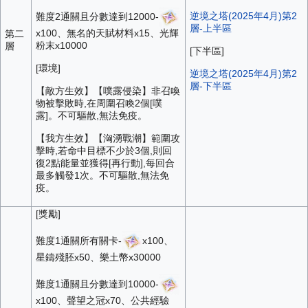
逆境之塔(2025年4月)第2
難度2通關且分數達到12000-
層-上半區
x100、無名的天賦材料x15、光輝
第二
粉末x10000
層
[下半區]
[環境]
逆境之塔(2025年4月)第2
層-下半區
【敵方生效】【噗露侵染】非召喚
物被擊敗時,在周圍召喚2個[噗
露]。不可驅散,無法免疫。
【我方生效】【洶湧戰潮】範圍攻
擊時,若命中目標不少於3個,則回
復2點能量並獲得[再行動],每回合
最多觸發1次。不可驅散,無法免
疫。
[獎勵]
難度1通關所有關卡-
x100、
星鑄殘胚x50、樂土幣x30000
難度1通關且分數達到10000-
x100、聲望之冠x70、公共經驗