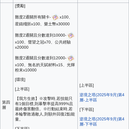
[獎勵]
難度2通關所有關卡-
x100、
星鑄殘胚x100、樂土幣x30000
難度2通關且分數達到10000-
x100、聲望之冠x70、公共經驗
x20000
難度2通關且分數達到12000-
x100、無名的天賦材料x15、光輝
粉末x10000
[環境]
[上半區]
[上半區]
逆境之塔(2025年9月)第4
【我方生效】※攻擊時,若技能只
層-上半區
第四
有1個目標,則暴擊率提高999%且
層
最終傷害翻倍。※行動結束時,若
[下半區]
本輪擊敗過敵人,則額外回復2點能
逆境之塔(2025年9月)第4
量。
層-下半區
[下半區]