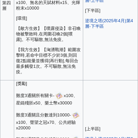
層-上半區
x100、無名的天賦材料x15、光輝
第四
粉末x10000
層
[下半區]
[環境]
逆境之塔(2025年4月)第4
層-下半區
【敵方生效】【噗露侵染】非召喚
物被擊敗時,在周圍召喚2個[噗
露]。不可驅散,無法免疫。
【我方生效】【洶湧戰潮】範圍攻
擊時,若命中目標不少於3個,則回
復2點能量並獲得[再行動],每回合
最多觸發1次。不可驅散,無法免
疫。
[獎勵]
難度3通關所有關卡-
x100、
星鑄殘胚x50、樂土幣x30000
難度3通關且分數達到10000-
x100、聲望之冠x70、公共經驗
x20000
[上半區]