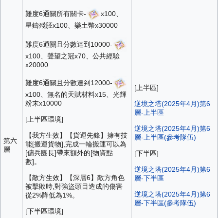
難度6通關所有關卡-
x100、
星鑄殘胚x100、樂土幣x30000
難度6通關且分數達到10000-
x100、聲望之冠x70、公共經驗
x20000
難度6通關且分數達到12000-
[上半區]
x100、無名的天賦材料x15、光輝
粉末x10000
逆境之塔(2025年4月)第6
層-上半區
[上半區環境]
逆境之塔(2025年4月)第6
【我方生效】【貨運先鋒】擁有技
層-上半區(參考隊伍)
第六
能[搬運貨物],完成一輪搬運可以為
層
[傭兵團長]帶來額外的[物資點
[下半區]
數]。
逆境之塔(2025年4月)第6
【敵方生效】【深層6】敵方角色
層-下半區
被擊敗時,對強盜頭目造成的傷害
逆境之塔(2025年4月)第6
從2%降低為1%。
層-下半區(參考隊伍)
[下半區環境]