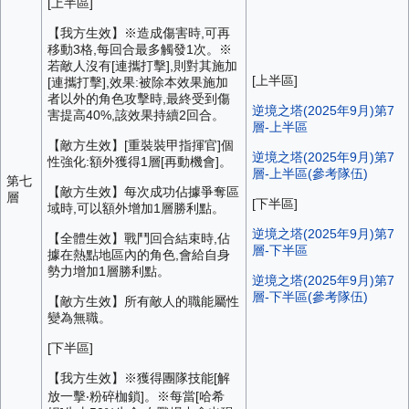
[上半區]
【我方生效】※造成傷害時,可再
移動3格,每回合最多觸發1次。※
若敵人沒有[連攜打擊],則對其施加
[上半區]
[連攜打擊],效果:被除本效果施加
者以外的角色攻擊時,最終受到傷
逆境之塔(2025年9月)第7
害提高40%,該效果持續2回合。
層-上半區
【敵方生效】[重裝裝甲指揮官]個
逆境之塔(2025年9月)第7
性強化:額外獲得1層[再動機會]。
層-上半區(參考隊伍)
第七
【敵方生效】每次成功佔據爭奪區
層
[下半區]
域時,可以額外增加1層勝利點。
逆境之塔(2025年9月)第7
【全體生效】戰鬥回合結束時,佔
層-下半區
據在熱點地區內的角色,會給自身
勢力增加1層勝利點。
逆境之塔(2025年9月)第7
層-下半區(參考隊伍)
【敵方生效】所有敵人的職能屬性
變為無職。
[下半區]
【我方生效】※獲得團隊技能[解
放一擊‧粉碎枷鎖]。※每當[哈希