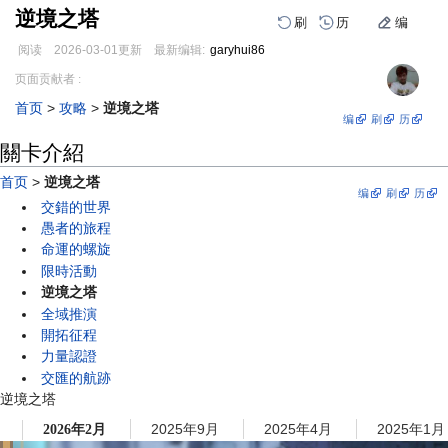
逆境之塔
刷
历
编
阅读
2026-03-01
更新
最新编辑:
garyhui86
跳
跳
页面贡献者 :
到
到
首页
>
攻略
>
逆境之塔
导
搜
编
刷
历
航
索
關卡介紹
首页
>
逆境之塔
编
刷
历
交錯的世界
愚者的旅程
命運的螺旋
限時活動
逆境之塔
全域推演
開拓征程
力量認證
交匯的航跡
逆境之塔
2025年9月
2025年4月
2025年1月
2026年2月