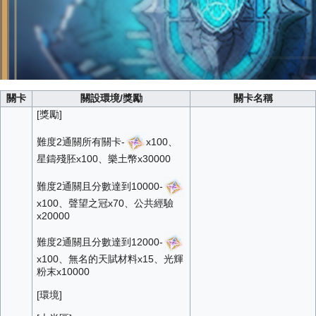
關卡
關設環境/獎勵
關卡名稱
[獎勵]
難度2通關所有關卡-
x100、
星鑄殘胚x100、樂土幣x30000
難度2通關且分數達到10000-
x100、聲望之冠x70、公共經驗
x20000
難度2通關且分數達到12000-
x100、無名的天賦材料x15、光輝
粉末x10000
[環境]