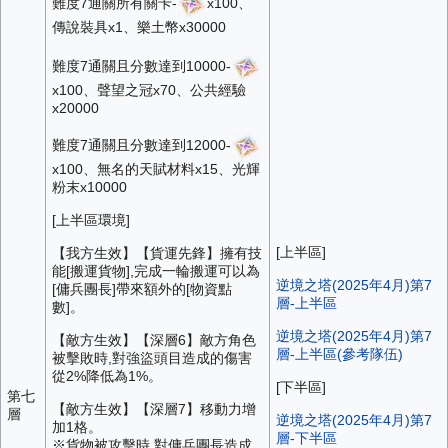
難度7通關所有關卡-
x100、
傳說裝具x1、樂土幣x30000
難度7通關且分數達到10000-
x100、聲望之冠x70、公共經驗
x20000
難度7通關且分數達到12000-
x100、無名的天賦材料x15、光輝
粉末x10000
[上半區環境]
[上半區]
【我方生效】【貨運先鋒】擁有技
能[搬運貨物],完成一輪搬運可以為
逆境之塔(2025年4月)第7
[傭兵團長]帶來額外的[物資點
層-上半區
數]。
逆境之塔(2025年4月)第7
【敵方生效】【深層6】敵方角色
層-上半區(參考隊伍)
被擊敗時,對強盜頭目造成的傷害
從2%降低為1%。
[下半區]
第七
【敵方生效】【深層7】移動力增
層
逆境之塔(2025年4月)第7
加1格。
層-下半區
※貨物被攻擊時,對傭兵團長造成