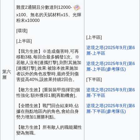
難度2通關且分數達到12000-
x100、無名的天賦材料x15、光輝
粉末x10000
[環境]
[上半區]
[上半區]
逆境之塔(2025年9月)第6
【我方生效】※造成傷害時,可再
層-上半區
移動3格,每回合最多觸發1次。※
若敵人沒有[連攜打擊],則對其施加
逆境之塔(2025年9月)第6
[連攜打擊],效果:被除本效果施加
層-上半區(參考隊伍)
第六
者以外的角色攻擊時,最終受到傷
層
害提高40%,該效果持續2回合。
[下半區]
【敵方生效】[重裝裝甲指揮官]個
逆境之塔(2025年9月)第6
性強化:額外獲得1層[再動機會]。
層-下半區
【全體生效】戰鬥回合結束時,佔
逆境之塔(2025年9月)第6
據在熱點地區內的角色,會給自身
層-下半區(參考隊伍)
勢力增加1層勝利點。
【敵方生效】所有敵人的職能屬性
變為無職。