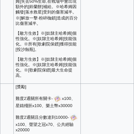
姆]失去50%生命,在戰場中會出現
額外的[鈴蘭餅]補給。※哈希姆因
觸發[落水救星]受到的傷害減半。
※[解放一擊‧粉碎枷鎖]造成的百分
比傷害減半。
【敵方生效】※[奴隸主哈希姆]個
性強化。※[奴隸主哈希姆]技能強
化。※所有[歌劇院保鏢]獲得技能
[投沙蝕瓶]。
【敵方生效】※[奴隸主哈希姆]個
性強化。※[奴隸主哈希姆]技能強
化。※[歌劇院保鏢]最大生命提
高。
[獎勵]
難度2通關所有關卡-
x100、
星鑄殘胚x100、樂土幣x30000
難度2通關且分數達到10000-
x100、聲望之冠x70、公共經驗
x20000