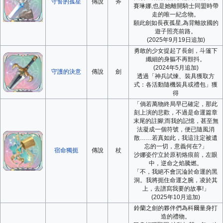
守誓的孤星
傳說
斧
賽琳娜,也是她離開騎士同盟時帶
走的唯一紀念物。
願此劍如長夜孤星,為背離故國的
遊子照亮前路。
(2025年9月19日追加)
勇敢的少女提起了長劍，斗篷下
纖細的身軀不再顫抖。
(2024年5月追加)
守護的決意
傳說
劍
透過「神兵試煉、裝具獲取方
式：各活動隨機裝具或禮包」獲
得
「倘若萬物終局早已確定，那此
刻上演的悲歡，不過是命運篇章
末尾的註腳;而我的記憶，甚至無
法凝成一個符號，便已隨風消
散……若真如此，我這注定被遺
忘的一切，意義何在?」
宿命獨扼
傳說
杖
沙娜姿佇立於原初烙痕前，左眼
中，逆命之焰騰燃。
「不，我絕不會沉淪於命運的黑
洞。我將扼住命運之腕，凌於其
上，去譜寫我要的故事!」
(2025年10月追加)
鈴蘭之劍的夥伴們為科爾量身打
造的禮物。