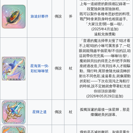
上每一道細密的劃痕都記錄著一
段驚險刺激冒險旅程。
既可以製作各種奇思妙想的料理,
旅途好夥伴
傳說
斧
戰鬥時拿來防身時也相當趁手。
「大家注意!開—飯—啦!」
(2025年4月追加)
遠航兌換獎勵
「普通的魔法掃帚太慢了!咱才看
不上呢!咱的小咻可厲害多了,一眨
眼就能飛越半個星海!不信的話,咱
這就帶你兜兜風——咻咻!出發!」
魔術師貝拉的得意之作!把手與鞍
星海第一快‧
座經過改造,只有貝拉本人才能驅
傳說
杖
彩虹咻咻號
動。飛行時,尾部會隨光線流轉折
射出不同色彩,遠遠看去,就像躍動
的彩虹——下次在混沌之海航行
的時候,說不定她就會帶著虹光從
你頭頂掠過哦!
(2026年05月29日追加)
孤獨深邃的最後一抹星輝，那是
星輝之遺
傳說
杖
燦爛絕美的謝幕。
熾焰是不滅的舞蹈，灰燼是重生