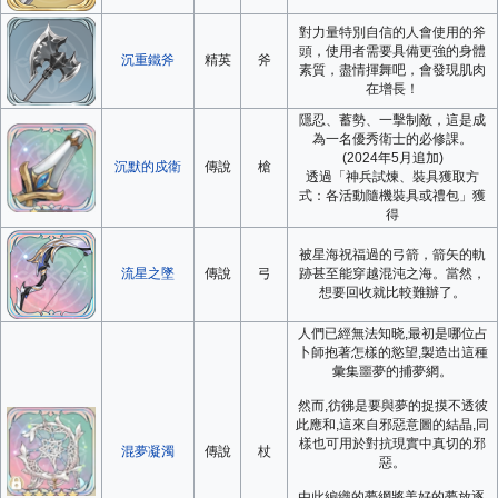
對力量特別自信的人會使用的斧
頭，使用者需要具備更強的身體
沉重鐵斧
精英
斧
素質，盡情揮舞吧，會發現肌肉
在增長！
隱忍、蓄勢、一擊制敵，這是成
為一名優秀衛士的必修課。
(2024年5月追加)
沉默的戍衛
傳說
槍
透過「神兵試煉、裝具獲取方
式：各活動隨機裝具或禮包」獲
得
被星海祝福過的弓箭，箭矢的軌
流星之墜
傳說
弓
跡甚至能穿越混沌之海。當然，
想要回收就比較難辦了。
人們已經無法知晓,最初是哪位占
卜師抱著怎樣的慾望,製造出這種
彙集噩夢的捕夢網。
然而,彷彿是要與夢的捉摸不透彼
此應和,這來自邪惡意圖的結晶,同
樣也可用於對抗現實中真切的邪
混夢凝濁
傳說
杖
惡。
由此編織的夢網將美好的夢放逐,