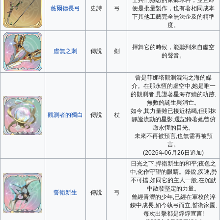
薇爾德長弓
史詩
弓
便是批量製作，也有著相同成本
下其他工藝完全無法企及的精準
度。
揮舞它的時候，能聽到來自虛空
虛無之刺
傳說
劍
的聲音。
曾是菲娜塔觀測混沌之海的媒
介。在那永恆的虚空中,她是唯一
的觀測者,見證著星海存續的軌跡,
無數的誕生與消亡。
如今,其力量雖已接近枯竭,但那抹
觀測者的獨白
傳說
杖
靜謐流動的星影,還記錄著她曾俯
瞰永恆的目光。
未來不再被預言,也無需再被預
言。
(2026年06月26日追加)
日光之下,捍衛新生的和平;夜色之
中,化作守望的眼睛。鋒銳,疾速,勢
不可擋,如同它的主人一般,在沉默
中散發堅定的力量。
誓衛新生
傳說
弓
曾經青澀的少年,已經在軍校的淬
鍊中成長,如今執弓而立,誓衛家園,
每次出擊都是錚錚宣言!