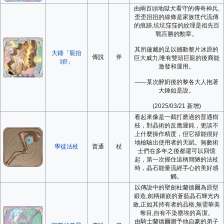
由兩百頭地獄犬看守的傳奇神兵,
歪歪扭扭的線條是家族世代流傳
的痕跡,坑坑窪窪的紋理是祖先百
戰百勝的勳章。
其所蘊藏的足以撼動整片冰原的
大錘「龍抬
傳說
斧
巨大威力,唯有雙頭巨龍的後裔能
頭!」
激發和運用。
——某次醉奶後的黎各大人抱著
大錘如是說。
(2025/03/21 新增)
看起來像是一截打磨過的普通樹
枝，對晶術的反應遲鈍，更談不
上什麼操作精度，但它卻能很好
地檢驗出使用者的天賦。無數術
學徒法杖
普通
杖
士們在多年之後都還可以回憶
起，第一次握住這柄簡陋的法杖
時，晶石能量流經手心的美好感
觸。
以傳說中的聖劍杜蘭德爾為原型
鍛造,劍柄鑲嵌的蒼藍晶石輝光內
斂,正如其持有者的品格,無需華美
奪目,自有不染塵埃的高潔。
由騎士蘭德爾贈予他自豪的弟子