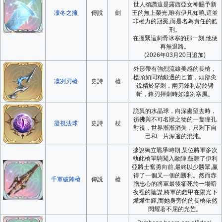
世人頌讚這是露西亞女神賜予新
凜冬之擁
傳說
劍
王的無上榮光,唯有伊凡知曉,這並
非權力的冠冕,而是名為責任的酷
刑。
在握緊這刺骨冰寒的那一刻,他便
再無退路。
(2026年03月20日追加)
外形帶有強烈流線美感的長槍，
槍頭如同精鍛過的匕首，頭部尖
凜冽刃槍
史詩
槍
銳精於穿刺，兩刃鋒利易於劈
斬，鋒刃揮刺時如凜冽寒風。
詭異的水晶球，向深處望去時，
彷彿與不可名狀之物的一隻瞳孔
凝視法球
史詩
杖
對視，世界漸漸消失，只剩下自
己和一片深邃的混沌。
據說獨立戰爭時期,某位將軍多次
執此槍單騎闖入敵陣,鼓舞了伊利
亞將士奮勇向前,最終以少勝眾,赢
得了一個又一個的勝利。然而赤
千軍破陣槍
傳說
槍
膽忠心的將軍最後卻死於一場暗
夜裡的陰謀,將軍的鎧甲在陽光下
燁燁生輝,而她身旁的的長槍依然
閃耀著不屈的光芒。