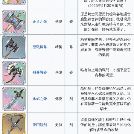
啟，誰又會是最後的贏家？
(2025年5月30日追加)
原是騎士同盟用於檢測各地議會
廳聖鐘音律的調音錘，後發現用
正音之錘
傳說
斧
來對敵人進行教誨時有奇效，大
部分在第一錘時就認罪了。
柄材稍顯老舊，但斧刃經過細心
調整，非常適合破壞敵人的長矛
歷戰鐵斧
精英
斧
與盾牌，有著野蠻中隱藏著沉穩
的氣質。
唯有無止境的戰鬥，才能平息它
殘暴戰斧
傳說
斧
貪婪的渴望。
晶術騎士們尖端技術的結晶，劍
身幾乎永久燃燒著熊熊火焰。這
永燃之鋒
傳說
劍
把具有非凡象徵意義的名劍，仍
在等待著一位能夠完全駕馭它的
騎士。
造型特殊的護手和輕巧且韌性極
決鬥短劍
史詩
劍
佳的劍身，讓使用者能自如地化
解許多致命的攻擊。