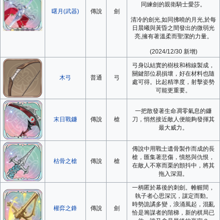
同練劍的親衛騎士愛莎。
曙月(武器)
傳說
劍
清冷的劍光,如同拂曉的月光,於每
日晨曦與黃昏之間發出的微弱光
亮,擁有著溫柔而聖潔的力量。
(2024/12/30 新增)
弓身以結實的樹枝和棉線製成，
關鍵部位易損壞，好在材料也隨
木弓
普通
弓
處可得。比起精準度，射擊姿勢
可能更重要。
一把散發著生命凋零氣息的鐮
末日戰鐮
傳說
槍
刀，悄然接近敵人便能夠發揮其
最大威力。
傳說中用戰士遺骨製作而成的長
槍，匯集著悲傷，憤怒與仇恨，
枯骨之槍
傳說
槍
在敵人不寒而栗的顫抖中，將其
拖入深淵。
一柄匿於幕後的刺劍。帷幄間，
執子者心思深沉，謀定而動。
時勢詭譎多變，浪涌風起，混亂
權弈之鋒
傳說
劍
恰是籌謀者的階梯，新的棋局已