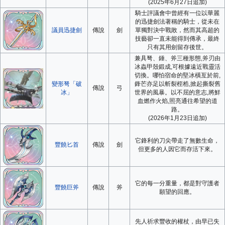
(2025年6月27日追加)
騎士評議會中曾經有一位以華麗
的迅捷劍法著稱的騎士，從未在
議員迅捷劍
傳說
劍
單獨對決中戰敗，然而其高超的
技藝卻一直未能得到傳承，最終
只有其用劍留存後世。
兼具弩、錘、斧三種形態,斧刃由
冰蟲甲殼鍛成,可根據遠近戰靈活
切換。哪怕宿命的堅冰橫亙於前,
變形弩「破
鋒芒亦足以斬裂桎梏,掀起撕裂舊
傳說
弓
冰」
世界的風暴。以不屈的意志,將鮮
血燃作火焰,照亮通往希望的道
路。
(2026年1月23日追加)
它鋒利的刀尖帶走了無數生命，
豐饒匕首
傳說
劍
但更多的人因它而存活下來。
它的每一分重量，都是對守護者
豐饒巨斧
傳說
斧
願望的回應。
先人祈求豐收的權杖，由早已失