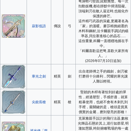
弩身輕巧堅固,絃動無聲。每一次
扣動扳機,都在靜默中掃清阻礙。
頂端刺刃在敵人逼近時,也能化作
保護的鋒芒。
這件精巧武器的深處,更藏著名為
寂影低語
傳說
弓
「家」的溫暖。麥莎精挑細選的
木料和鋼材,法卡爾親手調試的瞄
準器,貝拉塞進核心的晶石......
這份重量,科爾一直穩穩地握在手
中。
「科爾喜歡這把弩,喜歡大家所有
人。」
(2026年07月10日追加)
出自老師傅之手的鐵劍，劍刃被
寒光之劍
精英
劍
打磨得十分鋒利，閃耀的寒光讓
人難以輕視。
堅韌的木桿有著恰到好處的彈
性，經過塑型，手感舒適，就算
尖銳長槍
精英
槍
粗暴使用，也絕不會有木刺扎到
手裡，最關鍵的是，槍頭是貨真
價實的金屬，磨到發亮的那種！
克萊雅親手設計的飛行法器,數枚
光輝晶石懸於其上,巡行如群星,明
澈如慧眼,時刻俯瞰戰場的每一處
巡光使「群