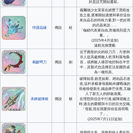
於是詛咒開始蔓延。
薇爾德少女茉茉在經歷了黑暗改
造之後,逐漸開始適應和掌控這份
來自晶石的特殊力量,對一把好用
的武器來說……
悖謬晶鏈
傳說
杖
「枷鎖代表著自由,而傷痕則是力
量。」
(2025年4月追加)
遠航兌換獎勵
近乎圓形的尖鉤狀刀刃，方便倒
吊人從高處將敵人乾淨利落地梟
截顱彎刀
傳說
劍
首，或將敵人痛苦地控制在半空
中，其製式也流傳至法皇國而成
為一種刑具。
破陣如昔,銳意如新。經由晶石改
造,這杆承載著母親帕米娜戰魂的
長槍煥發新生,鐵血鋒芒依舊,又融
入了新主人的靜斂凌厲。
承鋒破陣槍
傳說
槍
在理想與信念中行進,破陣迎敵之
時,過去的榮耀與今日的目光交織,
「母親,現在我要與你並肩而戰
了」。
(2025年7月11日追加)
使用得太多，就會和他人產生距