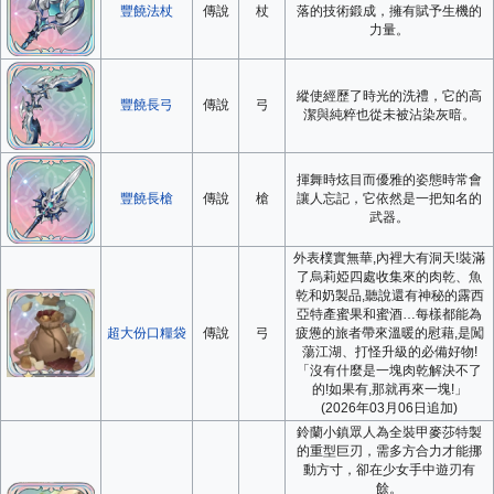
豐饒法杖
傳說
杖
落的技術鍛成，擁有賦予生機的
力量。
縱使經歷了時光的洗禮，它的高
豐饒長弓
傳說
弓
潔與純粹也從未被沾染灰暗。
揮舞時炫目而優雅的姿態時常會
豐饒長槍
傳說
槍
讓人忘記，它依然是一把知名的
武器。
外表樸實無華,內裡大有洞天!裝滿
了烏莉婭四處收集來的肉乾、魚
乾和奶製品,聽說還有神秘的露西
亞特產蜜果和蜜酒…每樣都能為
超大份口糧袋
傳說
弓
疲憊的旅者帶來溫暖的慰藉,是闖
蕩江湖、打怪升級的必備好物!
「沒有什麼是一塊肉乾解決不了
的!如果有,那就再來一塊!」
(2026年03月06日追加)
鈴蘭小鎮眾人為全裝甲麥莎特製
的重型巨刃，需多方合力才能挪
動方寸，卻在少女手中遊刃有
餘。