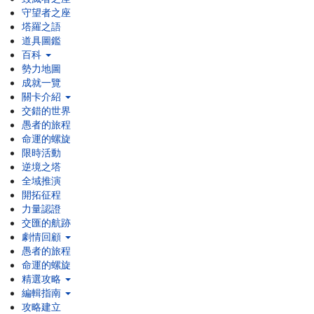
守望者之座
塔羅之語
道具圖鑑
百科
勢力地圖
成就一覽
關卡介紹
交錯的世界
愚者的旅程
命運的螺旋
限時活動
逆境之塔
全域推演
開拓征程
力量認證
交匯的航跡
劇情回顧
愚者的旅程
命運的螺旋
精選攻略
編輯指南
攻略建立