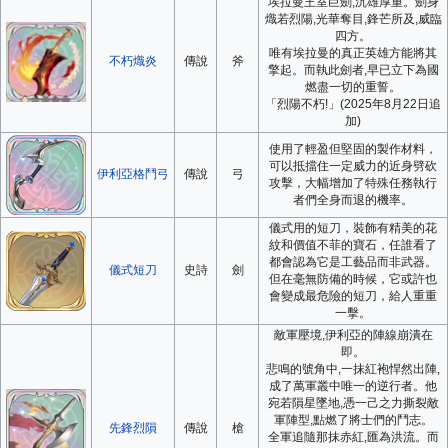
埃拉曼王室巨劍,沉雄厚重。劍身
熾若烈陽,光華奪目,鋒芒所及,威臨
四方。
唯有埃拉曼的真正英雄方能將其
不朽熾炎
傳說
斧
擎起。而執此劍者,早已立下為國
燃盡一切的重誓。
「烈陽不朽!」(2025年8月22日追
加)
使用了輕盈但堅固的製作材料，
可以抵擋住一定威力的近身劈砍
伊利亞格鬥弓
傳說
弓
攻擊，大幅增加了特殊任務執行
者們全身而退的機率。
儀式用的短刀，裝飾有精美的花
紋和價值不菲的寶石，任誰看了
都會認為它是工藝品而非武器。
儀式短刀
史詩
劍
但在毫無防備的時候，它或許也
會變成最危險的短刀，給人重重
一擊。
敵軍壓境,伊利亞的陣線崩潰在
即。
悲鳴的號角中,一抹紅袍悍然出陣,
成了萬軍叢中唯一的逆行者。他
宛若隕星墜地,憑一己之力撕裂敵
軍陣型,點燃了將士們的鬥志。
先鋒烈隕
傳說
槍
全軍追隨那抹赤紅,匯為洪流。而