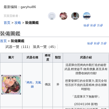
最新编辑：
garyhui86
跳
跳
页面贡献者 :
到
到
首页
>
攻略
>
裝備圖鑑
导
搜
编
刷
历
航
索
裝備圖鑑
首页
>
裝備圖鑑
编
刷
历
武器一覽（111）
裝具一覽（45）
稀有
圖片
武器名稱
類型
武器介紹
度
流星隊仿照烤肉外觀打造的秘密
武器,輕便趁手,物美價廉,甚至具有
摺疊收納的功能!
想要發揮它的全部實力,需完全領
「烤肉」充氣
傳說
斧
悟百折不撓的流星精神,併在揮舞
錘
時默唸:
「流星隊天下無敵呀!」
(2024/11/08 新增)