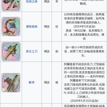
拒絕之錘
傳說
斧
離感。
以特殊技藝雕琢的晶石，能將施
術者的攻擊擴散至極限，如同洶
湧的浪濤般吞噬成群的敵人。
擴散棱鏡
傳說
杖
(2024年5月追加)
透過「神兵試煉、裝具獲取方
式：各活動隨機裝具或禮包」獲
得
由一個小小時空鍛鑄而成的武
新生之刃
傳說
劍
器，經歷了死亡的輪迴後重獲新
生。
阿爾曼親手鑄造的長刀,刀顎鑲嵌
的脊骨與製成他王袍的皮毛來自
同一頭巨獸,那是曾盤踞於露西亞
之脊的恐怖傳說——直到年輕的
阿爾曼斬下它的頭顱。
斷脊
傳說
槍
這把刀隨他踏過奪位的血路,也隨
他建立起不可違逆的霸權。而如
今,冰原之上,已經很少有值得他拔
刀的敵人。
(2026年5月15日追加)
蔻蔻娜隨身攜帶的大號鐵鍋,鍋身