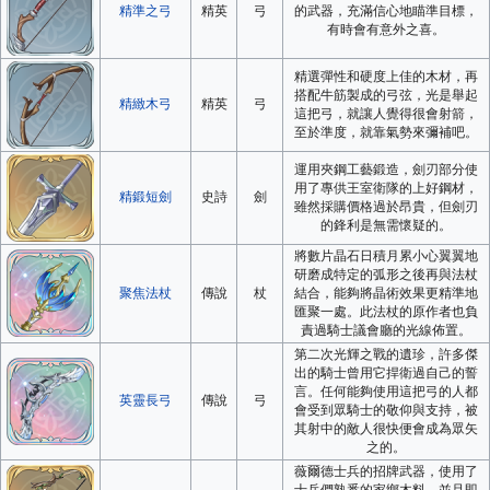
精準之弓
精英
弓
的武器，充滿信心地瞄準目標，
有時會有意外之喜。
精選彈性和硬度上佳的木材，再
搭配牛筋製成的弓弦，光是舉起
精緻木弓
精英
弓
這把弓，就讓人覺得很會射箭，
至於準度，就靠氣勢來彌補吧。
運用夾鋼工藝鍛造，劍刃部分使
用了專供王室衛隊的上好鋼材，
精鍛短劍
史詩
劍
雖然採購價格過於昂貴，但劍刃
的鋒利是無需懷疑的。
將數片晶石日積月累小心翼翼地
研磨成特定的弧形之後再與法杖
聚焦法杖
傳說
杖
結合，能夠將晶術效果更精準地
匯聚一處。此法杖的原作者也負
責過騎士議會廳的光線佈置。
第二次光輝之戰的遺珍，許多傑
出的騎士曾用它捍衛過自己的誓
言。任何能夠使用這把弓的人都
英靈長弓
傳說
弓
會受到眾騎士的敬仰與支持，被
其射中的敵人很快便會成為眾矢
之的。
薇爾德士兵的招牌武器，使用了
士兵們熟悉的家鄉木料，並且即