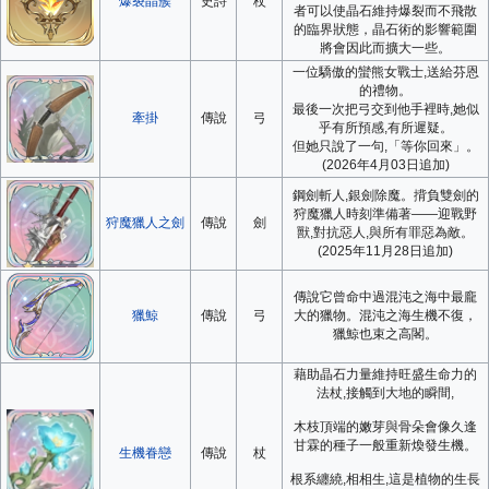
爆裂晶簇
史詩
杖
者可以使晶石維持爆裂而不飛散
的臨界狀態，晶石術的影響範圍
將會因此而擴大一些。
一位驕傲的蠻熊女戰士,送給芬恩
的禮物。
最後一次把弓交到他手裡時,她似
牽掛
傳說
弓
乎有所預感,有所遲疑。
但她只說了一句,「等你回來」。
(2026年4月03日追加)
鋼劍斬人,銀劍除魔。揹負雙劍的
狩魔獵人時刻準備著——迎戰野
狩魔獵人之劍
傳說
劍
獸,對抗惡人,與所有罪惡為敵。
(2025年11月28日追加)
傳說它曾命中過混沌之海中最龐
獵鯨
傳說
弓
大的獵物。混沌之海生機不復，
獵鯨也束之高閣。
藉助晶石力量維持旺盛生命力的
法杖,接觸到大地的瞬間,
木枝頂端的嫩芽與骨朵會像久逢
甘霖的種子一般重新煥發生機。
生機眷戀
傳說
杖
根系纏繞,相相生,這是植物的生長