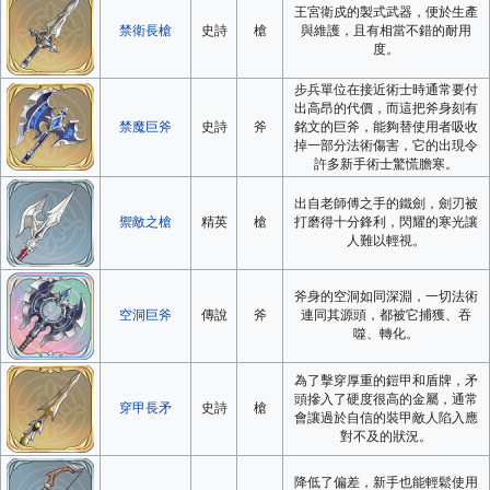
王宮衛戍的製式武器，便於生產
禁衛長槍
史詩
槍
與維護，且有相當不錯的耐用
度。
步兵單位在接近術士時通常要付
出高昂的代價，而這把斧身刻有
禁魔巨斧
史詩
斧
銘文的巨斧，能夠替使用者吸收
掉一部分法術傷害，它的出現令
許多新手術士驚慌膽寒。
出自老師傅之手的鐵劍，劍刃被
禦敵之槍
精英
槍
打磨得十分鋒利，閃耀的寒光讓
人難以輕視。
斧身的空洞如同深淵，一切法術
空洞巨斧
傳說
斧
連同其源頭，都被它捕獲、吞
噬、轉化。
為了擊穿厚重的鎧甲和盾牌，矛
頭摻入了硬度很高的金屬，通常
穿甲長矛
史詩
槍
會讓過於自信的裝甲敵人陷入應
對不及的狀況。
降低了偏差，新手也能輕鬆使用