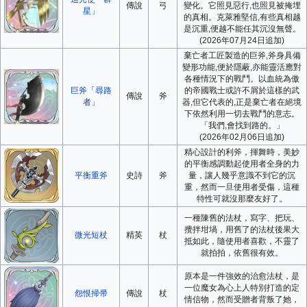
傳說
弓
變化。它照見惡行,也照見被掩埋
星」
的真相。克萊雅堅信,有些真相越
是沉重,便越不能任其沉沒無聲。
(2026年07月24日追加)
棄亡者工匠製造的巨斧,斧身具備
變形功能,便於隱蔽,亦能靈活應對
各種情況下的戰鬥。以血統為傲
巨斧「尋路
的帝國戰士或許不屑於這樣的武
傳說
斧
者」
器,但它代表的,正是棄亡者在絕境
下依然利用一切去戰鬥的意志。
「我們,會找到路的。」
(2026年02月06日追加)
精心設計的利斧，揮舞時，美妙
的平衡感調動起使用者全身的力
平衡重斧
史詩
斧
量，讓人幾乎意識不到它的沉
重，然而一旦使用者受傷，這種
特性可就沒那麼友好了。
一種陳舊的法杖，寫字、把玩、
攪拌坩堝，用舊了的法杖後果大
微光短杖
精英
杖
抵如此，隨使用者喜歡，不靈了
就拍拍，依舊很有效。
原本是一件強效的治愈法杖，是
一位魔女為心上人特別打造的定
怨恨掃帚
傳說
杖
情信物，然而受贈者背叛了她，