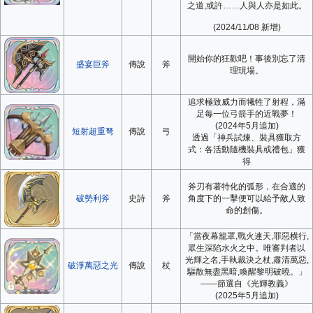
之道,或許……人與人亦是如此。
(2024/11/08 新增)
開始你的狂歡吧！事後別忘了清
盛宴巨斧
傳說
斧
理現場。
追求極致威力而犧牲了射程，滿
足每一位弓箭手的近戰夢！
(2024年5月追加)
短射超重弩
傳說
弓
透過「神兵試煉、裝具獲取方
式：各活動隨機裝具或禮包」獲
得
斧刃有著特化的弧形，在合適的
破勢利斧
史詩
斧
角度下的一擊便可以給予敵人致
命的創傷。
「當夜幕籠罩,戰火連天,罪惡横行,
眾生深陷水火之中。唯審判者以
光輝之名,手執裁決之杖,肅清萬惡,
破淨萬惡之光
傳說
杖
驅散無盡黑暗,喚醒黎明破曉。」
——節選自《光輝教義》
(2025年5月追加)