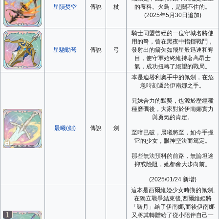
星隕焚空
傳說
杖
的養料。火鳥，是關不住的。
(2025年5月30日追加)
騎士同盟曾經的一位守城名將使
用的弩，曾在黑夜中指揮戰鬥，
星馳勁弩
傳說
弓
發射出的箭矢如飛星般迅速和奪
目，使守軍始終維持著高昂士
氣，成功扭轉了絕望的戰局。
本是迪塔利奧手中的佩劍，在危
急時刻遞於伊南娜之手。
兄妹合力的默契，也源於歷經種
種磨礪後，大家對於伊南娜實力
與勇氣的肯定。
晨曦(劍)
傳說
劍
至暗已破，晨曦將至，如今手握
它的少女，眼神堅決而篤定。
那些無法預料的前路，無論坦途
抑或險阻，她都會大步向前。
(2025/01/24 新增)
這本是西爾維婭少女時期的佩劍,
在獨立戰爭結束後,西爾維婭將
「曙月」給了伊南娜,而後伊南娜
又將其轉贈給了從小陪伴自己一