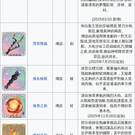
讓最漆黑的夢魘駐留、淤積、凝
結。
(2025/01/10 新增)
埃拉曼王室的至秘禮器,雙刃分執
善惡,象徵風神的兩面。
傳說由異域商隊進獻的一對天石
製成,質地至密至沉,非數人難以挪
焚罪雙裁
傳說
劍
動。大哈沙命工匠鑄鍛此刃,開爐
之夜,赤炎衝霄,猶如神明降世焚淨
罪惡,故此得名。
(2025年7月25日追加)
造型古樸沉穩，重量偏向兩頭，
既能夠被輕鬆揮舞起來，又能產
無名棱棍
傳說
槍
生足夠的力道震透盔甲對敵人造
成內傷。似乎是從遙遠的東方傳
來。
源自無畏勇氣的熾烈火焰。這烈
火既能焚盡強敵,也能庇護盟友,見
無畏之焰
傳說
杖
證著她保護弱者、臨危不懼的英
勇本色。
(2025年11月28日追加)
部分術師在熟練掌握晶石能量的
釋放後，會嘗試讓晶石的出力逼
近所能承受的極限，其中的佼佼