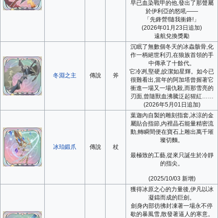
早已血染戰甲的他,發出了那聲屬
於伊利亞的怒吼——
「先鋒營!隨我衝鋒!」
(2026年01月23日追加)
遠航兌換獎勵
沉眠了無數個冬天的冰蟲骸骨,化
作一柄絕世利刃,在狼族首領的手
中傳承了十餘代。
它冷冽,堅硬,皎潔如星輝。如今已
冬淵之主
傳說
斧
很難看出,當年的阿加塔曾握著它
衝進一場又一場仇殺,而那雪亮的
刃面,曾隨獸血沸騰泛起猩紅……
(2026年5月01日追加)
葉迦內自製的雕刻指套,冰涼的金
屬貼合指節,內裡晶石能量精密流
動,轉瞬間便在寶石上雕出萬千璀
璨切麵。
冰珀鍛爪
傳說
杖
最極致的工藝,從來只誕生於冷靜
的指尖。
(2025/10/03 新增)
獲得冰原之心的力量後,伊凡以冰
凝鑄而成的巨劍。
劍身內部彷彿封凍著一場永不停
歇的暴風雪,散發著逼人的寒意。