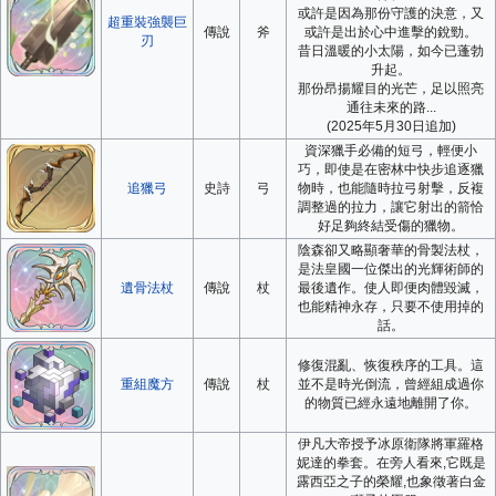
或許是因為那份守護的決意，又
超重裝強襲巨
傳說
斧
或許是出於心中進擊的銳勁。
刃
昔日溫暖的小太陽，如今已蓬勃
升起。
那份昂揚耀目的光芒，足以照亮
通往未來的路...
(2025年5月30日追加)
資深獵手必備的短弓，輕便小
巧，即使是在密林中快步追逐獵
追獵弓
史詩
弓
物時，也能隨時拉弓射擊，反複
調整過的拉力，讓它射出的箭恰
好足夠終結受傷的獵物。
陰森卻又略顯奢華的骨製法杖，
是法皇國一位傑出的光輝術師的
遺骨法杖
傳說
杖
最後遺作。使人即便肉體毀滅，
也能精神永存，只要不使用掉的
話。
修復混亂、恢復秩序的工具。這
重組魔方
傳說
杖
並不是時光倒流，曾經組成過你
的物質已經永遠地離開了你。
伊凡大帝授予冰原衛隊將軍羅格
妮達的拳套。在旁人看來,它既是
露西亞之子的榮耀,也象徵著白金