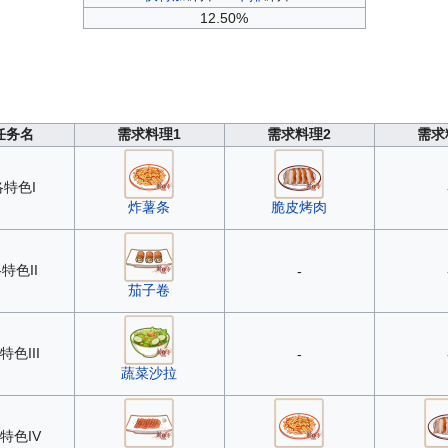
12.50%
任务名
需求料理1
需求料理2
需求
特色I
炸薯条
脆皮烤肉
特色II
-
茄子卷
色III
-
蔬菜沙拉
特色IV