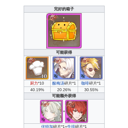
完好的箱子
可能获得
厨力
*10
酸梅汤
碎片*1
咖啡
碎片*1
40.19%
20.26%
30.55%
可能额外获得
+
伏特加
碎片*1+
牛排
碎片*1