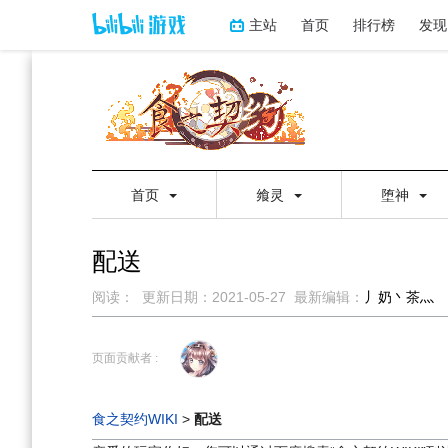
主站
首页
排行榜
发现
首页
飨灵
堕神
配送
阅读：
更新日期：
2021-05-27
最新编辑：
丿奶丶茶灬
跳
跳
到
到
页面贡献者 :
导
搜
航
索
食之契约WIKI
>
配送