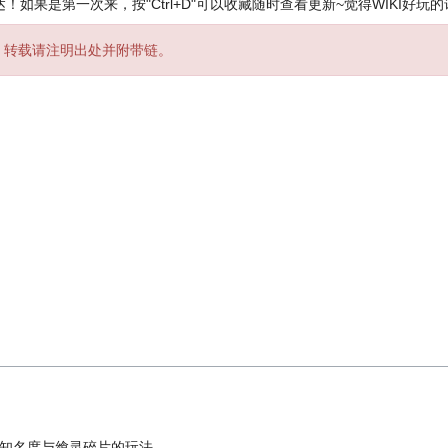
！如果是第一次来，按"Ctrl+D"可以收藏随时查看更新~觉得WIKI好玩
，转载请注明出处并附带链。
知名度与飨灵碎片的玩法