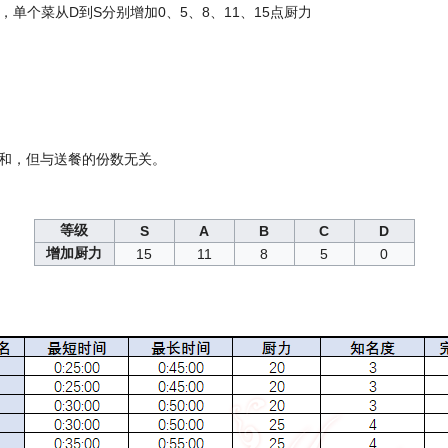
单个菜从D到S分别增加0、5、8、11、15点厨力
和，但与送餐的份数无关。
等级
S
A
B
C
D
增加厨力
15
11
8
5
0