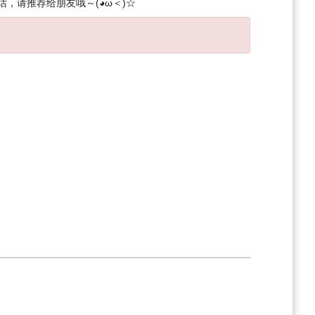
的话，请推荐给朋友哦～(◕ω＜)☆