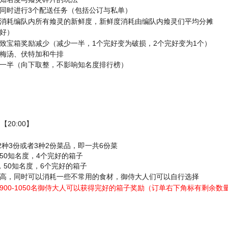
同时进行3个配送任务（包括公订与私单）
消耗编队内所有飨灵的新鲜度，新鲜度消耗由编队内飨灵们平均分摊
好）
致宝箱奖励减少（减少一半，1个完好变为破损，2个完好变为1个）
梅汤、伏特加和牛排
一半（向下取整，不影响知名度排行榜）
20:00】
种3份或者3种2份菜品，即一共6份菜
，50知名度，4个完好的箱子
币，50知名度，6个完好的箱子
高，同时可以消耗一些不常用的食材，御侍大人们可以自行选择
00-1050名御侍大人可以获得完好的箱子奖励（订单右下角标有剩余