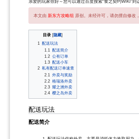
亲爱的玩家你好～您可以通过百度搜索“食之契约WIKI”到达
本文由
新东方攻略组
原创。未经许可，请勿擅自修改
目录
1
配送玩法
1.1
配送简介
1.2
公有订单
1.3
配送小车
2
私有配送订单速查
2.1
外卖与奖励
2.2
格瑞洛外卖
2.3
耀之洲外卖
2.4
樱之岛外卖
配送玩法
配送简介
配送玩法俗称外卖，主要是消耗体力换取厨力、