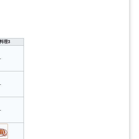
料理3
-
-
-