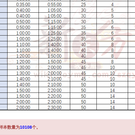
样本数量为
10108
个。