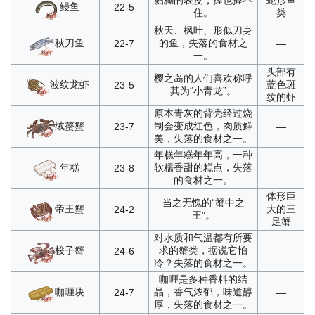
黏糊的表皮，握也握不
蛇形鱼
鳗鱼
22-5
住。
类
秋天、枫叶、形似刀身
秋刀鱼
的鱼，失落的食材之
22-7
—
一。
头部有
樱之岛的人们喜欢称呼
波纹龙虾
蓝色斑
23-5
其为“小青龙”。
纹的虾
原本青灰的背壳经过烧
绒螯蟹
制会变成红色，肉质鲜
23-7
—
美，失落的食材之一。
年糕年糕年年高，一种
年糕
软糯香甜的糕点，失落
23-8
—
的食材之一。
体形巨
当之无愧的“蟹中之
帝王蟹
大的三
24-2
王”。
足蟹
对水质和气温都有所要
梭子蟹
求的蟹类，据说它怕
24-6
—
冷？失落的食材之一。
咖喱是多种香料的结
咖喱块
晶，香气浓郁，味道醇
24-7
—
厚，失落的食材之一。