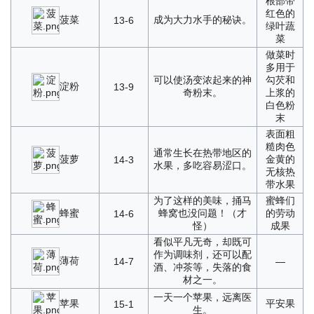
根部带
红色的
菠菜
成为大力水手的秘诀。
13-6
绿叶蔬
菜
做菜时
多用于
可以使汤变浓起来的神
勾芡和
淀粉
13-9
奇粉末。
上浆的
白色粉
末
表面粗
糙肉色
通常生长在热带地区的
菠萝
金黄的
14-3
水果，多吃容易涩口。
无核热
带水果
为了这样的美味，捅马
蜜蜂们
蜂蜜
蜂窝也没问题！（才
的劳动
14-6
怪）
成果
看似平凡无奇，却既可
作为调味剂，还可以配
薄荷
14-7
—
酒、冲茶等，失落的食
材之一。
一天一个苹果，远离医
苹果
平安果
15-1
生。