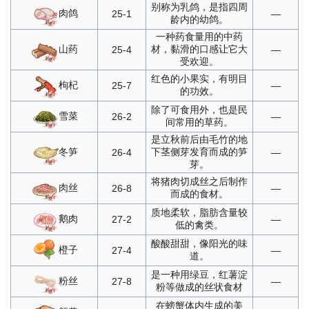
别称为乳鸽，是指四周
肉鸽
25-1
—
龄内的幼鸽。
一种药食量用的中药
山药
材，黏滑的口感让它大
25-4
—
受欢迎。
红色的小果实，有明目
枸杞
25-7
—
的功效。
除了可食用外，也是民
雪菜
26-2
—
间常用的草药。
是立秋前后由毛竹的地
冬笋
下茎侧芽发育而成的笋
26-4
—
芽。
将猪肉切成丝之后制作
肉丝
26-8
—
而成的食材。
质地柔软，脂肪含量较
鹅肉
27-2
—
低的禽类。
酸酸甜甜，像阳光的味
橙子
27-4
—
道。
是一种用绿豆，红薯淀
粉丝
27-8
—
粉等做成的丝状食材
在螃蟹体内生成的美