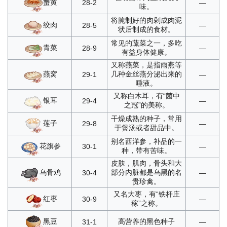
蟹黄
28-2
—
味。
将腌制好的肉剁成肉泥
绞肉
28-5
—
状后制成的食材。
常见的蔬菜之一，多吃
青菜
28-9
—
有益身体健康。
又称燕菜，是指雨燕等
燕窝
几种金丝燕分泌出来的
29-1
—
唾液。
又称白木耳，有“菌中
银耳
29-4
—
之冠”的美称。
干燥成熟的种子，常用
莲子
29-8
—
于煲汤或者甜品中。
别名西洋参，补品的一
花旗参
30-1
—
种，带有苦味。
皮肤，肌肉，骨头和大
乌骨鸡
部分内脏都是乌黑的名
30-4
—
贵珍禽。
又名大枣，有“铁杆庄
红枣
30-9
—
稼”之称。
黑豆
高营养的黑色种子
31-1
—