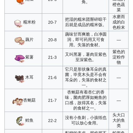
角。
橙色蔬
菜
水磨而
把湿的糯米团掰碎晾干
糯米粉
成的白
20-7
后就是成品的糯米饭。
色粉末
藕味甘而爽脆，白净圆
藕片
润，即可药用又可食
20-8
—
用。失落的食材。
紫色的
又叫黑薯，薯肉呈紫色
紫薯
淀粉作
21-3
至深紫色。
物
它只是形状像耳朵的真
菌，毕竟木头是不会有
木耳
21-6
—
耳朵的，失落的食材之
一。
杏鲍菇有着杏仁的香
味，菌肉肥厚如鲍鱼的
杏鲍菇
21-7
—
口感，故得其名，失落
的食材之一。
头大口
没有小鱼刺，小孩纸也
鳕鱼
大的鱼
22-2
可以放心食用。
类