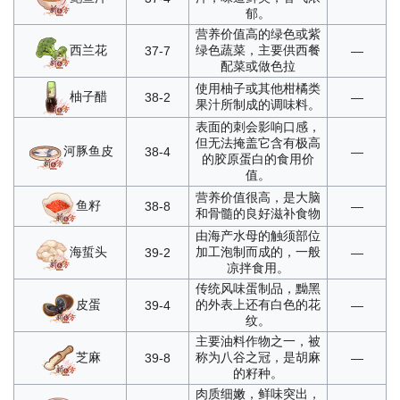
郁。
营养价值高的绿色或紫
西兰花
绿色蔬菜，主要供西餐
37-7
—
配菜或做色拉
使用柚子或其他柑橘类
柚子醋
38-2
—
果汁所制成的调味料。
表面的刺会影响口感，
但无法掩盖它含有极高
河豚鱼皮
38-4
—
的胶原蛋白的食用价
值。
营养价值很高，是大脑
鱼籽
38-8
—
和骨髓的良好滋补食物
由海产水母的触须部位
海蜇头
加工泡制而成的，一般
39-2
—
凉拌食用。
传统风味蛋制品，黝黑
皮蛋
的外表上还有白色的花
39-4
—
纹。
主要油料作物之一，被
芝麻
称为八谷之冠，是胡麻
39-8
—
的籽种。
肉质细嫩，鲜味突出，