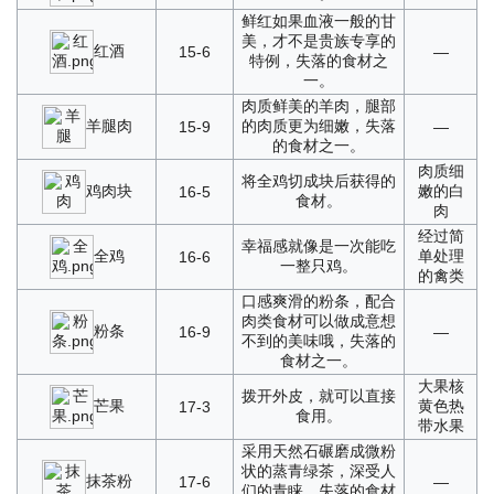
鲜红如果血液一般的甘
美，才不是贵族专享的
红酒
15-6
—
特例，失落的食材之
一。
肉质鲜美的羊肉，腿部
羊腿肉
的肉质更为细嫩，失落
15-9
—
的食材之一。
肉质细
将全鸡切成块后获得的
鸡肉块
嫩的白
16-5
食材。
肉
经过简
幸福感就像是一次能吃
全鸡
单处理
16-6
一整只鸡。
的禽类
口感爽滑的粉条，配合
肉类食材可以做成意想
粉条
16-9
—
不到的美味哦，失落的
食材之一。
大果核
拨开外皮，就可以直接
芒果
黄色热
17-3
食用。
带水果
采用天然石碾磨成微粉
状的蒸青绿茶，深受人
抹茶粉
17-6
—
们的青睐，失落的食材