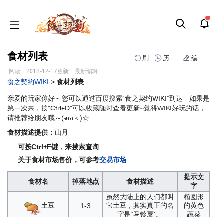
食材列表
刷
历
编
阅读
2018-12-17
更新
最新编辑:
跳
跳
食之契约WIKI
>
食材列表
到
到
亲爱的玩家你好～您可以通过百度搜索“食之契约WIKI”到达！如果是
导
搜
第一次来，按"Ctrl+D"可以收藏随时查看更新~觉得WIKI好玩的话，
航
索
请推荐给朋友哦～(◕ω＜)☆
食材描述提供：
山月
可按Ctrl+F键，来搜索查询
关于食材市场售价，可参考
交易市场
提示文
食材名
掉落地点
食材描述
字
虽然大陆上的人们都叫
椭圆形
土豆
它土豆，其实真正的名
的黄色
1-3
字是“马铃薯”。
蔬菜