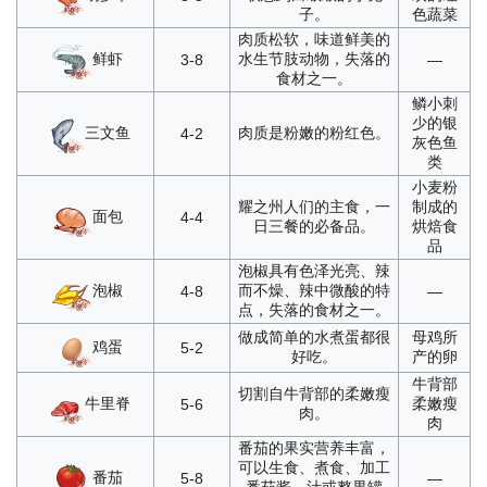
子。
色蔬菜
肉质松软，味道鲜美的
鲜虾
水生节肢动物，失落的
3-8
—
食材之一。
鳞小刺
少的银
三文鱼
肉质是粉嫩的粉红色。
4-2
灰色鱼
类
小麦粉
耀之州人们的主食，一
制成的
面包
4-4
日三餐的必备品。
烘焙食
品
泡椒具有色泽光亮、辣
泡椒
而不燥、辣中微酸的特
4-8
—
点，失落的食材之一。
做成简单的水煮蛋都很
母鸡所
鸡蛋
5-2
好吃。
产的卵
牛背部
切割自牛背部的柔嫩瘦
牛里脊
柔嫩瘦
5-6
肉。
肉
番茄的果实营养丰富，
可以生食、煮食、加工
番茄
5-8
—