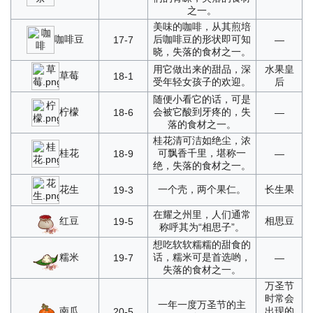
之一。
美味的咖啡，从其煎培
咖啡豆
后咖啡豆的形状即可知
17-7
—
晓，失落的食材之一。
用它做出来的甜品，深
水果皇
草莓
18-1
受年轻女孩子的欢迎。
后
随便小看它的话，可是
柠檬
会被它酸到牙疼的，失
18-6
—
落的食材之一。
桂花清可洁如绝尘，浓
桂花
可飘香千里，堪称一
18-9
—
绝，失落的食材之一。
花生
一个壳，两个果仁。
长生果
19-3
在耀之州里，人们通常
红豆
相思豆
19-5
称呼其为“相思子”。
想吃软软糯糯的甜食的
糯米
话，糯米可是首选哟，
19-7
—
失落的食材之一。
万圣节
时常会
一年一度万圣节的主
南瓜
出现的
20-5