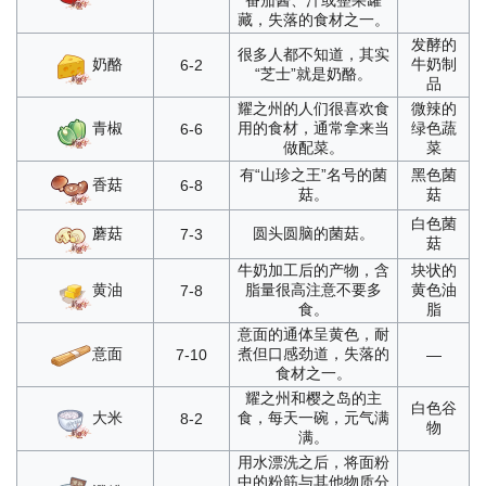
番茄酱、汁或整果罐
藏，失落的食材之一。
发酵的
很多人都不知道，其实
奶酪
牛奶制
6-2
“芝士”就是奶酪。
品
耀之州的人们很喜欢食
微辣的
青椒
用的食材，通常拿来当
绿色蔬
6-6
做配菜。
菜
有“山珍之王”名号的菌
黑色菌
香菇
6-8
菇。
菇
白色菌
蘑菇
圆头圆脑的菌菇。
7-3
菇
牛奶加工后的产物，含
块状的
黄油
脂量很高注意不要多
黄色油
7-8
食。
脂
意面的通体呈黄色，耐
意面
煮但口感劲道，失落的
7-10
—
食材之一。
耀之州和樱之岛的主
白色谷
大米
食，每天一碗，元气满
8-2
物
满。
用水漂洗之后，将面粉
中的粉筋与其他物质分