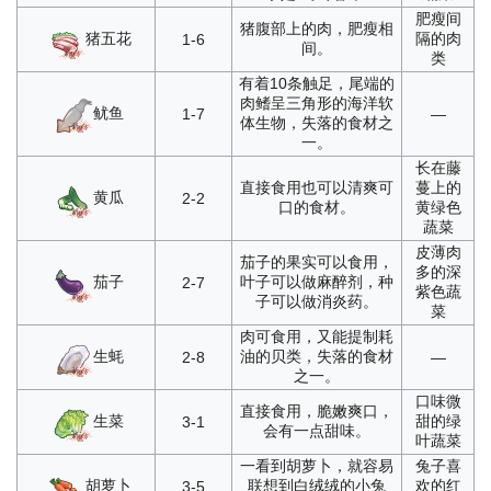
肥瘦间
猪腹部上的肉，肥瘦相
猪五花
隔的肉
1-6
间。
类
有着10条触足，尾端的
肉鳍呈三角形的海洋软
鱿鱼
1-7
—
体生物，失落的食材之
一。
长在藤
直接食用也可以清爽可
蔓上的
黄瓜
2-2
口的食材。
黄绿色
蔬菜
皮薄肉
茄子的果实可以食用，
多的深
茄子
叶子可以做麻醉剂，种
2-7
紫色蔬
子可以做消炎药。
菜
肉可食用，又能提制耗
生蚝
油的贝类，失落的食材
2-8
—
之一。
口味微
直接食用，脆嫩爽口，
生菜
甜的绿
3-1
会有一点甜味。
叶蔬菜
一看到胡萝卜，就容易
兔子喜
胡萝卜
联想到白绒绒的小兔
欢的红
3-5