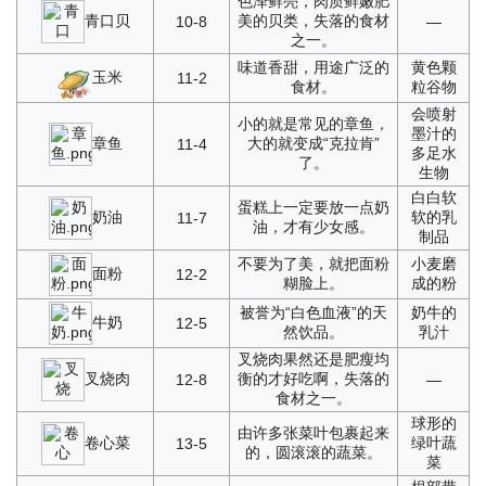
色泽鲜亮，肉质鲜嫩肥
青口贝
美的贝类，失落的食材
10-8
—
之一。
味道香甜，用途广泛的
黄色颗
玉米
11-2
食材。
粒谷物
会喷射
小的就是常见的章鱼，
墨汁的
章鱼
大的就变成“克拉肯”
11-4
多足水
了。
生物
白白软
蛋糕上一定要放一点奶
奶油
软的乳
11-7
油，才有少女感。
制品
不要为了美，就把面粉
小麦磨
面粉
12-2
糊脸上。
成的粉
被誉为“白色血液”的天
奶牛的
牛奶
12-5
然饮品。
乳汁
叉烧肉果然还是肥瘦均
叉烧肉
衡的才好吃啊，失落的
12-8
—
食材之一。
球形的
由许多张菜叶包裹起来
卷心菜
绿叶蔬
13-5
的，圆滚滚的蔬菜。
菜