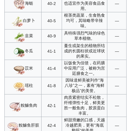
海蛎
也适宜作为美容食品食
40-2
—
用。
根茎类蔬菜，生食熟食
白萝卜
均可，其味略带辛辣
40-5
—
味。
具特殊强烈气味的绿色
韭菜
40-9
—
草本植物。
蔓生或架生的植物所结
冬瓜
成的长圆柱状或近球状
41-1
—
的果实。
以饭食为佳馈，在药膳
苡米
中应用广泛，被称为宫
41-4
—
廷膳食之一。
因味道鲜美被列作“海
瑶柱
八珍”之一，素有“海鲜
41-8
—
极品”的美誉。
肉质紧密结实不松散，
纤维弹性十足，鲜美更
鮟鱇鱼肉
42-1
—
胜一般鱼肉，胶原蛋白
丰富。
鲜甜滑嫩的口感，天越
鮟鱇鱼肝脏
冷越肥美，更有“海底
42-4
—
鹅肝”的美誉。