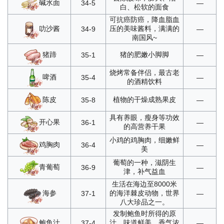
碱水面
34-5
—
白、松软的面食
可抗癌防癌，降血脂血
叻沙酱
压的美味酱料，满满的
34-9
—
南国风~
猪蹄
猪的肥嫩小脚脚
35-1
—
烧烤常备伴侣，最古老
啤酒
35-4
—
的酒精饮料
陈皮
植物的干燥成熟果皮
35-8
—
具有养眼，瘦身等功效
开心果
36-1
—
的高营养干果
小鸡的鸡胸肉，细嫩鲜
鸡胸肉
36-4
—
美
葡萄的一种，滋阴生
青葡萄
36-9
—
津，补气益血
生活在海边至8000米
海参
的海洋棘皮动物，世界
37-1
—
八大珍品之一。
发制鲍鱼时所得的原
鲍鱼汁
汁，味道鲜美，香气浓
37-4
—