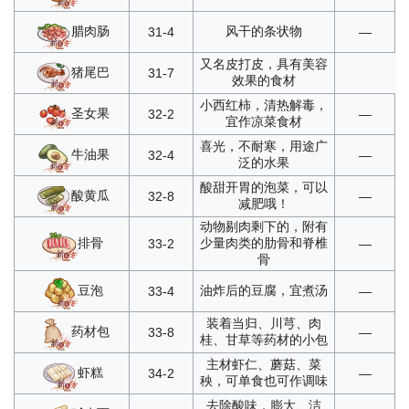
腊肉肠
风干的条状物
31-4
—
又名皮打皮，具有美容
猪尾巴
31-7
效果的食材
小西红柿，清热解毒，
圣女果
32-2
—
宜作凉菜食材
喜光，不耐寒，用途广
牛油果
32-4
—
泛的水果
酸甜开胃的泡菜，可以
酸黄瓜
32-8
—
减肥哦！
动物剔肉剩下的，附有
排骨
少量肉类的肋骨和脊椎
33-2
—
骨
豆泡
油炸后的豆腐，宜煮汤
33-4
—
装着当归、川芎、肉
药材包
33-8
—
桂、甘草等药材的小包
主材虾仁、蘑菇、菜
虾糕
34-2
—
秧，可单食也可作调味
去除酸味，膨大、洁