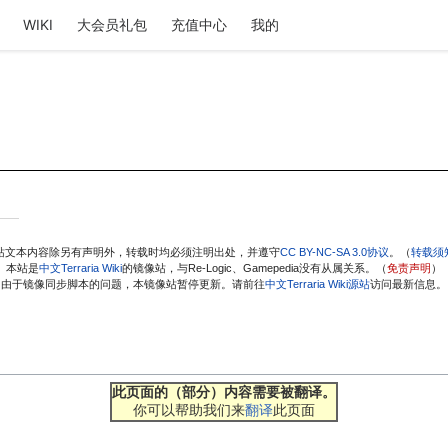
WIKI
大会员礼包
充值中心
我的
站文本内容除另有声明外，转载时均必须注明出处，并遵守
CC BY-NC-SA 3.0协议
。（
转载须
本站是
中文Terraria Wiki
的镜像站，与Re-Logic、Gamepedia没有从属关系。（
免责声明
）
由于镜像同步脚本的问题，本镜像站暂停更新。请前往
中文Terraria Wiki源站
访问最新信息。
此页面的（部分）内容需要被翻译。
你可以帮助我们来
翻译
此页面
。