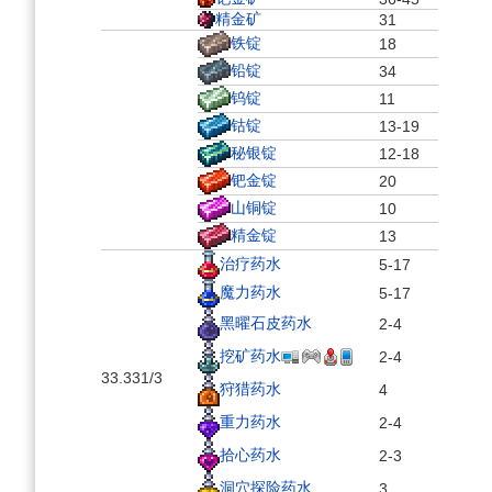
精金矿
31
铁锭
18
铅锭
34
钨锭
11
钴锭
13-19
秘银锭
12-18
钯金锭
20
山铜锭
10
精金锭
13
治疗药水
5-17
魔力药水
5-17
黑曜石皮药水
2-4
挖矿药水
2-4
33.33
1/3
狩猎药水
4
重力药水
2-4
拾心药水
2-3
洞穴探险药水
3