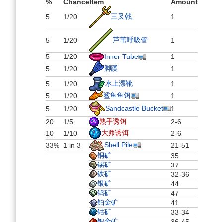
%
Chance
Item
Amount
三叉戟
5
1/20
1
芦苇呼吸管
5
1/20
1
5
1/20
Inner Tube
1
脚蹼
5
1/20
1
水上漂靴
5
1/20
1
鲨鱼鱼饵
5
1/20
1
Sandcastle Bucket
5
1/20
1
熟手诱饵
20
1/5
2-6
大师诱饵
10
1/10
2-6
Shell Pile
33%
1 in 3
21-51
铜矿
35
锡矿
37
铁矿
32-36
银矿
44
钨矿
47
铂金矿
41
钴矿
33-34
钯金矿
36-45