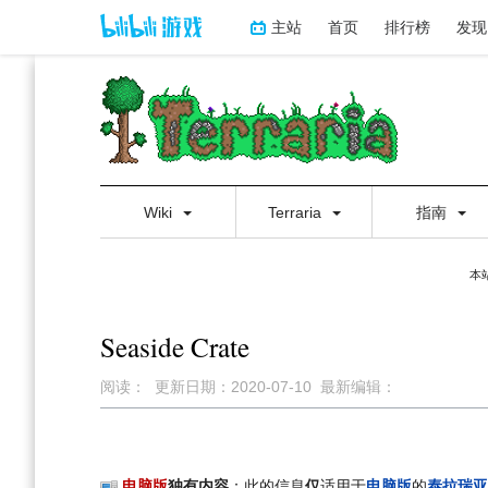
主站
首页
排行榜
发现
Wiki
Terraria
指南
本
Seaside Crate
阅读：
更新日期：
2020-07-10
最新编辑：
跳
跳
到
到
导
搜
电脑版
独有内容
：此的信息
仅
适用于
电脑版
的
泰拉瑞亚