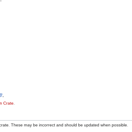
章
。
n Crate
.
crate. These may be incorrect and should be updated when possible.