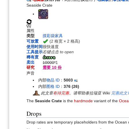
航
索
Seaside Crate
属性
类型
摸彩袋
家具
(2 格宽 × 2 格高)
可放置
使用时间
很快速度
工具提示
右键点击 to open
稀有度
卖出
10000*
1
研究
需要 10 份
声音
内部
物品 ID
：
5003
内部
图格 ID
：
376 (26)
此文章
有待完善
。请帮助泰拉瑞亚 Wiki
完善此文
The
Seaside Crate
is the
hardmode
variant of the
Ocea
Drops
Drop rates are temporary placeholders from the Ocean 